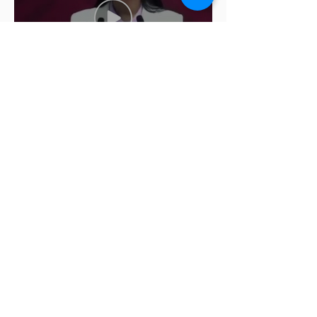
Ariadna Montiel pide
suspender derechos partidistas
a Nay Salvatori y Grace
Palomares
Cablebús de Puebla aún no