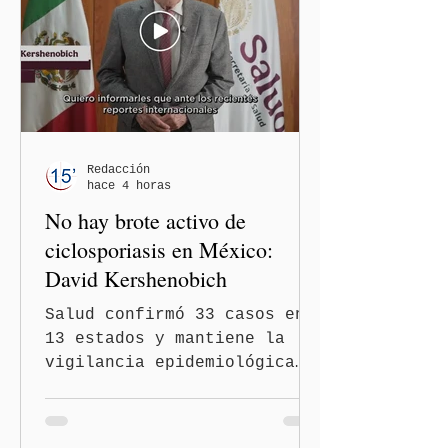
contra las personas adultas
mayores no pueden
justificarse como una
simple opinión o una broma.
Redacción
hace 4 horas
No hay brote activo de
ciclosporiasis en México:
David Kershenobich
Salud confirmó 33 casos en
13 estados y mantiene la
vigilancia epidemiológica
Ciudad de México
(Quinceminutos.MX).- El
secretario de Salud, David