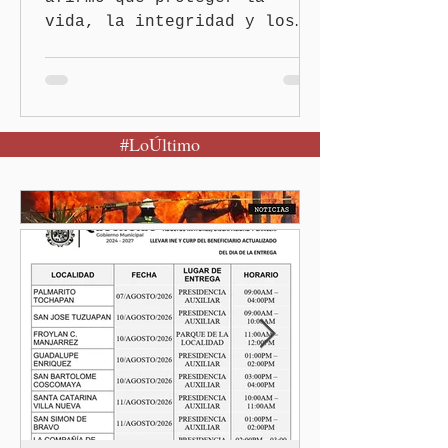
vida, la integridad y los
derechos de las mujeres es
la base para construir un
Puebla más justo y seguro
Puebla, Pue.-Cuando una
#LoÚltimo
mujer encuentra un lugar
seguro para pedir ayuda,
también recupera la
esperanza de vivir sin
miedo. Con esa visión, el
gobernador Alejandro
Armenta Mier inauguró el
Centro LIBRE (Libertad,
Igualdad, Bienestar, Redes,
Emancipación) número 62 y
la Casa Carmen Serdán
número 25 en el estado, la
cuarta en la c