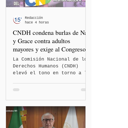
Redacción
hace 4 horas
CNDH condena burlas de Nay
y Grace contra adultos
mayores y exige al Congreso
frenar discursos
La Comisión Nacional de los
discriminatorios
Derechos Humanos (CNDH)
elevó el tono en torno a la
polémica generada por las
diputadas locales de
Morena, Nayeli Salvatori
Bojalil y Elvia Graciela
"Grace" Palomares Ramírez,
al considerar que los
comentarios que emitieron
en el podcast "DesCasadas"