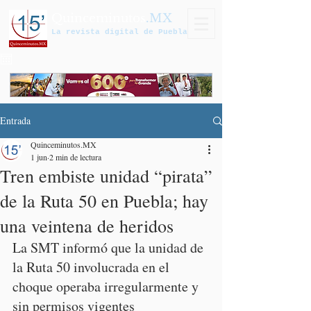
Quinceminutos
.MX
La revista digital de Puebla
Entrada
Quinceminutos.MX
1 jun
2 min de lectura
Tren embiste unidad “pirata”
de la Ruta 50 en Puebla; hay
una veintena de heridos
La SMT informó que la unidad de 
la Ruta 50 involucrada en el 
choque operaba irregularmente y 
sin permisos vigentes