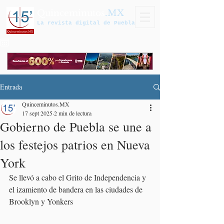
Quinceminutos
.MX
La revista digital de Puebla
Entrada
Quinceminutos.MX
17 sept 2025
2 min de lectura
Gobierno de Puebla se une a
los festejos patrios en Nueva
York
Se llevó a cabo el Grito de Independencia y 
el izamiento de bandera en las ciudades de 
Brooklyn y Yonkers