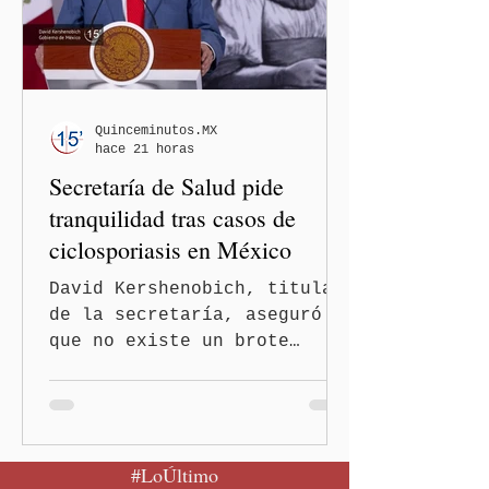
Quinceminutos.MX
hace 21 horas
Secretaría de Salud pide
tranquilidad tras casos de
ciclosporiasis en México
David Kershenobich, titular
de la secretaría, aseguró
que no existe un brote
activo y llamó a la
población a mantener la
calma Ciudad de México.- El
secretario de Salud
#LoÚltimo
federal, David Kershenobich