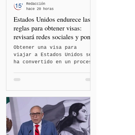
— es importante que México
Redacción
hace 20 horas
tenga relaciones
Estados Unidos endurece las
diplomáticas con el mu
reglas para obtener visas:
revisará redes sociales y pone
freno al Turismo de
Obtener una visa para
Nacimiento
viajar a Estados Unidos se
ha convertido en un proceso
con mayores filtros bajo la
administración de Donald
Trump. El Departamento de
Estado amplió la revisión
de la presencia digital de
los solicitantes, mientras
Washington busca cerrar el
paso al llamado “turismo de
nacimiento” y reforzar los
controles migratorios.