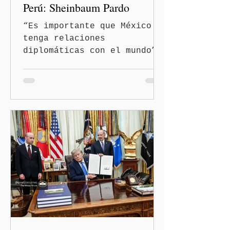
Perú: Sheinbaum Pardo
“Es importante que México
tenga relaciones
diplomáticas con el mundo”,
señaló Ciudad de México
(Quinceminutos.MX).-La
Presidenta Claudia
Sheinbaum Pardo anunció el
restablecimiento de las
relaciones diplomáticas
entre los gobiernos de
México y Perú. “Es
importante que más allá de
la orientación política de
los gobiernos —porque hay
orientaciones políticas de
los gobiernos, llegan por
un partido, llegan por otro