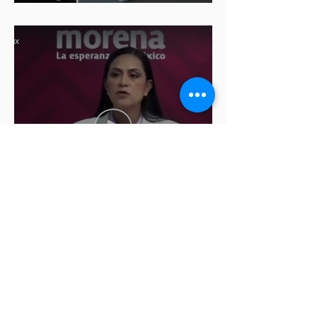
diputadas de Morena
Ariadna Montiel pide
suspender derechos partidistas
a Nay Salvatori y Grace
Palomares