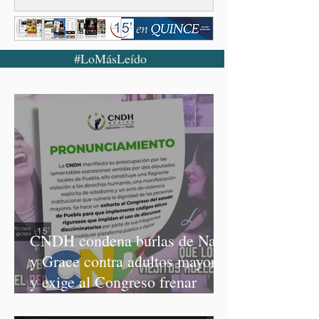
#LoMásLeído
CNDH condena burlas de Nay
y Grace contra adultos mayores
y exige al Congreso frenar
discursos discriminatorios