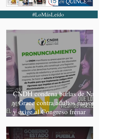
#LoMásLeído
CNDH condena burlas de Nay
y Grace contra adultos mayores
y exige al Congreso frenar
discursos discriminatorios