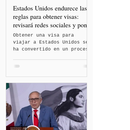
Estados Unidos endurece las
diplomáticas con el mu
reglas para obtener visas:
revisará redes sociales y pone
freno al Turismo de
Obtener una visa para
Nacimiento
viajar a Estados Unidos se
ha convertido en un proceso
con mayores filtros bajo la
administración de Donald
Trump. El Departamento de
Estado amplió la revisión
de la presencia digital de
los solicitantes, mientras
Washington busca cerrar el
paso al llamado “turismo de
nacimiento” y reforzar los
controles migratorios.