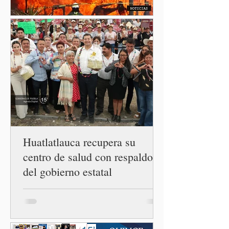
ciclosporiasis en México,
luego del incremento de
casos registrado en Estados
Unidos. Durante la
conferencia matutina en
Palacio Nacional, el
funcionario informó que en
el país únicamente se han
confirmado 33 casos de esta
enferme
Huatlatlauca recupera su
centro de salud con respaldo
del gobierno estatal