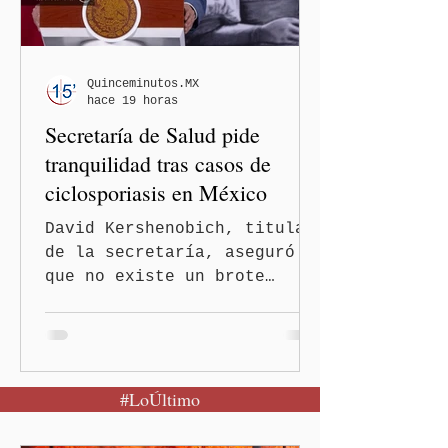
Quinceminutos.MX
hace 19 horas
Secretaría de Salud pide
tranquilidad tras casos de
ciclosporiasis en México
David Kershenobich, titular
de la secretaría, aseguró
que no existe un brote
activo y llamó a la
población a mantener la
calma Ciudad de México.- El
secretario de Salud
#LoÚltimo
federal, David Kershenobich
Stalnikowitz, descartó que
exista un brote activo de