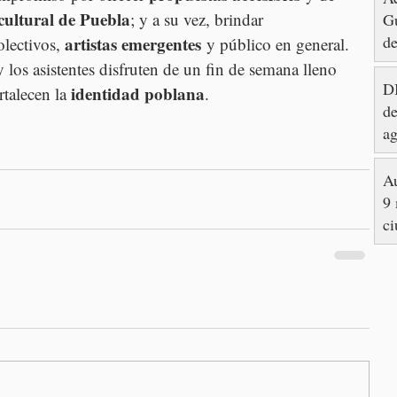
cultural de Puebla
; y a su vez, brindar 
Gu
de
artistas emergentes
olectivos, 
 y público en general. 
los asistentes disfruten de un fin de semana lleno 
DI
identidad poblana
rtalecen la 
.
de
ag
Au
9 
ci