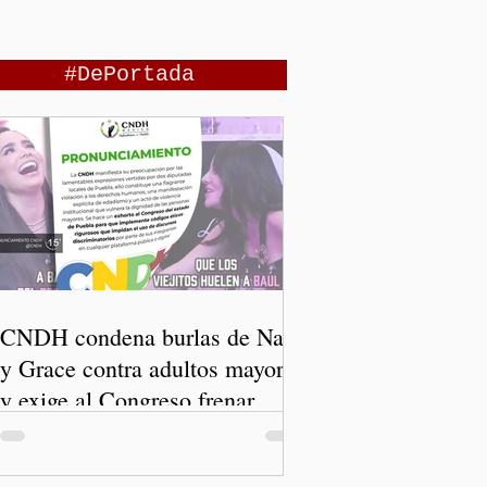
#DePortada
CNDH condena burlas de Nay
y Grace contra adultos mayores
y exige al Congreso frenar
discursos discriminatorios