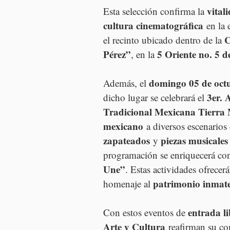
vital
Esta selección confirma la 
cultura cinematográfica
 en la 
C
el recinto ubicado dentro de la 
Pérez”
5 Oriente no. 5 d
, en la 
domingo 05 de oct
Además, el 
3er. 
dicho lugar se celebrará el 
Tradicional Mexicana Tierra 
mexicano
 a diversos escenarios
zapateados
piezas musicales
 y 
programación se enriquecerá con
Une”
. Estas actividades ofrecer
patrimonio inmate
homenaje al 
entrada li
Con estos eventos de 
Arte y Cultura
 reafirman su c