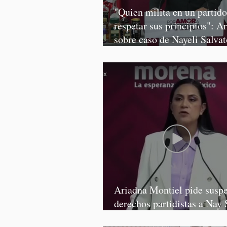
"Quien milita en un partid
respetar sus principios": A
sobre caso de Nayeli Salvat
Graciela Palomares
Ariadna Montiel pide susp
derechos partidistas a Nay 
y Grace Palomares