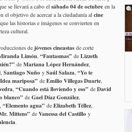
sábado 04 de octubre
que se llevará a cabo el 
 en la 
cine 
on el objetivo de acercar a la ciudadanía al 
 que las historias e imágenes se convierten en 
teza cultural.
jóvenes cineastas
producciones de 
 de corte 
Miranda Limón
“Fantasmas”
Lizzeth 
, 
 de 
uién?”
Mariana López Hernández
 de 
, 
l
Santiago Nuño
Saúl Salaza
“Yo te 
, 
 y 
, 
Idea mariposa”
Emilio Villegas Duarte
 de 
, 
vedra
“Cuando está lloviendo y eso”
David 
, 
 de 
o blanco”
Gael Díaz González
 de 
, 
“Elemento agua”
Elizabeth Téllez
, 
 de 
, 
Mr. Mittens”
Vanessa del Castillo
 de 
 y 
lencia
.