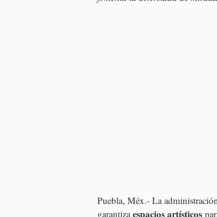
Puebla, Méx.- La administració
espacios artísticos
garantiza 
 par