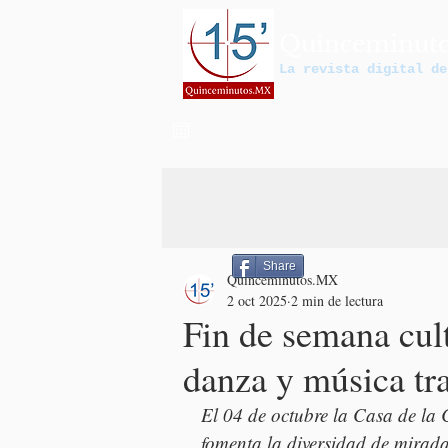
Quinceminut
La revista digital de
Share
Quinceminutos.MX
2 oct 2025
2 min de lectura
Fin de semana cult
danza y música tr
El 04 de octubre la Casa de la 
fomenta la diversidad de miradas