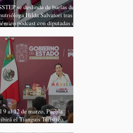
SSTEP se deslinda de burlas de
 nutrióloga Hilda Salvatori tras
lémico podcast con diputadas de
rena
l 9 al 12 de marzo, Puebla
cibirá el Tianguis Turístico
xico 2027