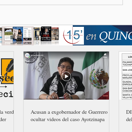
la verdad
Acusan a exgobernador de Guerrero de
DI
der
ocultar videos del caso Ayotzinapa
de