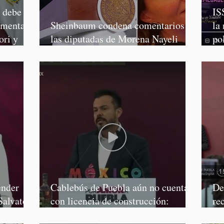
o debe
IS
rmenta,
Sheinbaum condena comentarios de
la
ori y
las diputadas de Morena Nayeli
po
Salvatori y Graciela Palomares
Mo
ender
Cablebús de Puebla aún no cuenta
De
Salvatori
con licencia de construcción:
re
García Parra
Mé