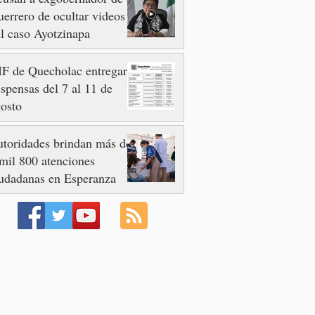
errero de ocultar videos
l caso Ayotzinapa
F de Quecholac entregará
spensas del 7 al 11 de
osto
toridades brindan más de
mil 800 atenciones
udadanas en Esperanza