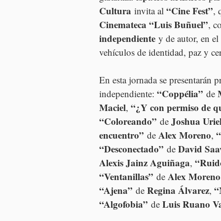
Cultura
“Cine Fest”
 invita al 
, 
Cinemateca “Luis Buñuel”
, c
independiente
 y de autor, en el
vehículos de identidad, paz y cer
En esta jornada se presentarán 
“Coppélia”
independiente: 
 de 
Maciel
“¿Y con permiso de q
, 
“Coloreando”
Joshua Urie
 de 
encuentro”
Alex Moreno
“
 de 
, 
“Desconectado”
David Saa
 de 
Alexis Jainz Aguiñaga
“Ruid
, 
“Ventanillas”
Alex Moreno
 de 
“Ajena”
Regina Álvarez
“
 de 
, 
“Algofobia”
Luis Ruano Va
 de 