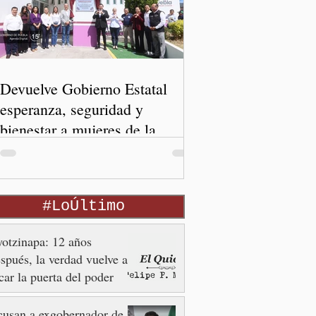
Devuelve Gobierno Estatal
esperanza, seguridad y
bienestar a mujeres de la
periferia urbana
#LoÚltimo
otzinapa: 12 años
spués, la verdad vuelve a
car la puerta del poder
usan a exgobernador de