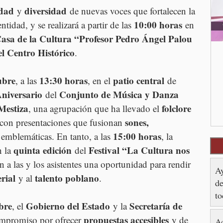
idad
diversidad
 y 
 de nuevas voces que fortalecen la 
10:00 horas
entidad, y se realizará a partir de las 
 en 
asa de la Cultura “Profesor Pedro Ángel Palou 
el Centro Histórico
.
ubre
13:30 horas
patio central
, a las 
, en el 
 de 
Aniversario
Conjunto de Música y Danza 
 del 
Mestiza
folclore 
, una agrupación que ha llevado el 
sones, 
 con presentaciones que fusionan 
15:00 horas
 emblemáticas. En tanto, a las 
, la 
quinta edición
Festival “La Cultura nos 
 la 
 del 
án a las y los asistentes una oportunidad para rendir 
Ay
rial
talento poblano
 y al 
.
de
to
bre
Gobierno del Estado
Secretaría de 
, el 
 y la 
propuestas accesibles
ompromiso por ofrecer 
 y de 
Ac