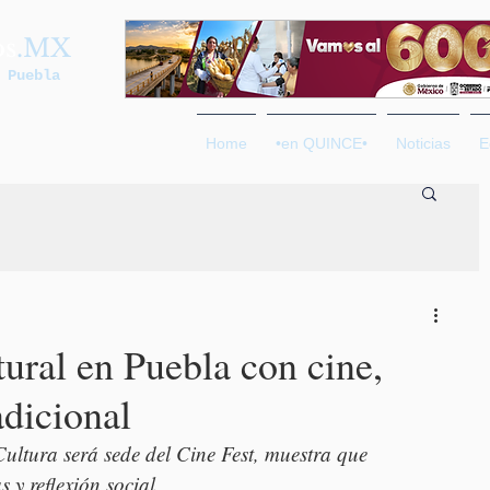
os
.MX
 Puebla
Home
•en QUINCE•
Noticias
E
ural en Puebla con cine,
adicional
Cultura será sede del Cine Fest, muestra que 
 y reflexión social