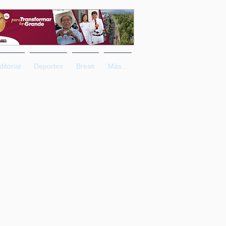
ditorial
Deportes
Break
Más...