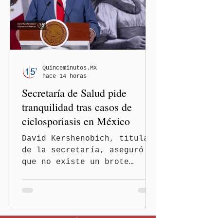
controles migratorios.
Quinceminutos.MX
hace 14 horas
Secretaría de Salud pide
tranquilidad tras casos de
ciclosporiasis en México
David Kershenobich, titular
de la secretaría, aseguró
que no existe un brote
activo y llamó a la
población a mantener la
calma Ciudad de México.- El
secretario de Salud