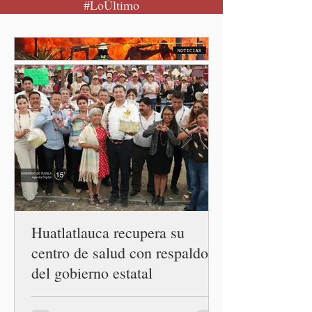
#LoÚltimo
federal, David Kershenobich
Stalnikowitz, descartó que
exista un brote activo de
ciclosporiasis en México,
luego del incremento de
casos registrado en Estados
Unidos. Durante la
conferencia matutina en
Palacio Nacional, el
funcionario informó que en
el país únicamente se han
confirmado 33 casos de esta
enferme
Huatlatlauca recupera su
centro de salud con respaldo
del gobierno estatal