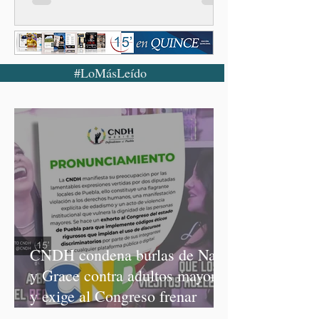
#LoMásLeído
CNDH condena burlas de Nay
y Grace contra adultos mayores
y exige al Congreso frenar
discursos discriminatorios