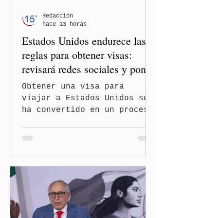
un partido, llegan por otro
— es importante que México
Redacción
hace 13 horas
tenga relaciones
Estados Unidos endurece las
diplomáticas con el mu
reglas para obtener visas:
revisará redes sociales y pone
freno al Turismo de
Obtener una visa para
Nacimiento
viajar a Estados Unidos se
ha convertido en un proceso
con mayores filtros bajo la
administración de Donald
Trump. El Departamento de
Estado amplió la revisión
de la presencia digital de
los solicitantes, mientras
Washington busca cerrar el
paso al llamado “turismo de
nacimiento” y reforzar los