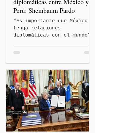
diplomáticas entre México y
Perú: Sheinbaum Pardo
“Es importante que México
tenga relaciones
diplomáticas con el mundo”,
señaló Ciudad de México
(Quinceminutos.MX).-La
Presidenta Claudia
Sheinbaum Pardo anunció el
restablecimiento de las
relaciones diplomáticas
entre los gobiernos de
México y Perú. “Es
importante que más allá de
la orientación política de
los gobiernos —porque hay
orientaciones políticas de
los gobiernos, llegan por