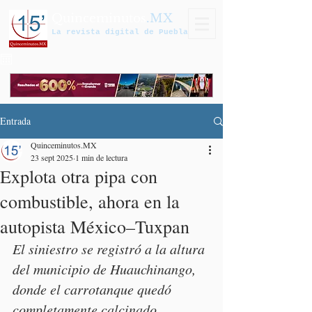
Quinceminutos
.MX
La revista digital de Puebla
Entrada
Quinceminutos.MX
23 sept 2025
1 min de lectura
Explota otra pipa con
combustible, ahora en la
autopista México–Tuxpan
El siniestro se registró a la altura 
del municipio de Huauchinango, 
donde el carrotanque quedó 
completamente calcinado