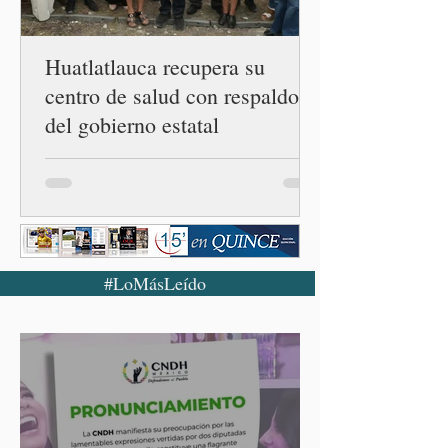
confirmado 33 casos de esta
enferme
Huatlatlauca recupera su
centro de salud con respaldo
del gobierno estatal
#LoMásLeído