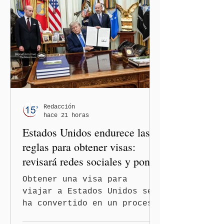
entre los gobiernos de
México y Perú. “Es
importante que más allá de
la orientación política de
los gobiernos —porque hay
orientaciones políticas de
los gobiernos, llegan por
un partido, llegan por otro
— es importante que México
Redacción
hace 21 horas
tenga relaciones
Estados Unidos endurece las
diplomáticas con el mu
reglas para obtener visas:
revisará redes sociales y pone
freno al Turismo de
Obtener una visa para
Nacimiento
viajar a Estados Unidos se
ha convertido en un proceso
con mayores filtros bajo la