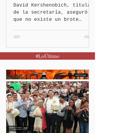
David Kershenobich, titular
de la secretaría, aseguró
que no existe un brote
activo y llamó a la
población a mantener la
calma Ciudad de México.- El
secretario de Salud
#LoÚltimo
federal, David Kershenobich
Stalnikowitz, descartó que
exista un brote activo de
ciclosporiasis en México,
luego del incremento de
casos registrado en Estados
Unidos. Durante la
conferencia matutina en
Palacio Nacional, el
funcionario informó que en
el país únicamente se han