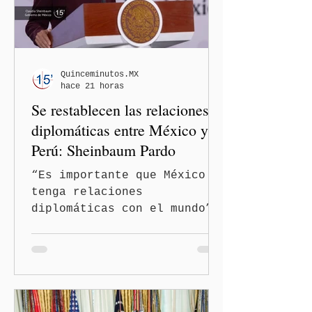
Quinceminutos.MX
hace 21 horas
Se restablecen las relaciones
diplomáticas entre México y
Perú: Sheinbaum Pardo
“Es importante que México
tenga relaciones
diplomáticas con el mundo”,
señaló Ciudad de México
(Quinceminutos.MX).-La
Presidenta Claudia
Sheinbaum Pardo anunció el
restablecimiento de las
relaciones diplomáticas