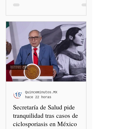
administración de Donald
Trump. El Departamento de
Estado amplió la revisión
de la presencia digital de
los solicitantes, mientras
Washington busca cerrar el
paso al llamado “turismo de
nacimiento” y reforzar los
controles migratorios.
Quinceminutos.MX
hace 22 horas
Secretaría de Salud pide
tranquilidad tras casos de
ciclosporiasis en México