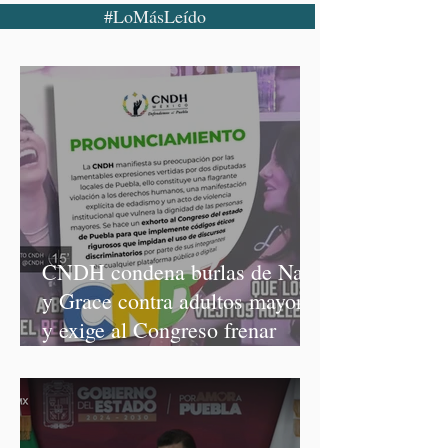
#LoMásLeído
CNDH condena burlas de Nay
y Grace contra adultos mayores
y exige al Congreso frenar
discursos discriminatorios