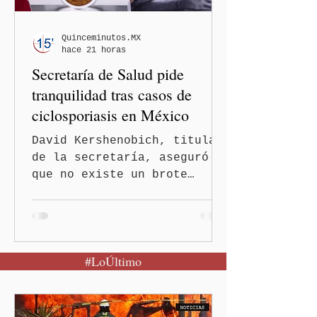
Quinceminutos.MX
hace 21 horas
Secretaría de Salud pide
tranquilidad tras casos de
ciclosporiasis en México
David Kershenobich, titular
de la secretaría, aseguró
que no existe un brote
activo y llamó a la
población a mantener la
calma Ciudad de México.- El
secretario de Salud
#LoÚltimo
federal, David Kershenobich
Stalnikowitz, descartó que
exista un brote activo de
ciclosporiasis en México,