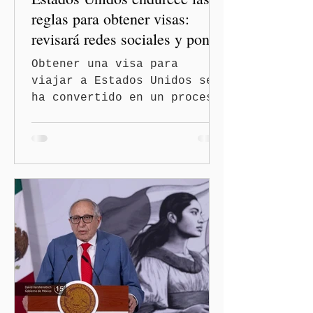
reglas para obtener visas:
revisará redes sociales y pone
freno al Turismo de
Obtener una visa para
Nacimiento
viajar a Estados Unidos se
ha convertido en un proceso
con mayores filtros bajo la
administración de Donald
Trump. El Departamento de
Estado amplió la revisión
de la presencia digital de
los solicitantes, mientras
Washington busca cerrar el
paso al llamado “turismo de
nacimiento” y reforzar los
controles migratorios.