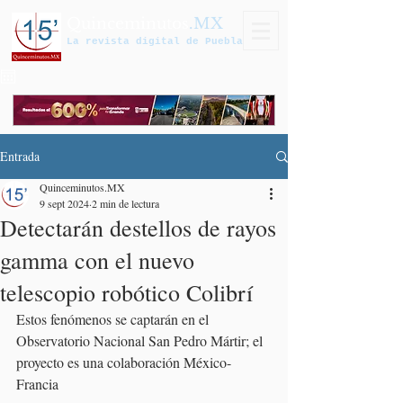
Quinceminutos
.MX
La revista digital de Puebla
Entrada
Quinceminutos.MX
9 sept 2024
2 min de lectura
Detectarán destellos de rayos
gamma con el nuevo
telescopio robótico Colibrí
Estos fenómenos se captarán en el 
Observatorio Nacional San Pedro Mártir; el 
proyecto es una colaboración México-
Francia