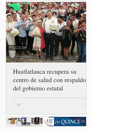
luego del incremento de
casos registrado en Estados
Unidos. Durante la
conferencia matutina en
Palacio Nacional, el
funcionario informó que en
el país únicamente se han
confirmado 33 casos de esta
enferme
Huatlatlauca recupera su
centro de salud con respaldo
del gobierno estatal