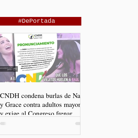
#DePortada
CNDH condena burlas de Nay
y Grace contra adultos mayores
y exige al Congreso frenar
discursos discriminatorios