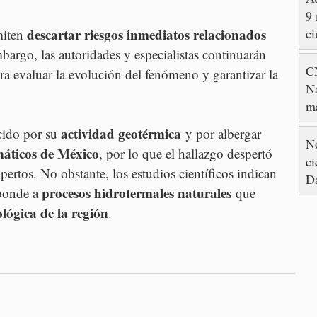
9 
ci
descartar riesgos inmediatos relacionados 
iten 
mbargo, las autoridades y especialistas continuarán 
C
ra evaluar la evolución del fenómeno y garantizar la 
Na
ma
Co
actividad geotérmica
cido por su 
 y por albergar 
di
No
máticos de México
, por lo que el hallazgo despertó 
ci
xpertos. No obstante, los estudios científicos indican 
D
procesos hidrotermales naturales
ponde a 
 que 
lógica de la región
.