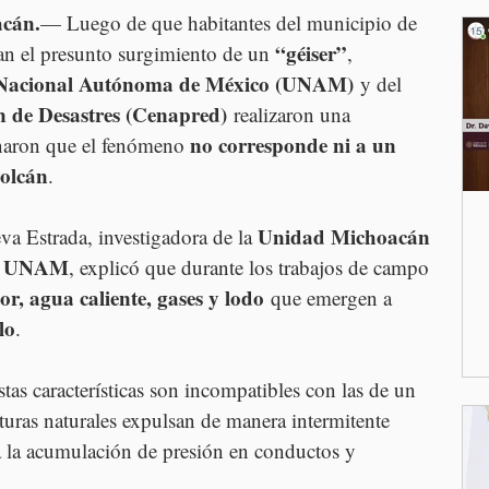
acán.
— Luego de que habitantes del municipio de 
“géiser”
an el presunto surgimiento de un 
, 
 Nacional Autónoma de México (UNAM)
 y del 
n de Desastres (Cenapred)
 realizaron una 
no corresponde ni a un 
naron que el fenómeno 
volcán
.
Unidad Michoacán 
a Estrada, investigadora de la 
 la UNAM
, explicó que durante los trabajos de campo 
or, agua caliente, gases y lodo
 que emergen a 
lo
.
stas características son incompatibles con las de un 
cturas naturales expulsan de manera intermitente 
 la acumulación de presión en conductos y 