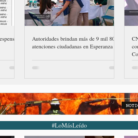
espensas
Autoridades brindan más de 9 mil 800
CN
atenciones ciudadanas en Esperanza
co
Co
di
#LoMásLeído