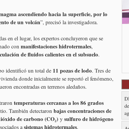
magma ascendiendo hacia la superficie, por lo 
ento de un volcán
”, precisó la investigadora.
das en el lugar, los expertos concluyeron que se 
manifestaciones hidrotermales
nado con 
, 
rculación de fluidos calientes en el subsuelo
.
11 pozas de lodo
po identificó un total de 
. Tres de 
a vivienda donde inicialmente se reportó el fenómeno, 
fueron encontradas en terrenos aledaños.
DI
temperaturas cercanas a los 86 grados 
traron 
de
bajas concentraciones de 
itio. También detectaron 
ag
ióxido de carbono (CO₂)
sulfuro de hidrógeno 
 y 
sistemas hidrotermales
sociados a 
.
Au