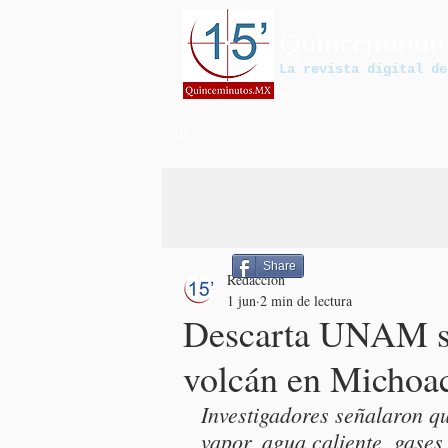
Quinceminut
La revista digital de
Share
Redacción
1 jun
2 min de lectura
Descarta UNAM su
volcán en Michoa
Investigadores señalaron qu
vapor, agua caliente, gases