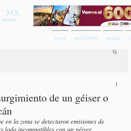
os
.MX
 Puebla
Home
•en QUINCE•
Noticias
E
rgimiento de un géiser o
cán
e en la zona se detectaron emisiones de 
 y lodo incompatibles con un géiser