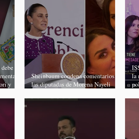
o debe
IS
rmenta,
Sheinbaum condena comentarios de
la
ori y
las diputadas de Morena Nayeli
po
Salvatori y Graciela Palomares
Mo