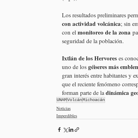
Los resultados preliminares perm
con actividad volcánica
; sin e
monitoreo de la zona
con el 
 pa
seguridad de la población.
Ixtlán de los Hervores
 es cono
géiseres más emble
uno de los 
gran interés entre habitantes y e
que el reciente fenómeno corres
dinámica geo
forman parte de la 
UNAM
Volcán
Michoacán
Noticias
Imperdibles