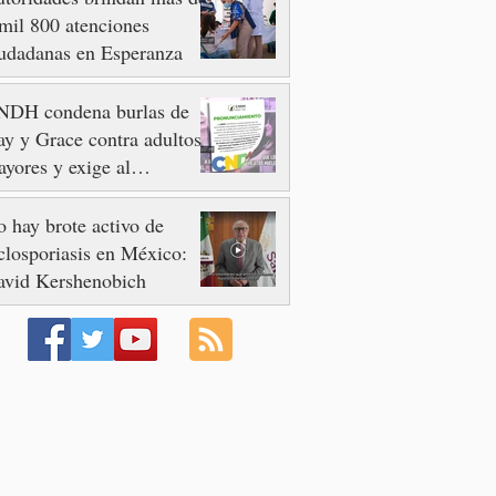
mil 800 atenciones
udadanas en Esperanza
NDH condena burlas de
y y Grace contra adultos
yores y exige al
ngreso frenar discursos
scriminatorios
 hay brote activo de
closporiasis en México:
avid Kershenobich