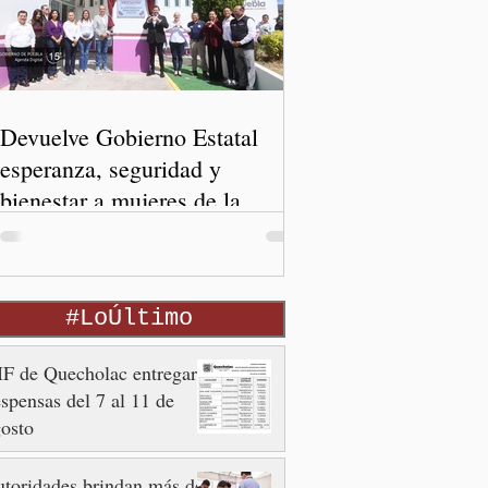
Devuelve Gobierno Estatal
esperanza, seguridad y
bienestar a mujeres de la
periferia urbana
#LoÚltimo
F de Quecholac entregará
spensas del 7 al 11 de
osto
toridades brindan más de