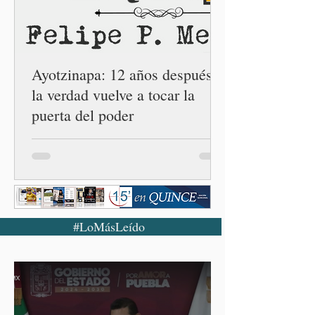
la Casa Carmen Serdán
número 25 en el estado, la
cuarta en la c
Ayotzinapa: 12 años después,
la verdad vuelve a tocar la
puerta del poder
#LoMásLeído