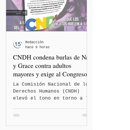
Redacción
hace 9 horas
CNDH condena burlas de Nay
y Grace contra adultos
mayores y exige al Congreso
frenar discursos
La Comisión Nacional de los
discriminatorios
Derechos Humanos (CNDH)
elevó el tono en torno a la
polémica generada por las
diputadas locales de
Morena, Nayeli Salvatori
Bojalil y Elvia Graciela