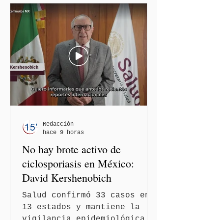
"Grace" Palomares Ramírez,
al considerar que los
comentarios que emitieron
en el podcast "DesCasadas"
contra las personas adultas
mayores no pueden
justificarse como una
simple opinión o una broma.
Redacción
hace 9 horas
No hay brote activo de
ciclosporiasis en México:
David Kershenobich
Salud confirmó 33 casos en
13 estados y mantiene la
vigilancia epidemiológica