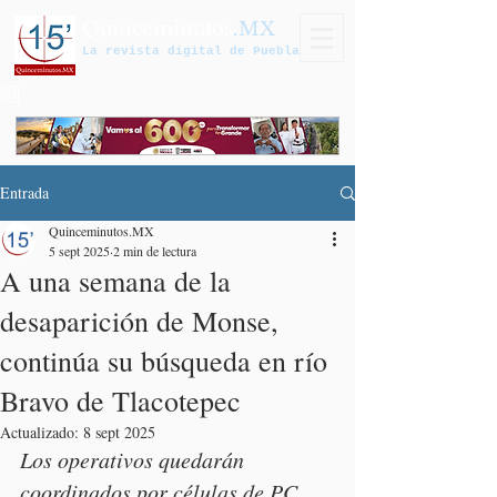
Quinceminutos
.MX
La revista digital de Puebla
Entrada
Quinceminutos.MX
5 sept 2025
2 min de lectura
A una semana de la
desaparición de Monse,
continúa su búsqueda en río
Bravo de Tlacotepec
Actualizado:
8 sept 2025
Los operativos quedarán 
coordinados por células de PC 