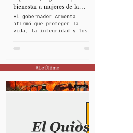
bienestar a mujeres de la
periferia urbana
El gobernador Armenta
afirmó que proteger la
vida, la integridad y los
derechos de las mujeres es
la base para construir un
Puebla más justo y seguro
Puebla, Pue.-Cuando una
#LoÚltimo
mujer encuentra un lugar
seguro para pedir ayuda,
también recupera la
esperanza de vivir sin
miedo. Con esa visión, el
gobernador Alejandro
Armenta Mier inauguró el
Centro LIBRE (Libertad,
Igualdad, Bienestar, Redes,
Emancipación) número 62 y