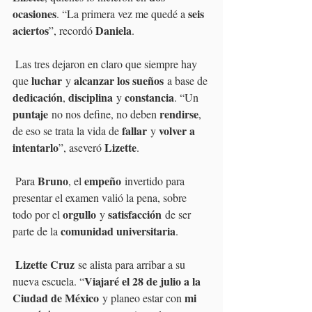
ocasiones
seis 
. “La primera vez me quedé a 
aciertos
Daniela
”, recordó 
.
 Las tres dejaron en claro que siempre hay 
luchar
alcanzar los sueños
que 
 y 
 a base de 
dedicación
disciplina
constancia
, 
 y 
. “Un 
puntaje
rendirse
 no nos define, no deben 
, 
fallar
volver a 
de eso se trata la vida de 
 y 
intentarlo
Lizette
”, aseveró 
.
Bruno
empeño
 Para 
, el 
 invertido para 
presentar el examen valió la pena, sobre 
orgullo
satisfacción
todo por el 
 y 
 de ser 
comunidad universitaria
parte de la 
.
Lizette Cruz
 se alista para arribar a su 
Viajaré el 28 de julio a la 
nueva escuela. “
Ciudad de México
mi 
 y planeo estar con 