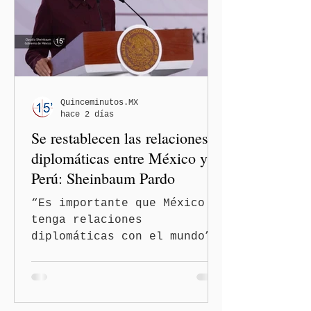
de oficio contra ambas
legisladoras por las
expresiones realizadas en
el podcast DesCasadas,
luego de que sus
comentarios fueran
señalados como
Quinceminutos.MX
hace 2 días
discriminatorios hacia
Se restablecen las relaciones
hombres y personas adultas
mayores.
diplomáticas entre México y
Perú: Sheinbaum Pardo
“Es importante que México
tenga relaciones
diplomáticas con el mundo”,
señaló Ciudad de México
(Quinceminutos.MX).-La
Presidenta Claudia
Sheinbaum Pardo anunció el