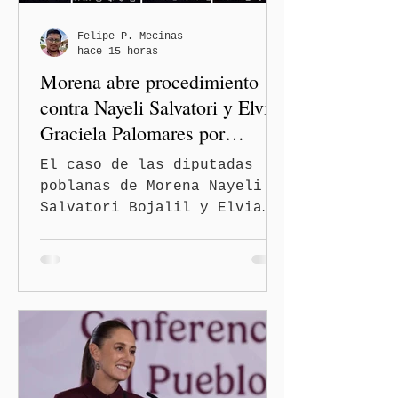
movilidad y mejorar las
condiciones de seguridad de
Felipe P. Mecinas
hace 15 horas
las familias poblanas, en e
Morena abre procedimiento
contra Nayeli Salvatori y Elvia
Graciela Palomares por
discriminación y burlas
El caso de las diputadas
poblanas de Morena Nayeli
Salvatori Bojalil y Elvia
Graciela Palomares Ramírez
escaló dentro de las
estructuras internas del
partido. La Comisión
Nacional de Honestidad y
Justicia (CNHJ) de Morena
inició formalmente un
procedimiento sancionador