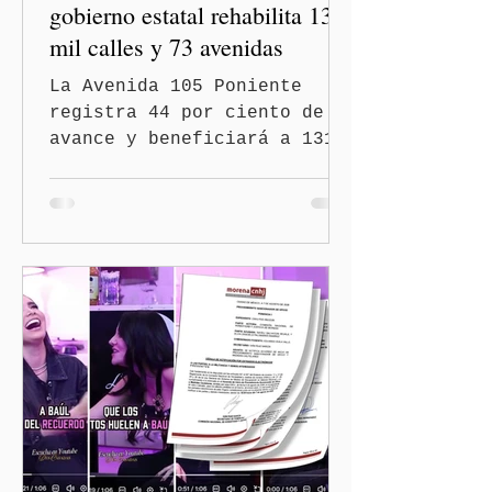
gobierno estatal rehabilita 13
mil calles y 73 avenidas
La Avenida 105 Poniente
registra 44 por ciento de
avance y beneficiará a 131
mil 420 habitantes Puebla,
Pue.-Con la meta de
intervenir 13 mil calles y
73 avenidas durante 2026,
el gobernador Alejandro
Armenta Mier supervisó la
rehabilitación de la
Avenida 105 Poniente, obra
que registra 44 por ciento
de avance y forma parte del
programa estatal para
recuperar vialidades
prioritarias, fortalecer la