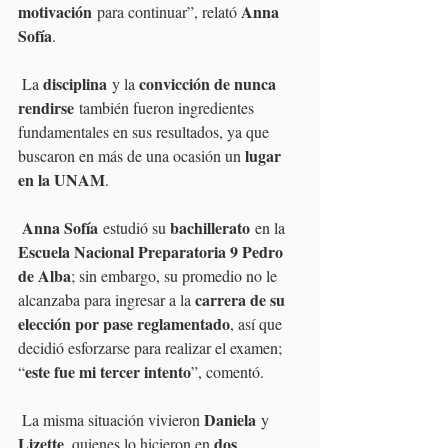
motivación
Anna 
 para continuar”, relató 
Sofía
.
disciplina
convicción de nunca 
 La 
 y la 
rendirse
 también fueron ingredientes 
fundamentales en sus resultados, ya que 
lugar 
buscaron en más de una ocasión un 
en la UNAM
.
Anna Sofía
bachillerato
 estudió su 
 en la 
Escuela Nacional Preparatoria 9 Pedro 
de Alba
; sin embargo, su promedio no le 
carrera de su 
alcanzaba para ingresar a la 
elección por pase reglamentado
, así que 
decidió esforzarse para realizar el examen; 
este fue mi tercer intento
“
”, comentó.
Daniela
 La misma situación vivieron 
 y 
Lizette
dos 
, quienes lo hicieron en 