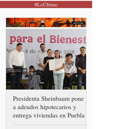
#LoÚltimo
restablecimiento de las
relaciones diplomáticas
entre los gobiernos de
México y Perú. “Es
importante que más allá de
la orientación política de
los gobiernos —porque hay
orientaciones políticas de
los gobiernos, llegan por
un partido, llegan por otro
— es importante que México
tenga relaciones
diplomáticas con el mu
Presidenta Sheinbaum pone fin
a adeudos hipotecarios y
entrega viviendas en Puebla