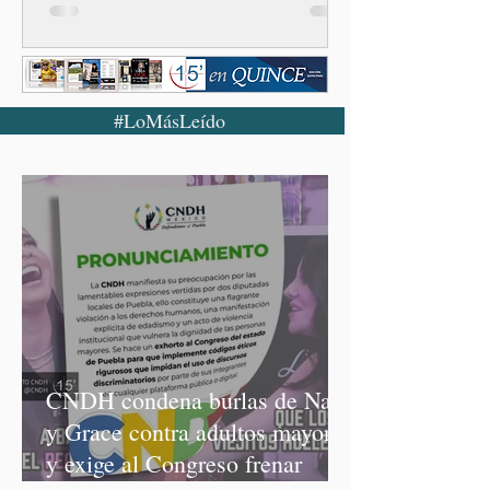
#LoMásLeído
CNDH condena burlas de Nay
y Grace contra adultos mayores
y exige al Congreso frenar