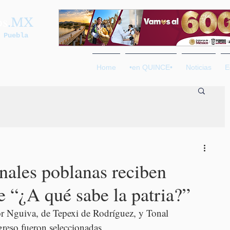
os
.MX
 Puebla
Home
•en QUINCE•
Noticias
E
onales poblanas reciben
e “¿A qué sabe la patria?”
r Nguiva, de Tepexi de Rodríguez, y Tonal 
reso fueron seleccionadas