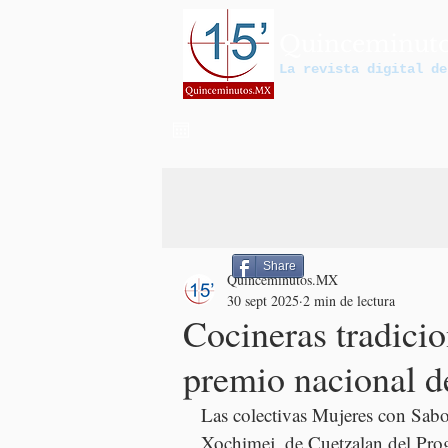
Quinceminut
La revista digital de
Share
Quinceminutos.MX
30 sept 2025
2 min de lectura
Cocineras tradici
premio nacional d
Las colectivas Mujeres con Sabo
Xochimej, de Cuetzalan del Prog