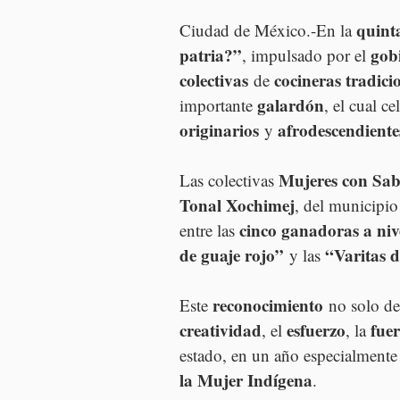
quint
Ciudad de México.-En la 
patria?”
gob
, impulsado por el 
colectivas
cocineras tradici
 de 
galardón
importante 
, el cual ce
originarios
afrodescendiente
 y 
Mujeres con Sa
Las colectivas 
Tonal Xochimej
, del municipio
cinco ganadoras a niv
entre las 
de guaje rojo”
“Varitas d
 y las 
reconocimiento
Este 
 no solo de
creatividad
esfuerzo
fue
, el 
, la 
estado, en un año especialmente 
la Mujer Indígena
.