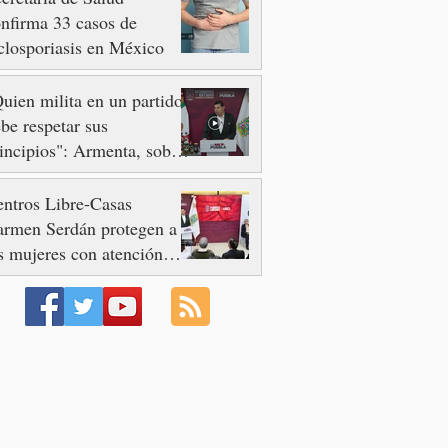
nfirma 33 casos de
closporiasis en México
uien milita en un partido
be respetar sus
incipios": Armenta, sobre
so de Nayeli Salvatori y
aciela Palomares
ntros Libre-Casas
armen Serdán protegen a
s mujeres con atención
mediata y disminuyen
minicidios