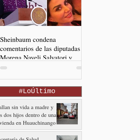
Sheinbaum condena
comentarios de las diputadas de
Morena Nayeli Salvatori y
Graciela Palomares
#LoÚltimo
llan sin vida a madre y
s dos hijos dentro de una
ivienda en Huauchinango
cretaría de Salud