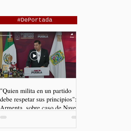
#DePortada
"Quien milita en un partido
debe respetar sus principios":
Armenta, sobre caso de Nayeli
Salvatori y Graciela Palomares