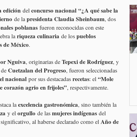
a edición
concurso nacional
“¿A qué sabe la 
 del 
ierno
presidenta Claudia Sheinbaum
 de la 
, dos 
onales poblanas
 fueron reconocidas con este 
riqueza culinaria
pueblos 
lebra la 
 de los 
s de México
.
bor Nguiva
Tepexi de Rodríguez
, originarias de 
, y 
Cuetzalan del Progreso
 de 
, fueron seleccionadas 
el nacional
recetas
“Mole 
 por sus destacadas 
: el 
e corazón agrio en frijoles”
, respectivamente.
excelencia gastronómica
staca la 
, sino también la 
rza
orgullo
mujeres indígenas
 y el 
 de las 
 del 
Año de 
significativo, al haberse declarado como el 