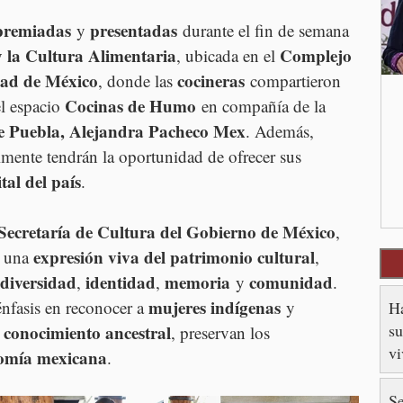
premiadas
presentadas
 y 
 durante el fin de semana 
y la Cultura Alimentaria
Complejo 
, ubicada en el 
ad de México
cocineras
, donde las 
 compartieron 
Cocinas de Humo
l espacio 
 en compañía de la 
 de Puebla, Alejandra Pacheco Mex
. Además, 
lmente tendrán la oportunidad de ofrecer sus 
tal del país
.
Secretaría de Cultura del Gobierno de México
, 
expresión viva del patrimonio cultural
 una 
, 
diversidad
identidad
memoria
comunidad
, 
, 
 y 
. 
mujeres indígenas
énfasis en reconocer a 
 y 
Ha
su
conocimiento ancestral
 
, preservan los 
v
omía mexicana
.
Se