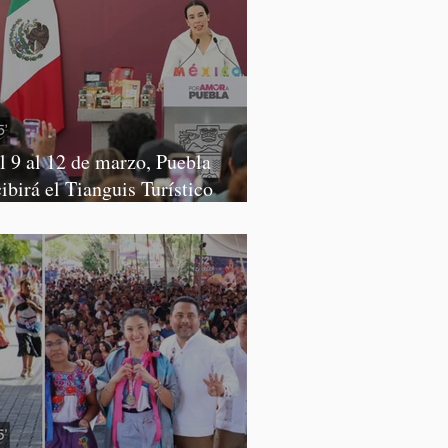
l 9 al 12 de marzo, Puebla
cibirá el Tianguis Turístico
xico 2027