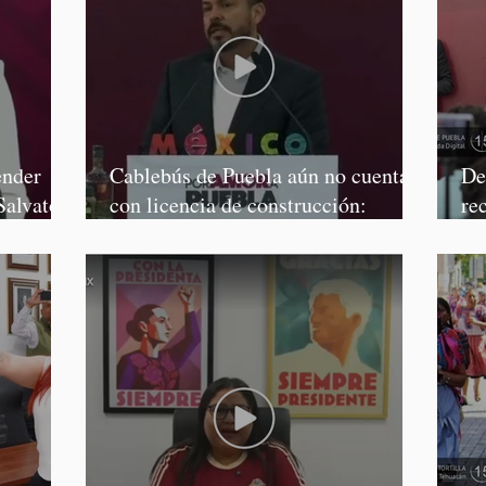
ender
Cablebús de Puebla aún no cuenta
De
Salvatori
con licencia de construcción:
re
García Parra
Mé