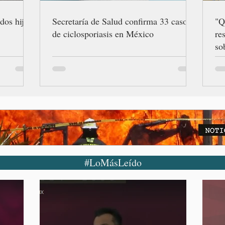
dos hijos
Secretaría de Salud confirma 33 casos
"Q
de ciclosporiasis en México
re
so
Gr
#LoMásLeído