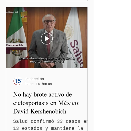
Bojalil y Elvia Graciela
"Grace" Palomares Ramírez,
al considerar que los
comentarios que emitieron
en el podcast "DesCasadas"
contra las personas adultas
mayores no pueden
justificarse como una
simple opinión o una broma.
Redacción
hace 14 horas
No hay brote activo de
ciclosporiasis en México:
David Kershenobich
Salud confirmó 33 casos en
13 estados y mantiene la