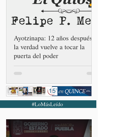
Emancipación) número 62 y
la Casa Carmen Serdán
número 25 en el estado, la
cuarta en la c
Ayotzinapa: 12 años después,
la verdad vuelve a tocar la
puerta del poder
#LoMásLeído