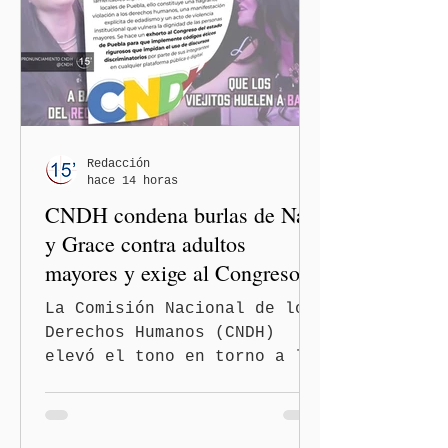
Redacción
hace 14 horas
CNDH condena burlas de Nay
y Grace contra adultos
mayores y exige al Congreso
frenar discursos
La Comisión Nacional de los
discriminatorios
Derechos Humanos (CNDH)
elevó el tono en torno a la
polémica generada por las
diputadas locales de
Morena, Nayeli Salvatori