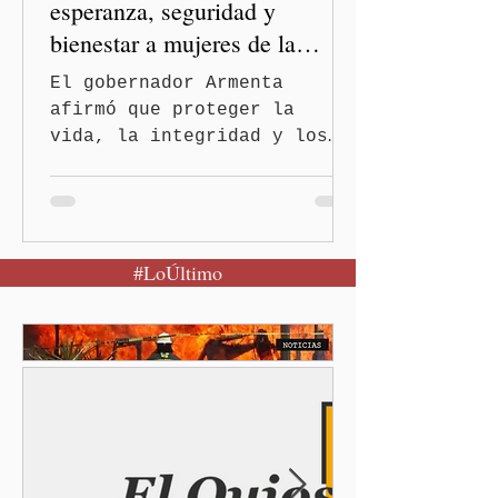
esperanza, seguridad y
bienestar a mujeres de la
periferia urbana
El gobernador Armenta
afirmó que proteger la
vida, la integridad y los
derechos de las mujeres es
la base para construir un
Puebla más justo y seguro
Puebla, Pue.-Cuando una
#LoÚltimo
mujer encuentra un lugar
seguro para pedir ayuda,
también recupera la
esperanza de vivir sin
miedo. Con esa visión, el
gobernador Alejandro
Armenta Mier inauguró el
Centro LIBRE (Libertad,
Igualdad, Bienestar, Redes,