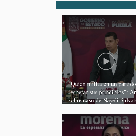
"Quien milita en un partid
respetar sus principios": A
sobre caso de Nayeli Salvat
Graciela Palomares