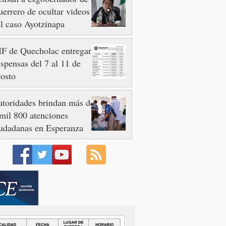
errero de ocultar videos
l caso Ayotzinapa
F de Quecholac entregará
spensas del 7 al 11 de
osto
toridades brindan más de
mil 800 atenciones
udadanas en Esperanza