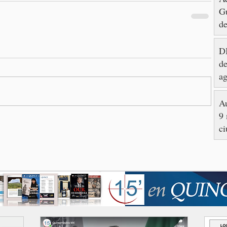
Gu
de
DI
de
ag
Au
9 
ci