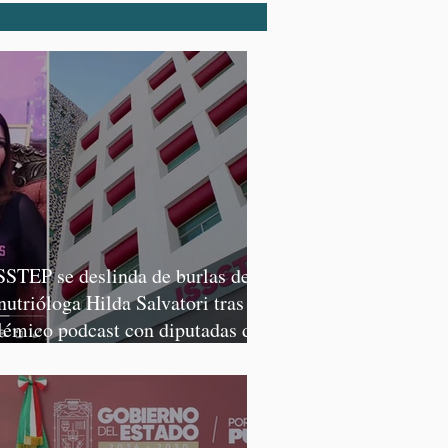
SSTEP se deslinda de burlas de
 nutrióloga Hilda Salvatori tras
lémico podcast con diputadas de
rena