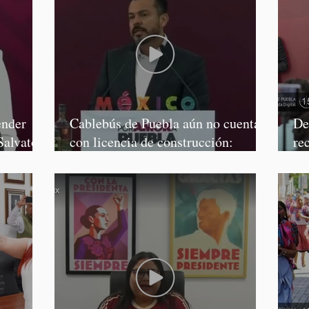
ender
Cablebús de Puebla aún no cuenta
De
Salvatori
con licencia de construcción:
re
García Parra
Mé