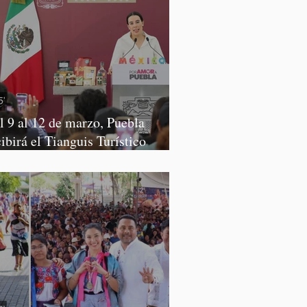
l 9 al 12 de marzo, Puebla
cibirá el Tianguis Turístico
xico 2027