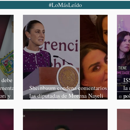
#LoMásLeído
o debe
IS
rmenta,
Sheinbaum condena comentarios de
la
ori y
las diputadas de Morena Nayeli
po
Salvatori y Graciela Palomares
Mo