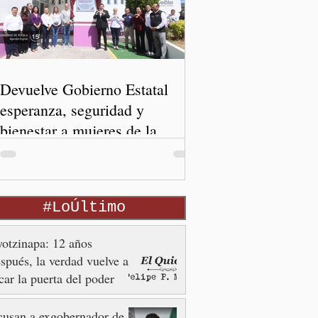
Devuelve Gobierno Estatal
esperanza, seguridad y
bienestar a mujeres de la
periferia urbana
#LoÚltimo
otzinapa: 12 años
spués, la verdad vuelve a
car la puerta del poder
usan a exgobernador de