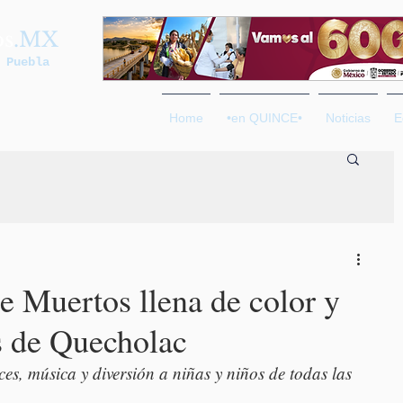
os
.MX
 Puebla
Home
•en QUINCE•
Noticias
E
e Muertos llena de color y
es de Quecholac
es, música y diversión a niñas y niños de todas las 