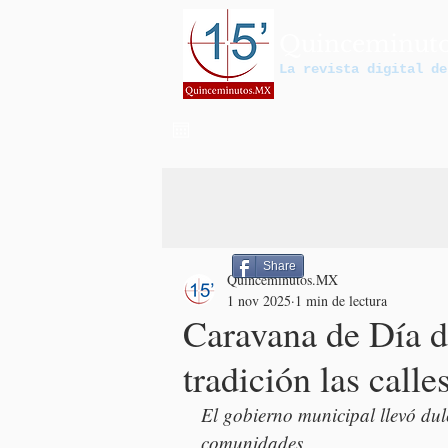
Quinceminut
La revista digital de
Share
Quinceminutos.MX
1 nov 2025
1 min de lectura
Caravana de Día d
tradición las call
El gobierno municipal llevó dulc
comunidades