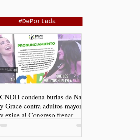
#DePortada
CNDH condena burlas de Nay
y Grace contra adultos mayores
y exige al Congreso frenar
discursos discriminatorios