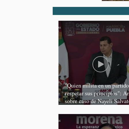
"Quien milita en un partid
respetar sus principios": A
sobre caso de Nayeli Salvat
Graciela Palomares