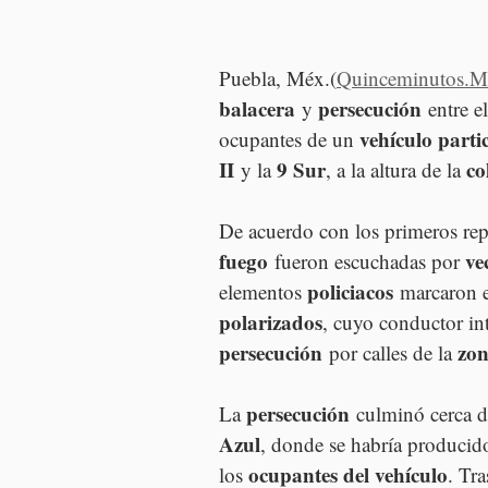
Puebla, Méx.(
Quinceminutos.
balacera
persecución
 y 
 entre e
vehículo parti
ocupantes de un 
II
9 Sur
co
 y la 
, a la altura de la 
De acuerdo con los primeros rep
fuego
ve
 fueron escuchadas por 
policiacos
elementos 
 marcaron e
polarizados
, cuyo conductor in
persecución
zon
 por calles de la 
persecución
La 
 culminó cerca d
Azul
, donde se habría producido
ocupantes del vehículo
los 
. Tr