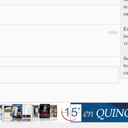
re
en
S
Es
la
vi
so
T
Se
tr
ci