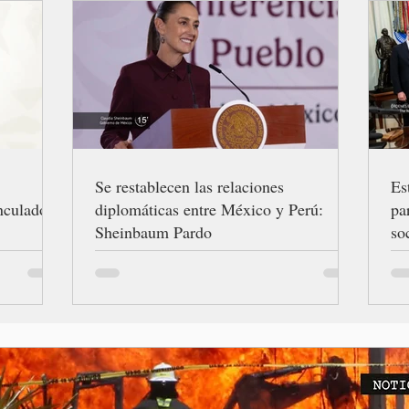
Se restablecen las relaciones
Es
nculado a
diplomáticas entre México y Perú:
pa
Sheinbaum Pardo
so
Na