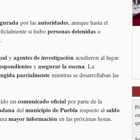
egurada
autoridades
 por las 
, aunque hasta el 
personas detenidas
icialmente si hubo 
 o 
.
pal
agentes de investigación
 y 
 acudieron al lugar 
respondientes
asegurar la escena
 y 
. La 
ringida parcialmente
 mientras se desarrollaban las 
comunicado oficial
tido un 
 por parte de la 
Pr
dadana
municipio de Puebla
saldo 
 del 
 respecto al 
e
mayor información
era 
 en las próximas horas.
qu
Se