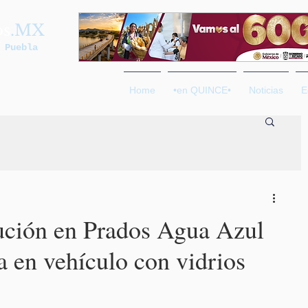
os
.MX
 Puebla
Home
•en QUINCE•
Noticias
E
ución en Prados Agua Azul
ga en vehículo con vidrios