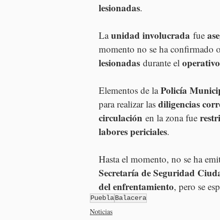
lesionadas
.
unidad involucrada
as
La 
 fue 
momento no se ha confirmado of
lesionadas
operativo
 durante el 
Policía Munici
Elementos de la 
diligencias cor
para realizar las 
circulación
rest
 en la zona fue 
labores periciales
.
Hasta el momento, no se ha emi
Secretaría de Seguridad Ciu
del enfrentamiento
, pero se esp
Puebla
Balacera
Noticias