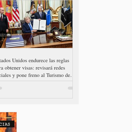
tados Unidos endurece las reglas
ra obtener visas: revisará redes
ciales y pone freno al Turismo de
cimiento