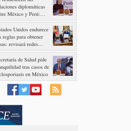
laciones diplomáticas
tre México y Perú:
heinbaum Pardo
tados Unidos endurece
s reglas para obtener
sas: revisará redes
ciales y pone freno al
urismo de Nacimiento
cretaría de Salud pide
anquilidad tras casos de
closporiasis en México