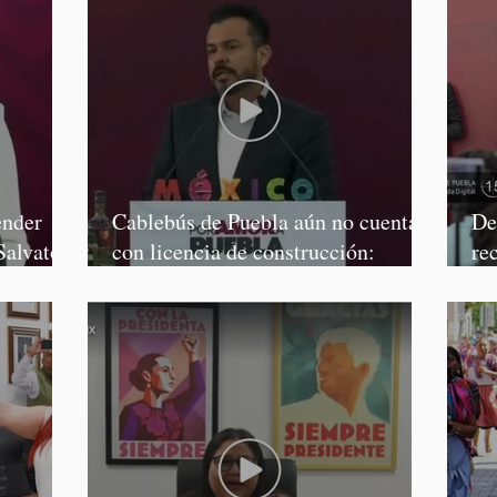
ender
Cablebús de Puebla aún no cuenta
De
Salvatori
con licencia de construcción:
re
García Parra
Mé