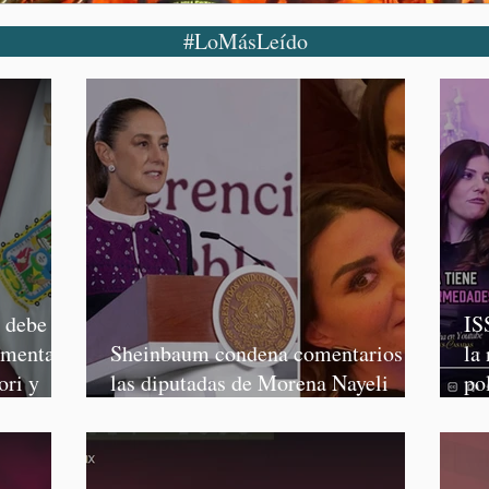
#LoMásLeído
o debe
IS
rmenta,
Sheinbaum condena comentarios de
la
ori y
las diputadas de Morena Nayeli
po
Salvatori y Graciela Palomares
Mo