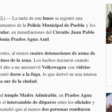
lunes
MX
).— La tarde de este 
 se registró una 
Policía Municipal de Puebla
lementos de la 
 y los 
cular
Circuito Juan Pablo 
, en inmediaciones del 
lonia Prados Agua Azul
.
cuatro detonaciones de arma de 
ortes, al menos 
cinos de la zona
. Los hechos iniciaron cuando 
Volkswagen
vidrios 
l alto a un automóvil 
 con 
darse a la fuga
tentó 
, lo que derivó en una intensa 
a sur de la ciudad
.
templo Madre Admirable
Prados Agua 
el 
, en 
intercambio de disparos
oficiales
 el 
 entre los 
 y 
dos personas resultaron 
ascendió que al menos 