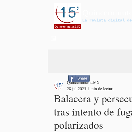
Quinceminut
La revista digital de
Share
Quinceminutos.MX
28 jul 2025
1 min de lectura
Balacera y persec
tras intento de fu
polarizados