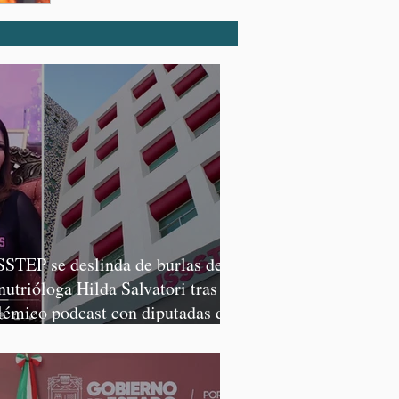
SSTEP se deslinda de burlas de
 nutrióloga Hilda Salvatori tras
lémico podcast con diputadas de
rena