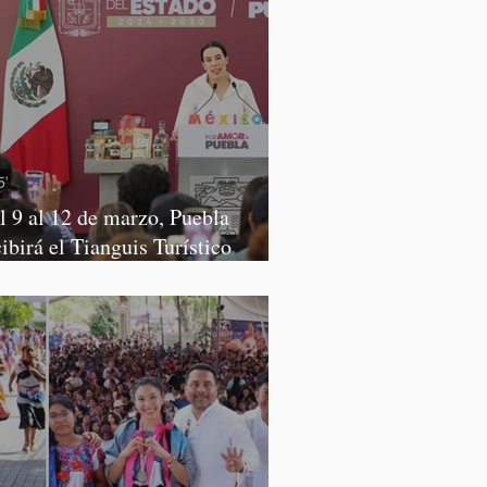
l 9 al 12 de marzo, Puebla
cibirá el Tianguis Turístico
xico 2027