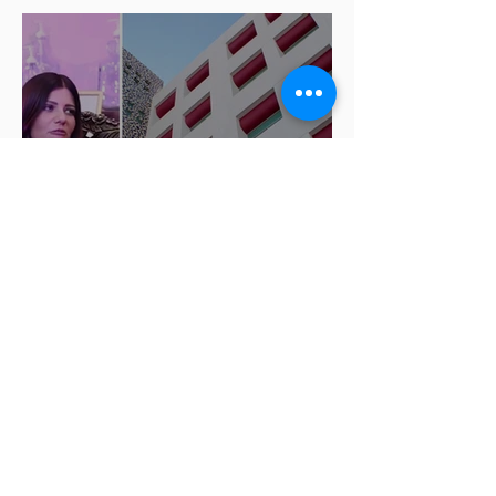
ISSSTEP se deslinda de burlas
de la nutrióloga Hilda Salvatori
tras polémico podcast con
diputadas de Morena