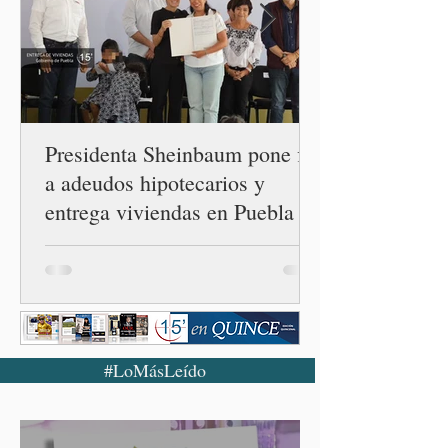
los gobiernos, llegan por
un partido, llegan por otro
— es importante que México
tenga relaciones
diplomáticas con el mu
Presidenta Sheinbaum pone fin
a adeudos hipotecarios y
entrega viviendas en Puebla
#LoMásLeído