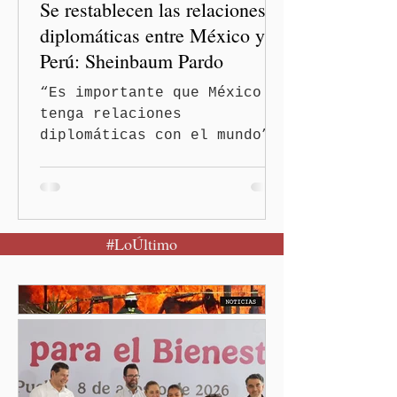
Se restablecen las relaciones
hombres y personas adultas
mayores.
diplomáticas entre México y
Perú: Sheinbaum Pardo
“Es importante que México
tenga relaciones
diplomáticas con el mundo”,
señaló Ciudad de México
(Quinceminutos.MX).-La
Presidenta Claudia
Sheinbaum Pardo anunció el
#LoÚltimo
restablecimiento de las
relaciones diplomáticas
entre los gobiernos de
México y Perú. “Es
importante que más allá de
la orientación política de
los gobiernos —porque hay
orientaciones políticas de