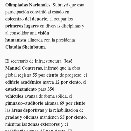
Olimpiadas Nacionales
. Subrayó que esta 
participación convirtió al estado en 
epicentro del deporte
, al ocupar los 
primeros lugares
 en diversas disciplinas y 
visión 
al consolidar una 
humanista
 alineada con la presidenta 
Claudia Sheinbaum
.
José 
El secretario de Infraestructura, 
Manuel Contreras
, informó que la obra 
55 por ciento
global registra 
 de progreso: el 
edificio académico
12 por ciento
 marca 
, el 
estacionamiento
350 
 para 
vehículos
 avanza de forma sólida, el 
gimnasio–auditorio
69 por ciento
 alcanza 
, 
áreas deportivas
las 
 y la rehabilitación de 
gradas y oficinas
55 por ciento
 mantienen 
, 
zonas exteriores
mientras las 
 y el 
mobiliario
25 por ciento
 suman 
. El 