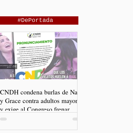
#DePortada
CNDH condena burlas de Nay
y Grace contra adultos mayores
y exige al Congreso frenar
discursos discriminatorios