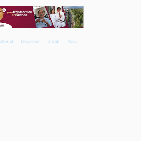
ditorial
Deportes
Break
Más...