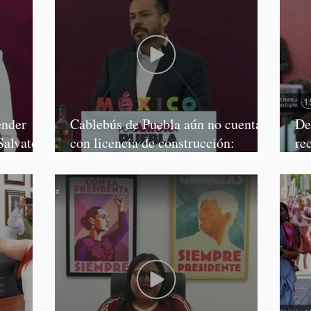
ender
Cablebús de Puebla aún no cuenta
De
Salvatori
con licencia de construcción:
re
García Parra
Mé