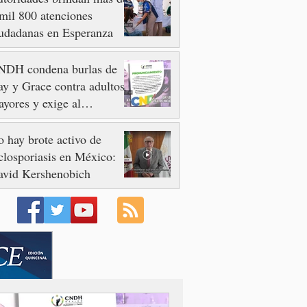
mil 800 atenciones
udadanas en Esperanza
NDH condena burlas de
y y Grace contra adultos
yores y exige al
ngreso frenar discursos
scriminatorios
 hay brote activo de
closporiasis en México:
avid Kershenobich