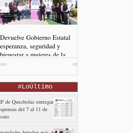
Devuelve Gobierno Estatal
esperanza, seguridad y
bienestar a mujeres de la
periferia urbana
#LoÚltimo
F de Quecholac entregará
spensas del 7 al 11 de
osto
toridades brindan más de