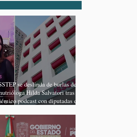
SSTEP se deslinda de burlas de
 nutrióloga Hilda Salvatori tras
lémico podcast con diputadas de
rena