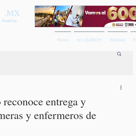
os
.MX
 Puebla
Home
•en QUINCE•
Noticias
E
 reconoce entrega y
meras y enfermeros de