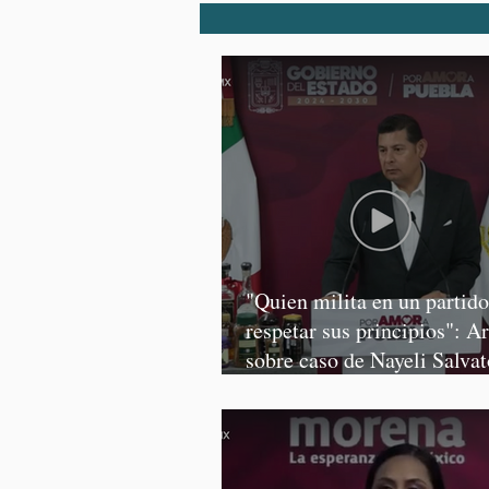
"Quien milita en un partid
respetar sus principios": A
sobre caso de Nayeli Salvat
Graciela Palomares