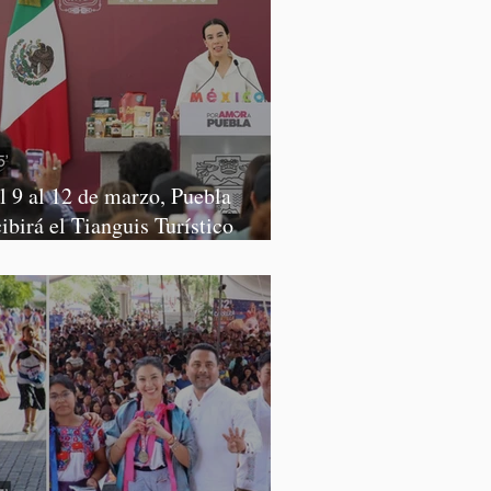
l 9 al 12 de marzo, Puebla
cibirá el Tianguis Turístico
xico 2027