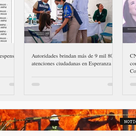
espensas
Autoridades brindan más de 9 mil 800
CN
atenciones ciudadanas en Esperanza
co
Co
di