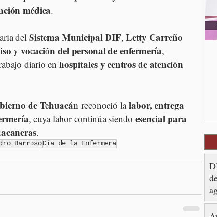
ención médica
.
Sistema Municipal DIF
Letty Carreño 
aria del 
, 
o y vocación del personal de enfermería
, 
hospitales y centros de atención 
rabajo diario en 
bierno de Tehuacán
labor, entrega 
 reconoció la 
fermería
esencial para 
, cuya labor continúa siendo 
huacaneras
.
dro Barroso
Día de la Enfermera
DI
de
ag
Au