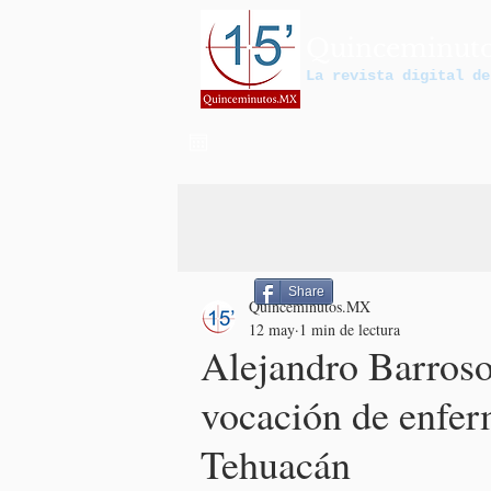
Quinceminut
La revista digital de
Share
Quinceminutos.MX
12 may
1 min de lectura
Alejandro Barroso
vocación de enfer
Tehuacán