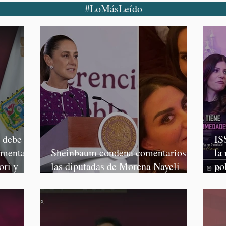
#LoMásLeído
o debe
IS
rmenta,
Sheinbaum condena comentarios de
la
ori y
las diputadas de Morena Nayeli
po
Salvatori y Graciela Palomares
Mo