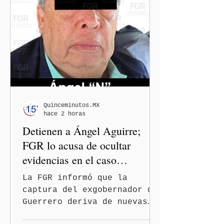
internacionales dedicadas a
la defensa de la libertad
de expresión y la
protección de periodistas.
Quinceminutos.MX
hace 2 horas
Detienen a Ángel Aguirre;
FGR lo acusa de ocultar
evidencias en el caso
Ayotzinapa
La FGR informó que la
captura del exgobernador de
Guerrero deriva de nuevas
investigaciones sobre la