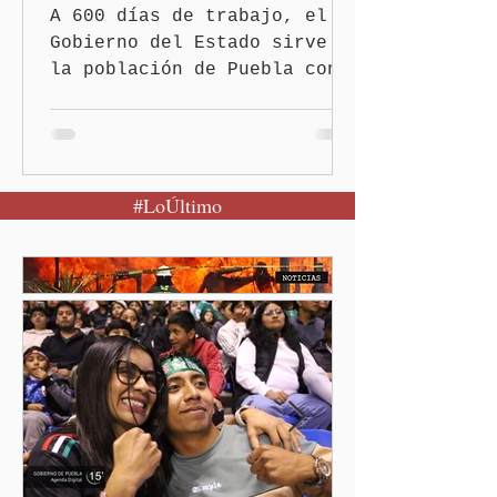
A 600 días de trabajo, el
Gobierno del Estado sirve a
la población de Puebla con
políticas redistributivas e
integrales. El gobierno
estatal eliminó la deuda
pública heredada del Museo
#LoÚltimo
Internacional del Barroco
que significó un “saqueo”
del erario en los gobiernos
neoliberales del pasado.