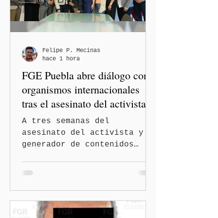
Felipe P. Mecinas
hace 1 hora
FGE Puebla abre diálogo con
organismos internacionales
tras el asesinato del activista y
comunicador Josué Martínez
A tres semanas del
asesinato del activista y
generador de contenidos
Josué Martínez Contreras en
San Martín Texmelucan, la
Fiscalía General del Estado
de Puebla (FGE) sostuvo una
reunión de trabajo con
organizaciones nacionales e