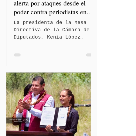
alerta por ataques desde el
poder contra periodistas en
México
La presidenta de la Mesa
Directiva de la Cámara de
Diputados, Kenia López
Rabadán, advirtió sobre el
riesgo de que desde las
instituciones públicas se
normalicen las
descalificaciones, amenazas
y mecanismos de presión
contra periodistas, al
señalar que la libertad de
expresión puede debilitarse
de manera gradual hasta
convertirse en una
restricción al ejercicio
informativo.