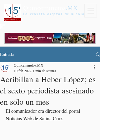
Quinceminutos
.MX
La revista digital de Puebla
Entrada
Quinceminutos.MX
10 feb 2022
1 min de lectura
Acribillan a Heber López; es
el sexto periodista asesinado
en sólo un mes
El comunicador era director del portal 
Noticias Web de Salina Cruz