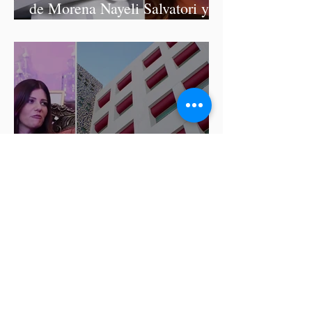
de Morena Nayeli Salvatori y
Graciela Palomares
ISSSTEP se deslinda de burlas
de la nutrióloga Hilda Salvatori
tras polémico podcast con
diputadas de Morena