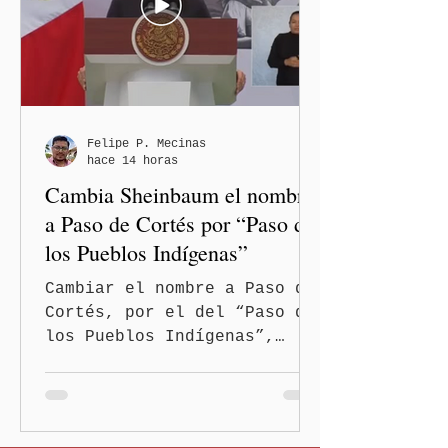
2026, con la participación
simultánea de los gobiernos
estatales, comunidades,
pueblos originarios,
fuerzas armadas,
brigadistas y sociedad
Felipe P. Mecinas
hace 14 horas
civil de todo el país, y
Cambia Sheinbaum el nombre
anunció su pro
a Paso de Cortés por “Paso de
los Pueblos Indígenas”
Cambiar el nombre a Paso de
Cortés, por el del “Paso de
los Pueblos Indígenas”,
propuso la presidenta
Claudia Sheinbaum Pardo, al
encabezar este domingo la
Jornada Nacional de