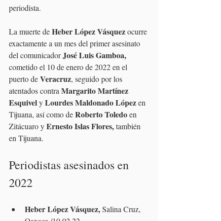
periodista.
Heber López Vásquez
La muerte de 
 ocurre 
exactamente a un mes del primer asesinato 
José Luis Gamboa,
del comunicador 
cometido el 10 de enero de 2022 en el 
Veracruz
puerto de 
, seguido por los 
Margarito Martínez 
atentados contra 
Esquivel
Lourdes Maldonado López
 y 
 en 
Roberto Toledo
Tijuana, así como de 
 en 
Ernesto Islas Flores, 
Zitácuaro y 
también 
en Tijuana.
Periodistas asesinados en 
2022
Heber López Vásquez,
 Salina Cruz, 
Oaxaca /10.02.22