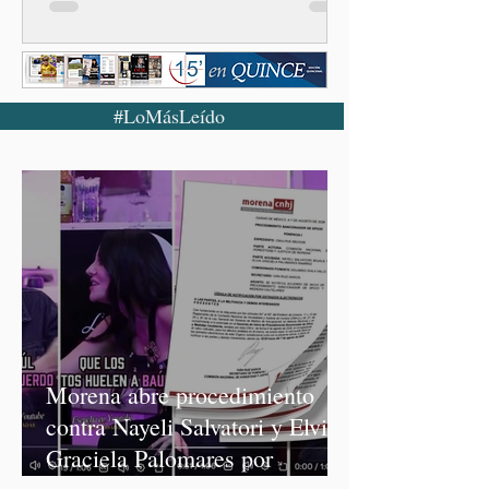
#LoMásLeído
Morena abre procedimiento
contra Nayeli Salvatori y Elvia
Graciela Palomares por