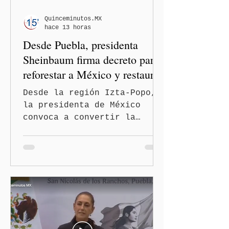
Quinceminutos.MX
hace 13 horas
Desde Puebla, presidenta
Sheinbaum firma decreto para
reforestar a México y restaurar
ecosistemas
Desde la región Izta-Popo,
la presidenta de México
convoca a convertir la
reforestación en una acción
permanente de alcance
nacional San Nicolás de los
Ranchos, Pue.-La presidenta
de México, Claudia
Sheinbaum Pardo, encabezó
desde la región Izta-Popo
el inicio de la Jornada
Nacional de Reforestación