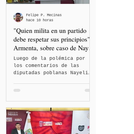
Felipe P. Mecinas
hace 10 horas
"Quien milita en un partido
debe respetar sus principios":
Armenta, sobre caso de Nayeli
Salvatori y Graciela Palomares
Luego de la polémica por
los comentarios de las
diputadas poblanas Nayeli
Salvatori Bojalil y Elvia
Graciela Palomares Ramírez,
considerados
discriminatorios, el
gobernador de Puebla,
Alejandro Armenta Mier,
respaldó la postura de la
presidenta Claudia