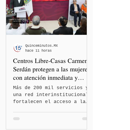
Sheinbaum Pardo y de la
dirigencia nacional de
Morena y dejó en manos de
la Comisión Nacional de
Honor y Justicia (CNHJ) el
futuro de las integrantes
de la bancada de Morena en
Quinceminutos.MX
hace 11 horas
el Congreso de Puebla.
Centros Libre-Casas Carmen
Serdán protegen a las mujeres
con atención inmediata y
disminuyen feminicidios
Más de 200 mil servicios y
una red interinstitucional
fortalecen el acceso a la
justicia y la atención
integral Ciudad de México.-
A 600 días de gobierno, el
feminicidio en Puebla