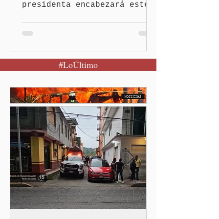
presidenta encabezará este
evento el próximo 9 de
agosto en el Parque
Nacional Izta-Popo Ciudad
de México.-Puebla será el
#LoÚltimo
punto de partida de la
Jornada Nacional de
Reforestación, una
estrategia del Gobierno de
México que reunirá de
manera simultánea a
autoridades, ejidos,
comunidades y ciudadanía de
las 32 entidades para
impulsar la restauración de
los ecosistemas forestales.
Durante la Mañanera del
Pueblo, a través de un
enlace