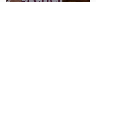
Sheinbaum condena
comentarios de las diputadas
de Morena Nayeli Salvatori y
Graciela Palomares
ISSSTEP se deslinda de burlas
de la nutrióloga Hilda Salvatori