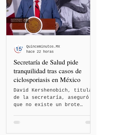
nacimiento” y reforzar los
controles migratorios.
Quinceminutos.MX
hace 22 horas
Secretaría de Salud pide
tranquilidad tras casos de
ciclosporiasis en México
David Kershenobich, titular
de la secretaría, aseguró
que no existe un brote
activo y llamó a la
población a mantener la
calma Ciudad de México.- El
secretario de Salud