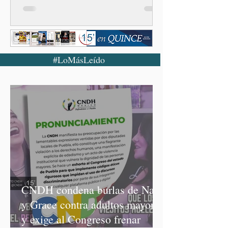
#LoMásLeído
CNDH condena burlas de Nay
y Grace contra adultos mayores
y exige al Congreso frenar