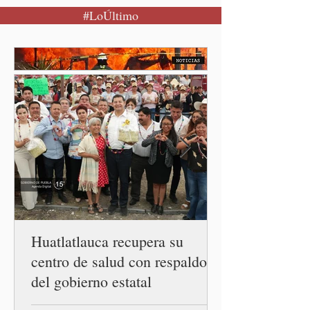
#LoÚltimo
federal, David Kershenobich
Stalnikowitz, descartó que
exista un brote activo de
ciclosporiasis en México,
luego del incremento de
casos registrado en Estados
Unidos. Durante la
conferencia matutina en
Palacio Nacional, el
funcionario informó que en
el país únicamente se han
confirmado 33 casos de esta
enferme
Huatlatlauca recupera su
centro de salud con respaldo
del gobierno estatal