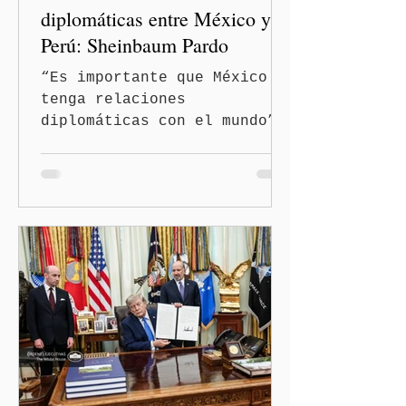
diplomáticas entre México y
Perú: Sheinbaum Pardo
“Es importante que México
tenga relaciones
diplomáticas con el mundo”,
señaló Ciudad de México
(Quinceminutos.MX).-La
Presidenta Claudia
Sheinbaum Pardo anunció el
restablecimiento de las
relaciones diplomáticas
entre los gobiernos de
México y Perú. “Es
importante que más allá de
la orientación política de
los gobiernos —porque hay
orientaciones políticas de
los gobiernos, llegan por