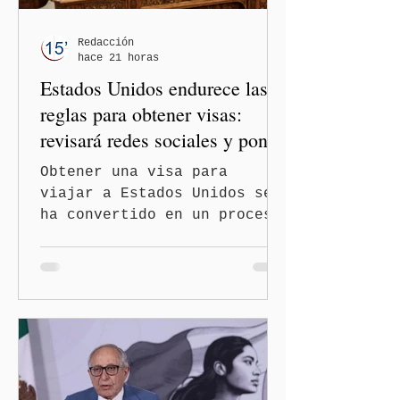
un partido, llegan por otro
— es importante que México
Redacción
hace 21 horas
tenga relaciones
Estados Unidos endurece las
diplomáticas con el mu
reglas para obtener visas:
revisará redes sociales y pone
freno al Turismo de
Obtener una visa para
Nacimiento
viajar a Estados Unidos se
ha convertido en un proceso
con mayores filtros bajo la
administración de Donald
Trump. El Departamento de
Estado amplió la revisión
de la presencia digital de
los solicitantes, mientras
Washington busca cerrar el
paso al llamado “turismo de