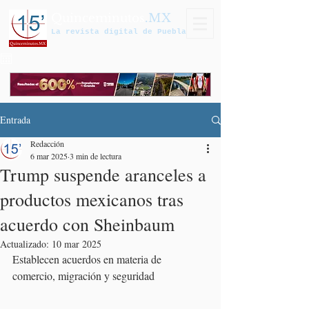
Quinceminutos
.MX
La revista digital de Puebla
Entrada
Redacción
6 mar 2025
3 min de lectura
Trump suspende aranceles a
productos mexicanos tras
acuerdo con Sheinbaum
Actualizado:
10 mar 2025
Establecen acuerdos en materia de 
comercio, migración y seguridad