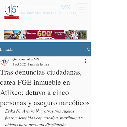
Quinceminutos
.MX
La revista digital de Puebla
Entrada
Quinceminutos.MX
1 oct 2025
1 min de lectura
Tras denuncias ciudadanas,
catea FGE inmueble en
Atlixco; detuvo a cinco
personas y aseguró narcóticos
Erika N., Arturo N. y otros tres sujetos 
fueron detenidos con cocaína, marihuana y 
objetos para presunta distribución