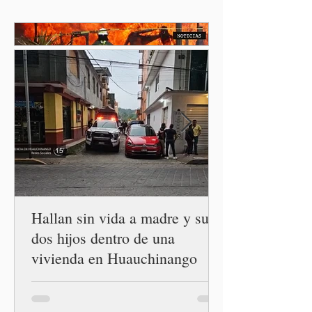
Jornada Nacional de
Reforestación, una
estrategia del Gobierno de
México que reunirá de
manera simultánea a
autoridades, ejidos,
comunidades y ciudadanía de
las 32 entidades para
impulsar la restauración de
los ecosistemas forestales.
Durante la Mañanera del
Pueblo, a través de un
enlace
Hallan sin vida a madre y sus
dos hijos dentro de una
vivienda en Huauchinango