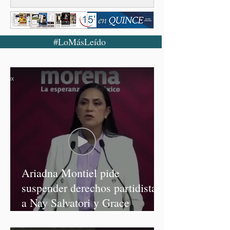
#LoMásLeído
Ariadna Montiel pide
suspender derechos partidistas
a Nay Salvatori y Grace
Palomares