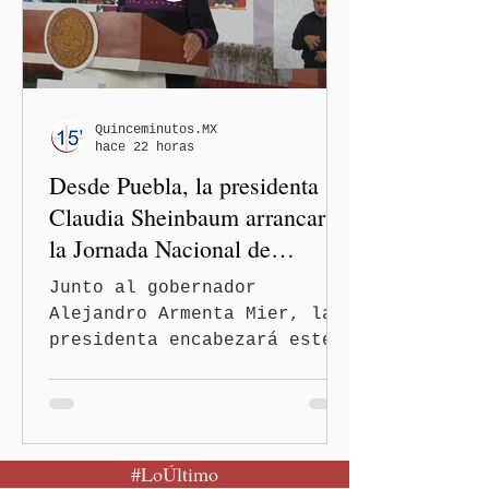
Emancipación)–Casas Carmen
Serdán, que descentraliza
la justicia. En rueda de
prensa, el gobernador
Alejandro Armenta Mier
Quinceminutos.MX
hace 22 horas
resaltó este logro
Desde Puebla, la presidenta
interinstituci
Claudia Sheinbaum arrancará
la Jornada Nacional de
Reforestación
Junto al gobernador
Alejandro Armenta Mier, la
presidenta encabezará este
evento el próximo 9 de
agosto en el Parque
Nacional Izta-Popo Ciudad
de México.-Puebla será el
#LoÚltimo
punto de partida de la