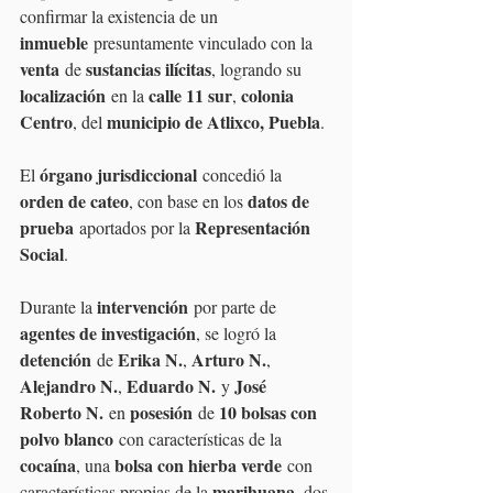
confirmar la existencia de un 
inmueble
 presuntamente vinculado con la 
venta
sustancias ilícitas
 de 
, logrando su 
localización
calle 11 sur
colonia 
 en la 
, 
Centro
municipio de Atlixco, Puebla
, del 
.
órgano jurisdiccional
El 
 concedió la 
orden de cateo
datos de 
, con base en los 
prueba
Representación 
 aportados por la 
Social
.
intervención
Durante la 
 por parte de 
agentes de investigación
, se logró la 
detención
Erika N.
Arturo N.
 de 
, 
, 
Alejandro N.
Eduardo N.
José 
, 
 y 
Roberto N.
posesión
10 bolsas con 
 en 
 de 
polvo blanco
 con características de la 
cocaína
bolsa con hierba verde
, una 
 con 
marihuana
características propias de la 
, dos 