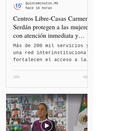
de la bancada de Morena en
Quinceminutos.MX
hace 16 horas
el Congreso de Puebla.
Centros Libre-Casas Carmen
Serdán protegen a las mujeres
con atención inmediata y
disminuyen feminicidios
Más de 200 mil servicios y
una red interinstitucional
fortalecen el acceso a la
justicia y la atención
integral Ciudad de México.-
A 600 días de gobierno, el
feminicidio en Puebla
disminuyó en un 60 por
ciento, durante el primer
semestre de 2026, gracias
al modelo de los Centros
LIBRE (Libertad, Igualdad,
Bienestar, Redes,