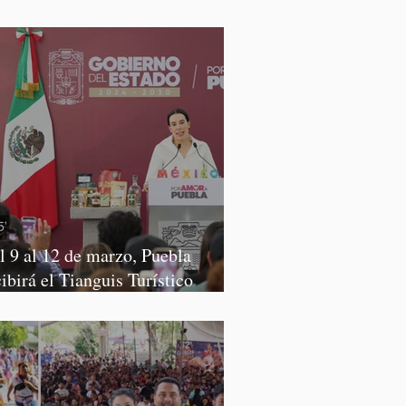
rena
l 9 al 12 de marzo, Puebla
cibirá el Tianguis Turístico
xico 2027