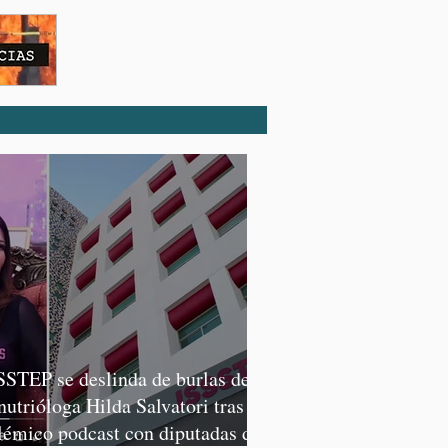
SSTEP se deslinda de burlas de
 nutrióloga Hilda Salvatori tras
lémico podcast con diputadas de