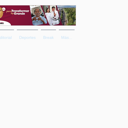
ditorial
Deportes
Break
Más...