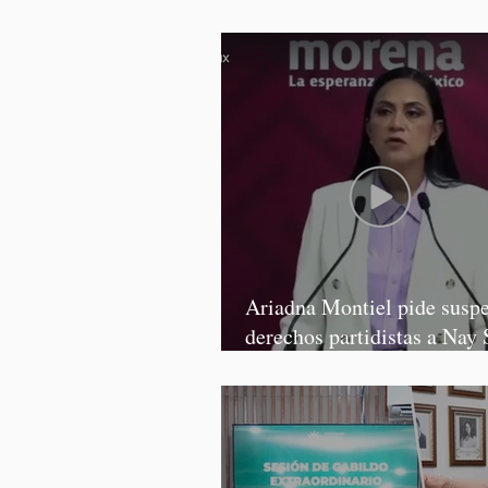
Graciela Palomares
Ariadna Montiel pide susp
derechos partidistas a Nay 
y Grace Palomares