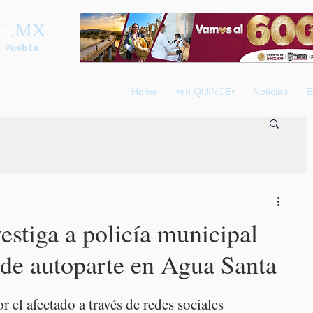
os
.MX
 Puebla
Home
•en QUINCE•
Noticias
E
estiga a policía municipal
 de autoparte en Agua Santa
 el afectado a través de redes sociales