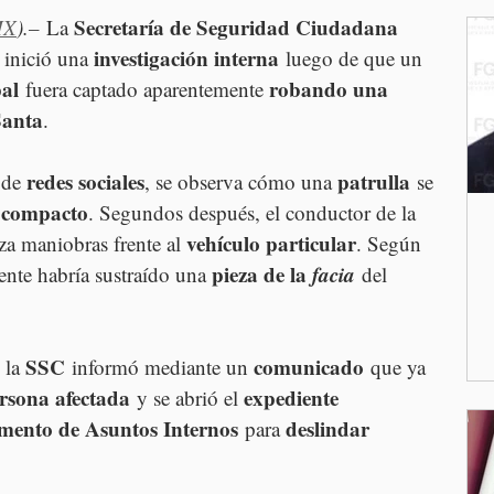
Secretaría de Seguridad Ciudadana 
MX
).–
 La 
investigación interna
 inició una 
 luego de que un 
pal
robando una 
 fuera captado aparentemente 
anta
.
redes sociales
patrulla
 de 
, se observa cómo una 
 se 
 compacto
. Segundos después, el conductor de la 
vehículo particular
za maniobras frente al 
. Según 
pieza de la 
facia
gente habría sustraído una 
del 
SSC
comunicado
 la 
 informó mediante un 
 que ya 
ersona afectada
expediente 
 y se abrió el 
mento de Asuntos Internos
deslindar 
 para 