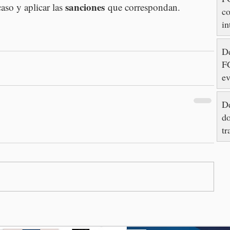
sanciones
caso y aplicar las 
 que correspondan.
c
in
as
c
De
M
FG
ev
Ay
De
do
tr