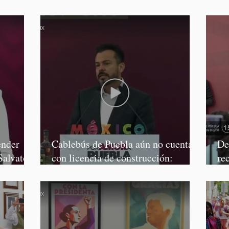
Salvatori y Graciela Palomares
Mo
ender
Cablebús de Puebla aún no cuenta
De
Salvatori
con licencia de construcción:
re
García Parra
Mé