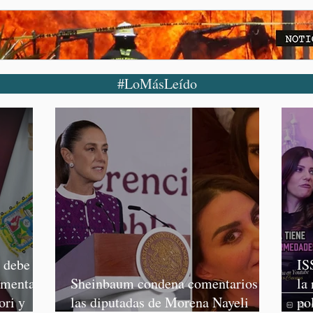
#LoMásLeído
o debe
IS
rmenta,
Sheinbaum condena comentarios de
la
ori y
las diputadas de Morena Nayeli
po