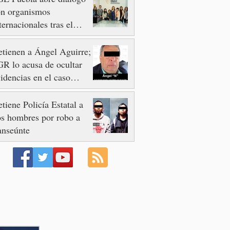
on organismos
ternacionales tras el
esinato del activista y
omunicador Josué
tienen a Ángel Aguirre;
artínez
R lo acusa de ocultar
idencias en el caso
otzinapa
tiene Policía Estatal a
s hombres por robo a
anseúnte