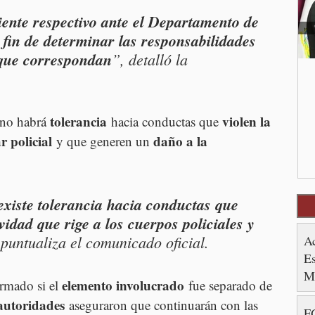
iente respectivo ante el Departamento de 
 fin de determinar las responsabilidades 
 que correspondan
”, detalló la 
tolerancia
violen la 
no habrá 
 hacia conductas que 
r policial
daño a la 
 y que generen un 
existe tolerancia hacia conductas que 
idad que rige a los cuerpos policiales y 
 puntualiza el comunicado oficial.
A
Es
M
elemento involucrado
rmado si el 
 fue separado de 
autoridades
 aseguraron que continuarán con las 
FG