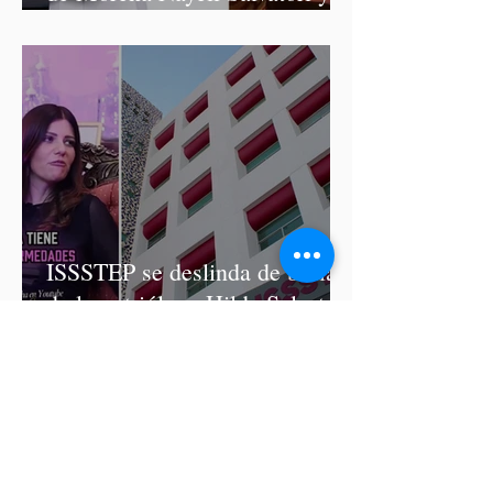
Graciela Palomares
ISSSTEP se deslinda de burlas
de la nutrióloga Hilda Salvatori
tras polémico podcast con
diputadas de Morena