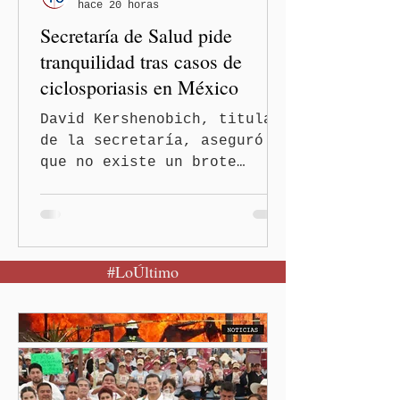
hace 20 horas
Secretaría de Salud pide
tranquilidad tras casos de
ciclosporiasis en México
David Kershenobich, titular
de la secretaría, aseguró
que no existe un brote
activo y llamó a la
población a mantener la
calma Ciudad de México.- El
secretario de Salud
#LoÚltimo
federal, David Kershenobich
Stalnikowitz, descartó que
exista un brote activo de
ciclosporiasis en México,
luego del incremento de
casos registrado en Estados
Unidos. Durante la