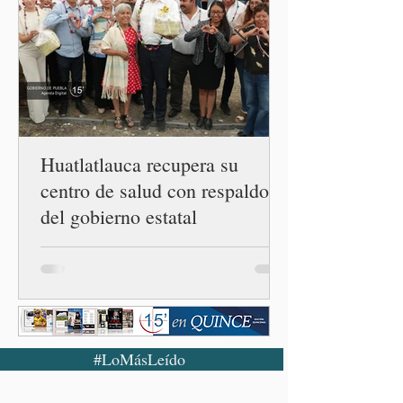
conferencia matutina en
Palacio Nacional, el
funcionario informó que en
el país únicamente se han
confirmado 33 casos de esta
enferme
Huatlatlauca recupera su
centro de salud con respaldo
del gobierno estatal
#LoMásLeído