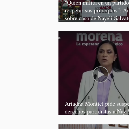
"Quien milita en un partid
respetar sus principios": A
sobre caso de Nayeli Salvat
Graciela Palomares
Ariadna Montiel pide susp
derechos partidistas a Nay 
y Grace Palomares