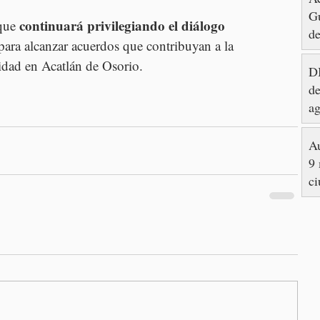
Gu
 continuará privilegiando el diálogo 
que
de
ra alcanzar acuerdos que contribuyan a la 
lidad en Acatlán de Osorio.
DI
de
ag
Au
9 
ci