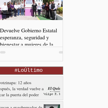
Devuelve Gobierno Estatal
esperanza, seguridad y
bienestar a mujeres de la
periferia urbana
#LoÚltimo
otzinapa: 12 años
spués, la verdad vuelve a
car la puerta del poder
usan a exgobernador de