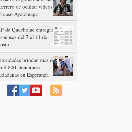
errero de ocultar videos
l caso Ayotzinapa
F de Quecholac entregará
spensas del 7 al 11 de
osto
toridades brindan más de
mil 800 atenciones
udadanas en Esperanza