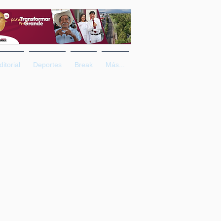
ditorial
Deportes
Break
Más...