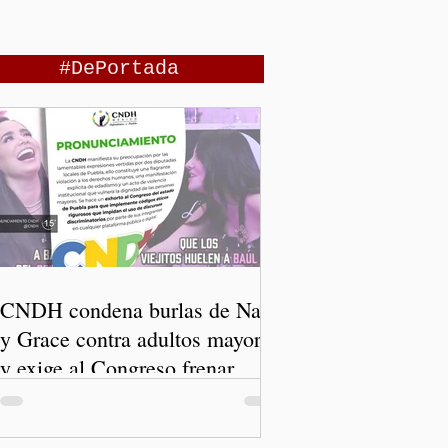
#DePortada
CNDH condena burlas de Nay
y Grace contra adultos mayores
y exige al Congreso frenar
discursos discriminatorios