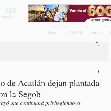
os
.MX
 Puebla
Home
•en QUINCE•
Noticias
E
co de Acatlán dejan plantada
on la Segob
rayó que continuará privilegiando el 