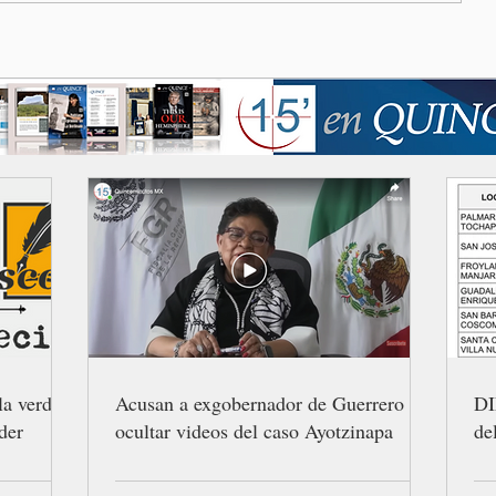
la verdad
Acusan a exgobernador de Guerrero de
DI
der
ocultar videos del caso Ayotzinapa
de