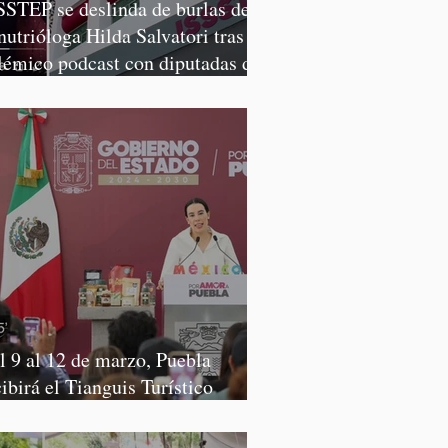
SSTEP se deslinda de burlas de
 nutrióloga Hilda Salvatori tras
lémico podcast con diputadas de
rena
l 9 al 12 de marzo, Puebla
cibirá el Tianguis Turístico
xico 2027