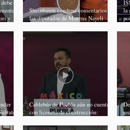
o debe
IS
rmenta,
Sheinbaum condena comentarios de
la
ori y
las diputadas de Morena Nayeli
po
Salvatori y Graciela Palomares
Mo
ender
Cablebús de Puebla aún no cuenta
De
Salvatori
con licencia de construcción:
re
García Parra
Mé