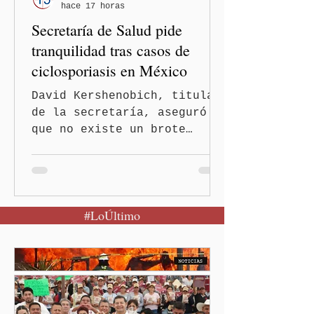
hace 17 horas
Secretaría de Salud pide
tranquilidad tras casos de
ciclosporiasis en México
David Kershenobich, titular
de la secretaría, aseguró
que no existe un brote
activo y llamó a la
población a mantener la
calma Ciudad de México.- El
secretario de Salud
#LoÚltimo
federal, David Kershenobich
Stalnikowitz, descartó que
exista un brote activo de
ciclosporiasis en México,
luego del incremento de
casos registrado en Estados