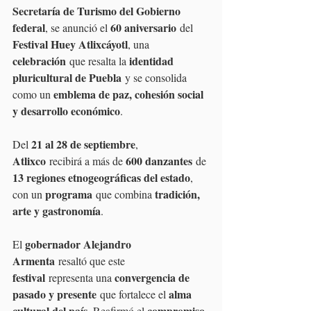
Secretaría de Turismo del Gobierno 
federal
60 aniversario
, se anunció el 
 del 
Festival Huey Atlixcáyotl
, una 
celebración
identidad 
 que resalta la 
pluricultural de Puebla
 y se consolida 
emblema de paz, cohesión social 
como un 
y desarrollo económico
.
21 al 28 de septiembre
Del 
, 
Atlixco
600 danzantes
 recibirá a más de 
 de 
13 regiones etnogeográficas del estado
, 
programa
tradición, 
con un 
 que combina 
arte y gastronomía
.
gobernador Alejandro 
El 
Armenta
 resaltó que este 
festival
convergencia de 
 representa una 
pasado y presente
alma 
 que fortalece el 
cultural del país
compromiso 
. Reafirmó el 