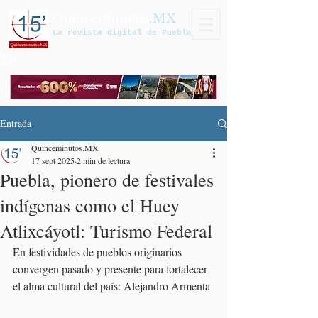
Quinceminutos
.MX
La revista digital de Puebla
Entrada
Quinceminutos.MX
17 sept 2025
2 min de lectura
Puebla, pionero de festivales
indígenas como el Huey
Atlixcáyotl: Turismo Federal
En festividades de pueblos originarios 
convergen pasado y presente para fortalecer 
el alma cultural del país: Alejandro Armenta 