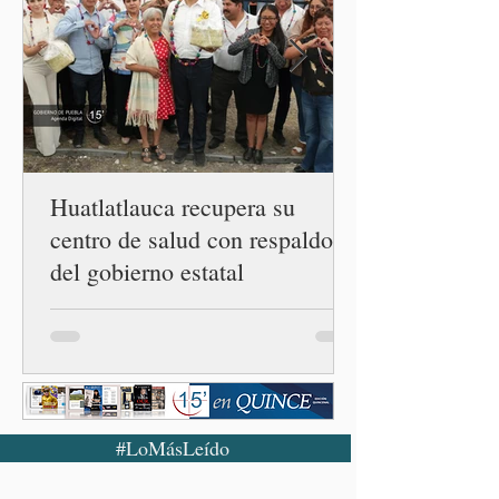
Unidos. Durante la
conferencia matutina en
Palacio Nacional, el
funcionario informó que en
el país únicamente se han
confirmado 33 casos de esta
enferme
Huatlatlauca recupera su
centro de salud con respaldo
del gobierno estatal
#LoMásLeído