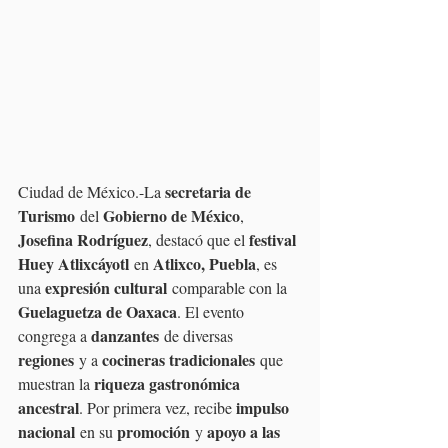
secretaria de 
Ciudad de México.-La 
Turismo
Gobierno de México
 del 
, 
Josefina Rodríguez
festival 
, destacó que el 
Huey Atlixcáyotl
Atlixco, Puebla
 en 
, es 
expresión cultural
una 
 comparable con la 
Guelaguetza de Oaxaca
. El evento 
danzantes
congrega a 
 de diversas 
regiones
cocineras tradicionales
 y a 
 que 
riqueza gastronómica 
muestran la 
ancestral
impulso 
. Por primera vez, recibe 
nacional
promoción
apoyo a las 
 en su 
 y 