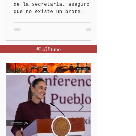
de la secretaría, aseguró
que no existe un brote
activo y llamó a la
población a mantener la
calma Ciudad de México.- El
secretario de Salud
#LoÚltimo
federal, David Kershenobich
Stalnikowitz, descartó que
exista un brote activo de
ciclosporiasis en México,
luego del incremento de
casos registrado en Estados
Unidos. Durante la
conferencia matutina en
Palacio Nacional, el
funcionario informó que en
el país únicamente se han
confirmado 33 casos de esta
enferme