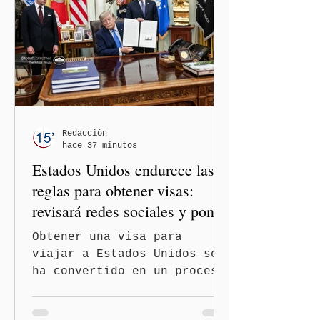
México y Perú. “Es
importante que más allá de
la orientación política de
los gobiernos —porque hay
orientaciones políticas de
los gobiernos, llegan por
un partido, llegan por otro
— es importante que México
Redacción
hace 37 minutos
tenga relaciones
Estados Unidos endurece las
diplomáticas con el mu
reglas para obtener visas:
revisará redes sociales y pone
freno al Turismo de
Obtener una visa para
Nacimiento
viajar a Estados Unidos se
ha convertido en un proceso
con mayores filtros bajo la
administración de Donald