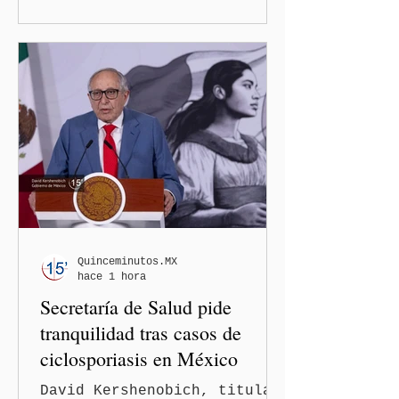
Trump. El Departamento de
Estado amplió la revisión
de la presencia digital de
los solicitantes, mientras
Washington busca cerrar el
paso al llamado “turismo de
nacimiento” y reforzar los
controles migratorios.
Quinceminutos.MX
hace 1 hora
Secretaría de Salud pide
tranquilidad tras casos de
ciclosporiasis en México
David Kershenobich, titular