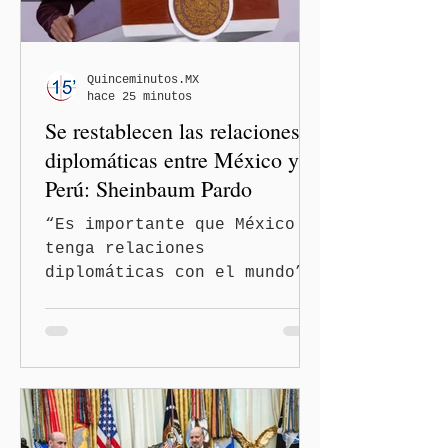
Quinceminutos.MX
hace 25 minutos
Se restablecen las relaciones
diplomáticas entre México y
Perú: Sheinbaum Pardo
“Es importante que México
tenga relaciones
diplomáticas con el mundo”,
señaló Ciudad de México
(Quinceminutos.MX).-La
Presidenta Claudia
Sheinbaum Pardo anunció el
restablecimiento de las
relaciones diplomáticas
entre los gobiernos de