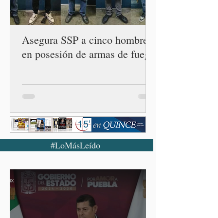
número 25 en el estado, la
cuarta en la c
Asegura SSP a cinco hombres
en posesión de armas de fuego
#LoMásLeído