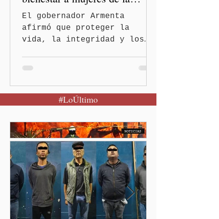
periferia urbana
El gobernador Armenta
afirmó que proteger la
vida, la integridad y los
derechos de las mujeres es
la base para construir un
Puebla más justo y seguro
Puebla, Pue.-Cuando una
#LoÚltimo
mujer encuentra un lugar
seguro para pedir ayuda,
también recupera la
esperanza de vivir sin
miedo. Con esa visión, el
gobernador Alejandro
Armenta Mier inauguró el
Centro LIBRE (Libertad,
Igualdad, Bienestar, Redes,
Emancipación) número 62 y
la Casa Carmen Serdán