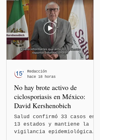
al considerar que los
comentarios que emitieron
en el podcast "DesCasadas"
contra las personas adultas
mayores no pueden
justificarse como una
simple opinión o una broma.
Redacción
hace 18 horas
No hay brote activo de
ciclosporiasis en México:
David Kershenobich
Salud confirmó 33 casos en
13 estados y mantiene la
vigilancia epidemiológica
Ciudad de México