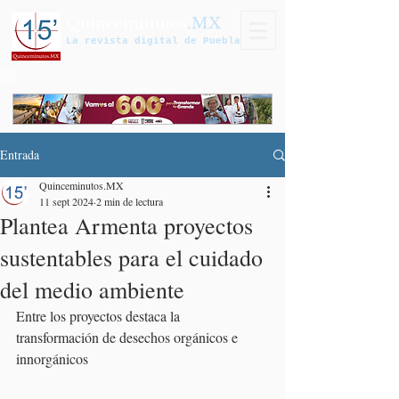
Quinceminutos
.MX
La revista digital de Puebla
Entrada
Quinceminutos.MX
11 sept 2024
2 min de lectura
Plantea Armenta proyectos
sustentables para el cuidado
del medio ambiente
Entre los proyectos destaca la 
transformación de desechos orgánicos e 
innorgánicos 