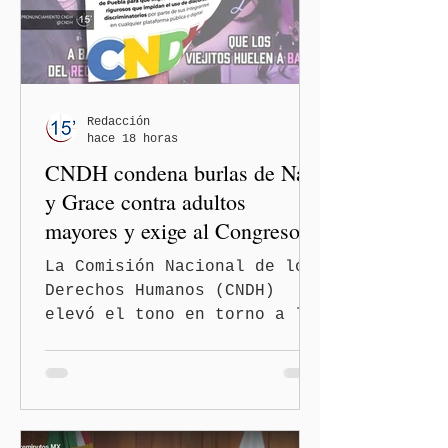
Redacción
hace 18 horas
CNDH condena burlas de Nay
y Grace contra adultos
mayores y exige al Congreso
frenar discursos
La Comisión Nacional de los
discriminatorios
Derechos Humanos (CNDH)
elevó el tono en torno a la
polémica generada por las
diputadas locales de
Morena, Nayeli Salvatori
Bojalil y Elvia Graciela
"Grace" Palomares Ramírez,