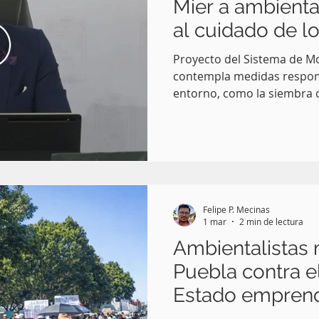
Mier a ambienta
al cuidado de l
poblanos
Proyecto del Sistema de Mo
contempla medidas respons
entorno, como la siembra 
un fin de semana: García P
Pue.-Al recordar que su huella
conformada por 11 iniciati
ambiente que presentó como Senador de la República
, del año 2018 al 2023 , as
reforestación y creación de viveros , el gobernador
Felipe P. Mecinas
Alejan
1 mar
2 min de lectura
Ambientalistas
Puebla contra e
Estado emprend