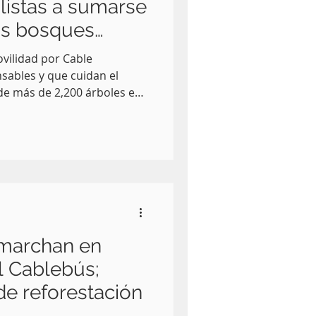
listas a sumarse
os bosques
vilidad por Cable
ables y que cuidan el
de más de 2,200 árboles en
arra Ciudad de Puebla,
 ecológica está
vas de protección al medio
í como décadas de
dro Armenta Mier invitó a ambie
 marchan en
l Cablebús;
e reforestación