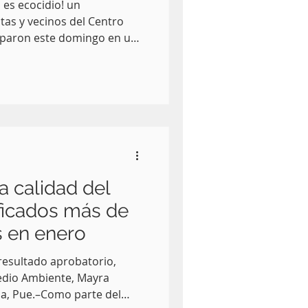
 es ecocidio! un
tas y vecinos del Centro
ciparon este domingo en una
 la construcción del
Cable, uno de los
bra pública arrancados por
a calidad del
ificados más de
s en enero
 resultado aprobatorio,
Medio Ambiente, Mayra
la, Pue.–Como parte del