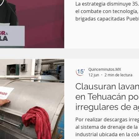
La estrategia disminuye 35.
el combate con tecnología,
brigadas capacitadas Puebla
estrategia integral del Gob
registró una reducción de 
incendios forestales y de 54
afectada durante 2026, en
anterior. En la conferencia
Medio Ambiente, Desarroll
Quinceminutos.MX
Ordenamiento Territorial,
12 jun
2 min de lectura
Clausuran lavand
en Tehuacán po
irregulares de 
Por realizar descargas irre
al sistema de drenaje de la
industrial ubicada en la col