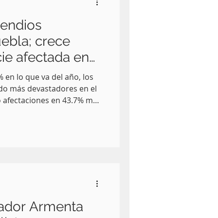
cendios
uebla; crece
cie afectada en
 en lo que va del año, los
ido más devastadores en el
o afectaciones en 43.7% más
 al mismo periodo de 2025.
tos dados a conocer este 22
el estado.
nador Armenta