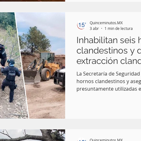
kilómetros, desde el entro
México-Puebla y Periférico 
Angelópolis y La Vista.
Quinceminutos.MX
3 abr
1 min de lectura
Inhabilitan seis
clandestinos y
extracción clan
materiales pétre
La Secretaría de Seguridad 
Popo
hornos clandestinos y ase
presuntamente utilizadas e
dentro de la zona protegida
poblano.
Quinceminutos.MX