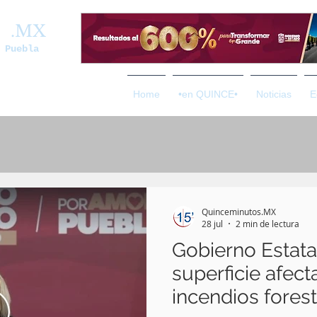
os
.MX
 Puebla
Home
•en QUINCE•
Noticias
E
Quinceminutos.MX
28 jul
2 min de lectura
Gobierno Estata
superficie afect
incendios fores