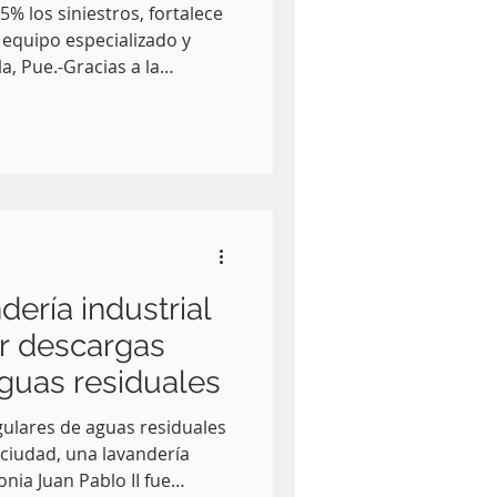
5% los siniestros, fortalece
 equipo especializado y
, Pue.-Gracias a la
ierno del Estado, la entidad
35.53 % en el número de
.98 % en la superficie
 comparación con el año
 Mañanera, la secretaria de
o Sustentable y
ería industrial
r descargas
aguas residuales
gulares de aguas residuales
 ciudad, una lavandería
onia Juan Pablo II fue