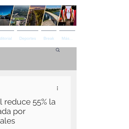
ditorial
Deportes
Break
Más...
l reduce 55% la
ada por
tales