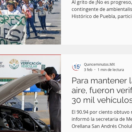
Al grito de ¡No es progreso,
contingente de ambientalis
Histórico de Puebla, parti
manifestación en contra de
Sistema de Transporte por 
principales proyectos de o
el Gobierno estatal.
Quinceminutos.MX
3 feb
1 min de lectura
Para mantener l
aire, fueron ver
30 mil vehículo
El 90.94 por ciento obtuvo
informó la secretaria de 
Orellana San Andrés Cholu