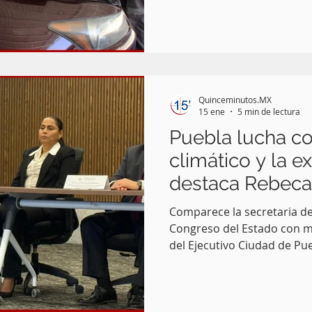
programa integral de calidad del aire
gobernador Alejandro Arme
enero de 2026 , los centros
vehicular realizaron 30 mi
de uso particular y público 
ciento obtuvo resultados aprobatorio
Quinceminutos.MX
la secre
15 ene
5 min de lectura
Puebla lucha co
climático y la e
destaca Rebeca
Comparece la secretaria d
Congreso del Estado con m
del Ejecutivo Ciudad de Pu
Estado de Puebla enfrenta con fortaleza los desafíos
derivados del cambio climát
poblacional y la expansión urbana , así como la