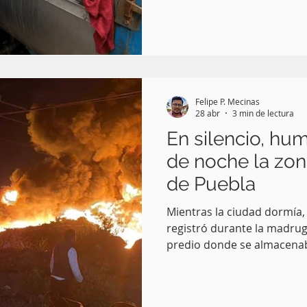
clausurada por autoridade
Felipe P. Mecinas
28 abr
3 min de lectura
En silencio, hu
de noche la zon
de Puebla
Mientras la ciudad dormía,
registró durante la madrug
predio donde se almacena
desperdicio industrial y plá
detectado al amanecer, c
grisácea con olor a quemad