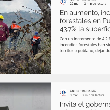
22 mar
2 min de lectura
En aumento, in
forestales en P
43.7% la superfi
2026
Con un incremento de 4.2 %
incendios forestales han s
territorio poblano, dejand
de superficie con relación
Así se desprende de los da
de marzo por el gobierno d
Quinceminutos.MX
3 mar
2 min de lectura
Invita el gober