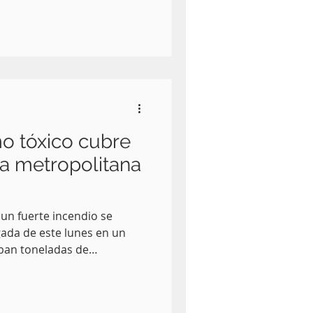
s municipales.
mo tóxico cubre
a metropolitana
 un fuerte incendio se
ada de este lunes en un
ban toneladas de
stico. El desastre fue
uando una densa nube
o se extendió por varios