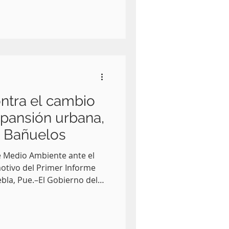
 que impulsa el
nta, durante el mes de
 autorizados de verificación
l 677 pruebas a automotores
, de las cuales el 90.94 por
s . Así lo informó
ntra el cambio
xpansión urbana,
 Bañuelos
e Medio Ambiente ante el
otivo del Primer Informe
ebla, Pue.–El Gobierno del
ico , el crecimiento