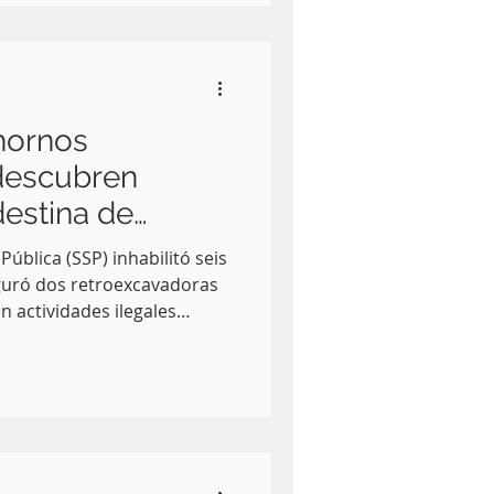
nque de la autopista
Ecológico, hasta
 hornos
 descubren
destina de
os en el Izta-
Pública (SSP) inhabilitó seis
guró dos retroexcavadoras
n actividades ilegales
 del Izta-Popo en territorio