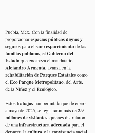
Puebla, Méx.-Con la finalidad de 
espacios públicos dignos y 
proporcionar 
seguros
sano esparcimiento
 para el 
 de las 
familias poblanas
Gobierno del 
, el 
Estado
 que encabeza el mandatario 
Alejandro Armenta
, avanza en la 
rehabilitación de Parques Estatales
 como 
Eco Parque Metropolitano
Arte
el 
, del 
, 
Niñez
Ecológico
de la 
 y el 
.
trabajos
Estos 
 han permitido que de enero 
2.9 
a mayo de 2025, se registraron más de 
millones de visitantes
, quienes disfrutaron 
infraestructura adecuada
de una 
 para el 
deporte
cultura
convivencia social
, la 
 y la 
, 