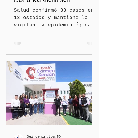
Salud confirmó 33 casos en
13 estados y mantiene la
vigilancia epidemiológica
Ciudad de México
(Quinceminutos.MX).- El
secretario de Salud, David
Kershenobich Stalnikowitz,
aseguró que en México no
existe un brote activo de
ciclosporiasis, luego de
los recientes reportes de
casos en Estados Unidos y
de viajeros del Reino Unido
que visitaron territorio
mexicano. A través de un
mensaje difundido en redes
sociales, el funcionario
informó que la Secretaría
Quinceminutos.MX