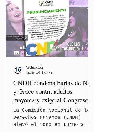
Redacción
hace 14 horas
CNDH condena burlas de Nay
y Grace contra adultos
mayores y exige al Congreso
frenar discursos
La Comisión Nacional de los
discriminatorios
Derechos Humanos (CNDH)
elevó el tono en torno a la
polémica generada por las