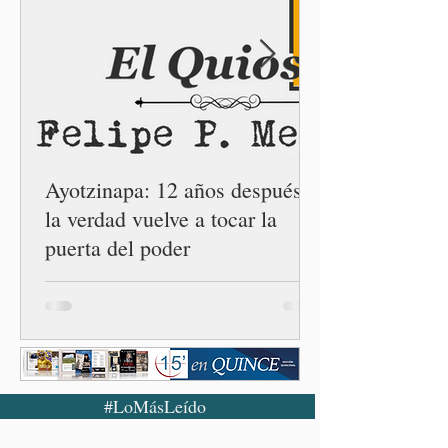
Armenta Mier inauguró el
Centro LIBRE (Libertad,
Igualdad, Bienestar, Redes,
Emancipación) número 62 y
la Casa Carmen Serdán
número 25 en el estado, la
cuarta en la c
Ayotzinapa: 12 años después,
la verdad vuelve a tocar la
puerta del poder
#LoMásLeído