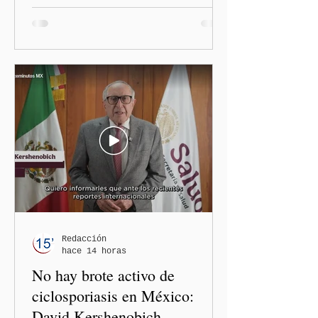
diputadas locales de
Morena, Nayeli Salvatori
Bojalil y Elvia Graciela
"Grace" Palomares Ramírez,
al considerar que los
comentarios que emitieron
en el podcast "DesCasadas"
contra las personas adultas
mayores no pueden
justificarse como una
simple opinión o una broma.
Redacción
hace 14 horas
No hay brote activo de
ciclosporiasis en México:
David Kershenobich