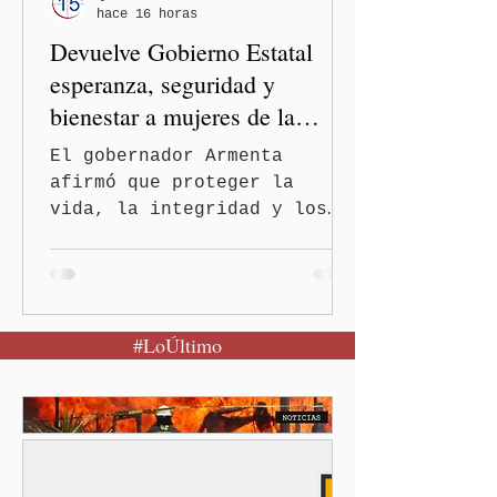
hace 16 horas
de Salud activó de mane
Devuelve Gobierno Estatal
esperanza, seguridad y
bienestar a mujeres de la
periferia urbana
El gobernador Armenta
afirmó que proteger la
vida, la integridad y los
derechos de las mujeres es
la base para construir un
Puebla más justo y seguro
Puebla, Pue.-Cuando una
#LoÚltimo
mujer encuentra un lugar
seguro para pedir ayuda,
también recupera la
esperanza de vivir sin
miedo. Con esa visión, el
gobernador Alejandro