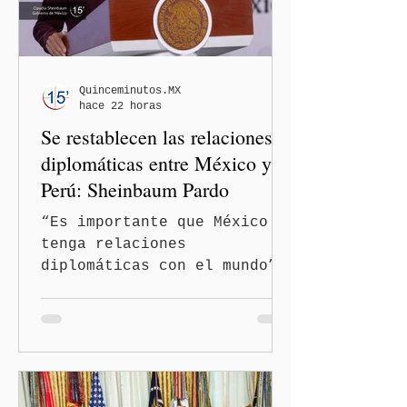
Quinceminutos.MX
hace 22 horas
Se restablecen las relaciones
diplomáticas entre México y
Perú: Sheinbaum Pardo
“Es importante que México
tenga relaciones
diplomáticas con el mundo”,
señaló Ciudad de México
(Quinceminutos.MX).-La
Presidenta Claudia
Sheinbaum Pardo anunció el
restablecimiento de las
relaciones diplomáticas