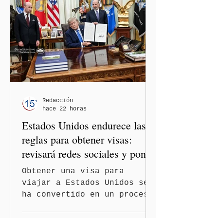
entre los gobiernos de
México y Perú. “Es
importante que más allá de
la orientación política de
los gobiernos —porque hay
orientaciones políticas de
los gobiernos, llegan por
un partido, llegan por otro
— es importante que México
Redacción
hace 22 horas
tenga relaciones
Estados Unidos endurece las
diplomáticas con el mu
reglas para obtener visas:
revisará redes sociales y pone
freno al Turismo de
Obtener una visa para
Nacimiento
viajar a Estados Unidos se
ha convertido en un proceso
con mayores filtros bajo la