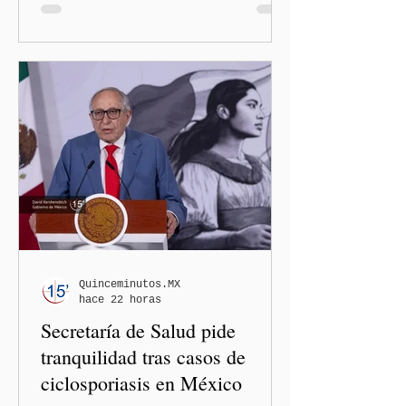
administración de Donald
Trump. El Departamento de
Estado amplió la revisión
de la presencia digital de
los solicitantes, mientras
Washington busca cerrar el
paso al llamado “turismo de
nacimiento” y reforzar los
controles migratorios.
Quinceminutos.MX
hace 22 horas
Secretaría de Salud pide
tranquilidad tras casos de
ciclosporiasis en México