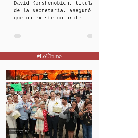
David Kershenobich, titular
de la secretaría, aseguró
que no existe un brote
activo y llamó a la
población a mantener la
calma Ciudad de México.- El
secretario de Salud
#LoÚltimo
federal, David Kershenobich
Stalnikowitz, descartó que
exista un brote activo de
ciclosporiasis en México,
luego del incremento de
casos registrado en Estados
Unidos. Durante la
conferencia matutina en
Palacio Nacional, el
funcionario informó que en
el país únicamente se han
confirmado 33 casos de esta