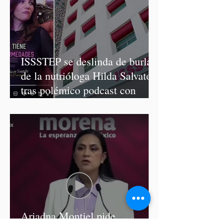
ISSSTEP se deslinda de burlas
de la nutrióloga Hilda Salvatori
tras polémico podcast con
diputadas de Morena
Ariadna Montiel pide