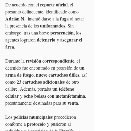
reporte oficial
De acuerdo con el 
, el 
presunto delincuente, identificado como 
Adrián N.
fuga
, intentó darse a la 
 al notar 
uniformados
la presencia de los 
. Sin 
persecución
embargo, tras una breve 
, los 
detenerlo
asegurar el 
agentes lograron 
 y 
área
.
revisión correspondiente
Durante la 
, el 
un 
detenido fue encontrado en posesión de 
arma de fuego
nueve cartuchos útiles
, 
, así 
23 cartuchos adicionales
como 
 de otro 
un teléfono 
calibre. Además, portaba 
celular
ocho bolsas con metanfetamina
 y 
, 
venta
presuntamente destinadas para su 
.
policías municipales
Los 
 procedieron 
protocolo
conforme a 
 y pusieron al 
Fiscalía 
individuo a disposición de la 