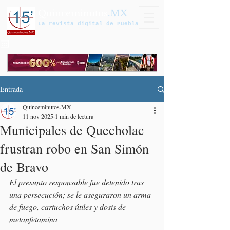
Quinceminutos
.MX
La revista digital de Puebla
Entrada
Quinceminutos.MX
11 nov 2025
1 min de lectura
Municipales de Quecholac
frustran robo en San Simón
de Bravo
El presunto responsable fue detenido tras 
una persecución; se le aseguraron un arma 
de fuego, cartuchos útiles y dosis de 
metanfetamina