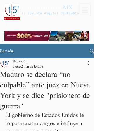
Quinceminutos
.MX
La revista digital de Puebla
Entrada
Redacción
5 ene
2 min de lectura
Maduro se declara “no
culpable” ante juez en Nueva
York y se dice "prisionero de
guerra"
El gobierno de Estados Unidos le 
imputa cuatro cargos e incluye a 