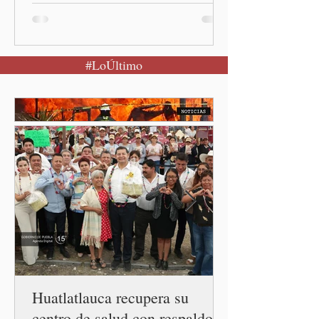
población a mantener la
calma Ciudad de México.- El
secretario de Salud
#LoÚltimo
federal, David Kershenobich
Stalnikowitz, descartó que
exista un brote activo de
ciclosporiasis en México,
luego del incremento de
casos registrado en Estados
Unidos. Durante la
conferencia matutina en
Palacio Nacional, el
funcionario informó que en
el país únicamente se han
confirmado 33 casos de esta
enferme
Huatlatlauca recupera su
centro de salud con respaldo