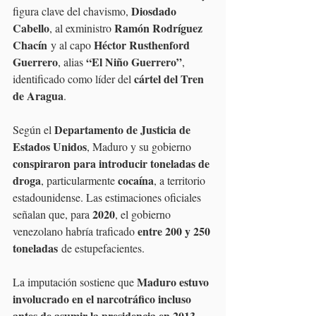
Diosdado 
figura clave del chavismo, 
Cabello
Ramón Rodríguez 
, al exministro 
Chacín
Héctor Rusthenford 
 y al capo 
Guerrero
“El Niño Guerrero”
, alias 
, 
cártel del Tren 
identificado como líder del 
de Aragua
.
Departamento de Justicia de 
Según el 
Estados Unidos
, Maduro y su gobierno 
conspiraron para introducir toneladas de 
droga
cocaína
, particularmente 
, a territorio 
estadounidense. Las estimaciones oficiales 
2020
señalan que, para 
, el gobierno 
entre 200 y 250 
venezolano habría traficado 
toneladas
 de estupefacientes.
Maduro estuvo 
La imputación sostiene que 
involucrado en el narcotráfico incluso 
antes de asumir la presidencia en 2013
, 