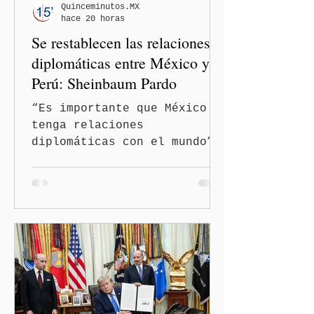
Quinceminutos.MX
hace 20 horas
Se restablecen las relaciones
diplomáticas entre México y
Perú: Sheinbaum Pardo
“Es importante que México
tenga relaciones
diplomáticas con el mundo”,
señaló Ciudad de México
(Quinceminutos.MX).-La
Presidenta Claudia
Sheinbaum Pardo anunció el
restablecimiento de las
relaciones diplomáticas
entre los gobiernos de
México y Perú. “Es
importante que más allá de
la orientación política de