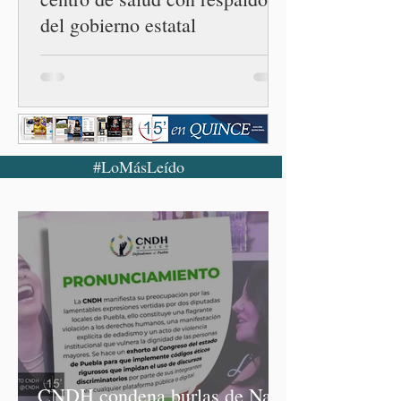
del gobierno estatal
#LoMásLeído
CNDH condena burlas de Nay