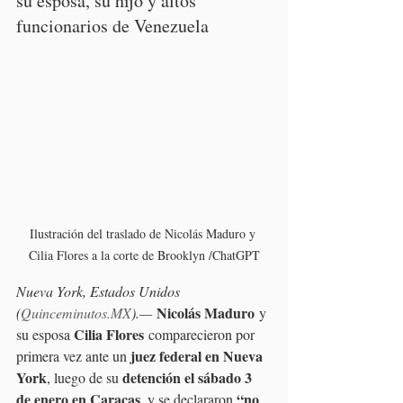
su esposa, su hijo y altos 
funcionarios de Venezuela
Ilustración del traslado de Nicolás Maduro y 
Cilia Flores a la corte de Brooklyn /ChatGPT
Nueva York, Estados Unidos 
Nicolás Maduro
(
Quinceminutos.MX
).—
 y 
Cilia Flores
su esposa 
 comparecieron por 
juez federal en Nueva 
primera vez ante un 
York
detención el sábado 3 
, luego de su 
de enero en Caracas
“no 
, y se declararon 