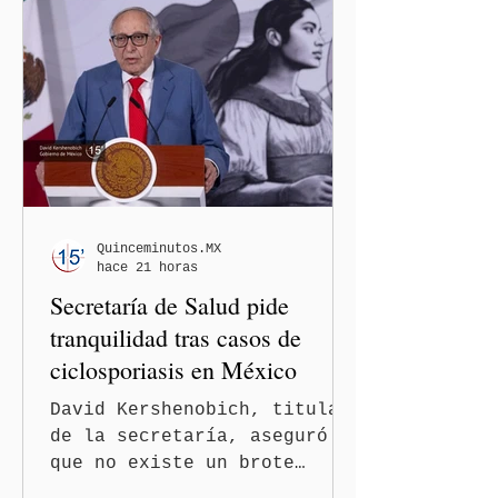
los solicitantes, mientras
Washington busca cerrar el
paso al llamado “turismo de
nacimiento” y reforzar los
controles migratorios.
Quinceminutos.MX
hace 21 horas
Secretaría de Salud pide
tranquilidad tras casos de
ciclosporiasis en México
David Kershenobich, titular
de la secretaría, aseguró
que no existe un brote
activo y llamó a la