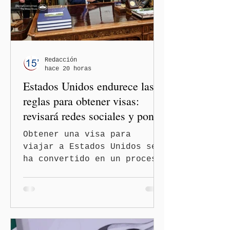
los gobiernos —porque hay
orientaciones políticas de
los gobiernos, llegan por
un partido, llegan por otro
— es importante que México
Redacción
hace 20 horas
tenga relaciones
Estados Unidos endurece las
diplomáticas con el mu
reglas para obtener visas:
revisará redes sociales y pone
freno al Turismo de
Obtener una visa para
Nacimiento
viajar a Estados Unidos se
ha convertido en un proceso
con mayores filtros bajo la
administración de Donald
Trump. El Departamento de
Estado amplió la revisión
de la presencia digital de