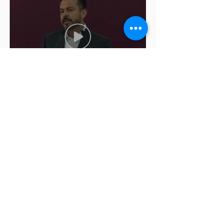
Cablebús de Puebla aún no
cuenta con licencia de
construcción: García Parra