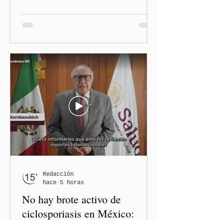
polémica generada por las
diputadas locales de
Morena, Nayeli Salvatori
Bojalil y Elvia Graciela
"Grace" Palomares Ramírez,
al considerar que los
comentarios que emitieron
en el podcast "DesCasadas"
contra las personas adultas
mayores no pueden
justificarse como una
simple opinión o una broma.
Redacción
hace 5 horas
No hay brote activo de
ciclosporiasis en México: