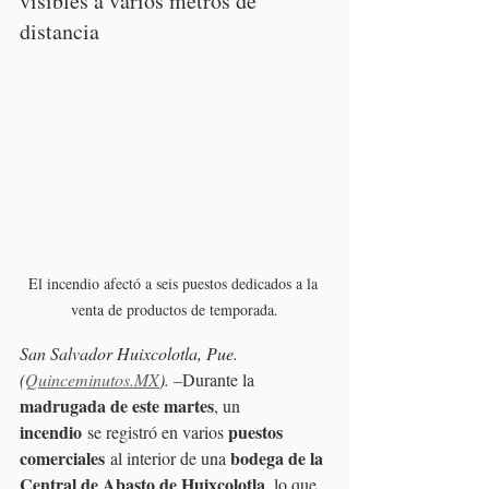
visibles a varios metros de 
distancia
El incendio afectó a seis puestos dedicados a la 
venta de productos de temporada.
San Salvador Huixcolotla, Pue. 
(
Quinceminutos.MX
). –
Durante la 
madrugada de este martes
, un 
incendio
puestos 
 se registró en varios 
comerciales
bodega de la 
 al interior de una 
Central de Abasto de Huixcolotla
, lo que 