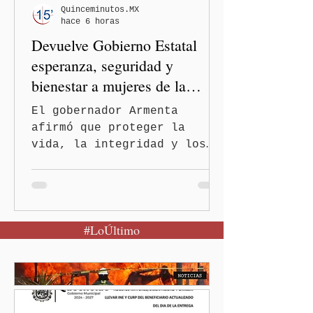
informó que la Secretaría
Quinceminutos.MX
hace 6 horas
de Salud activó de mane
Devuelve Gobierno Estatal
esperanza, seguridad y
bienestar a mujeres de la
periferia urbana
El gobernador Armenta
afirmó que proteger la
vida, la integridad y los
derechos de las mujeres es
la base para construir un
Puebla más justo y seguro
Puebla, Pue.-Cuando una
#LoÚltimo
mujer encuentra un lugar
seguro para pedir ayuda,
también recupera la
esperanza de vivir sin
miedo. Con esa visión, el
gobernador Alejandro