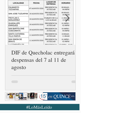
Armenta Mier inauguró el
Centro LIBRE (Libertad,
Igualdad, Bienestar, Redes,
Emancipación) número 62 y
la Casa Carmen Serdán
número 25 en el estado, la
cuarta en la c
DIF de Quecholac entregará
despensas del 7 al 11 de
agosto
#LoMásLeído