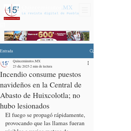
Quinceminutos
.MX
La revista digital de Puebla
Entrada
Quinceminutos.MX
23 dic 2025
2 min de lectura
Incendio consume puestos
navideños en la Central de
Abasto de Huixcolotla; no
hubo lesionados
El fuego se propagó rápidamente, 
provocando que las llamas fueran 