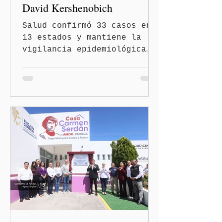
David Kershenobich
Salud confirmó 33 casos en
13 estados y mantiene la
vigilancia epidemiológica
Ciudad de México
(Quinceminutos.MX).- El
secretario de Salud, David
Kershenobich Stalnikowitz,
aseguró que en México no
existe un brote activo de
ciclosporiasis, luego de
los recientes reportes de
casos en Estados Unidos y
de viajeros del Reino Unido
que visitaron territorio
mexicano. A través de un
mensaje difundido en redes
sociales, el funcionario