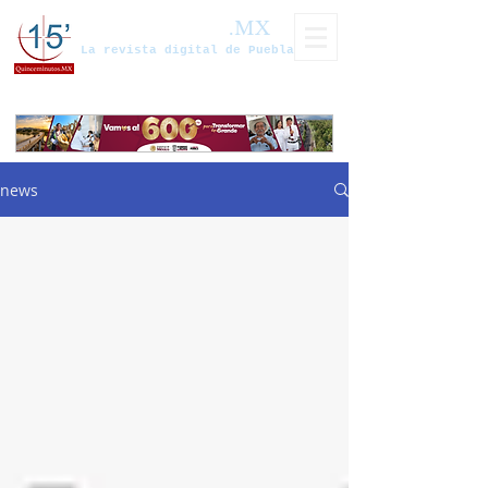
Quinceminutos
.MX
La revista digital de Puebla
news