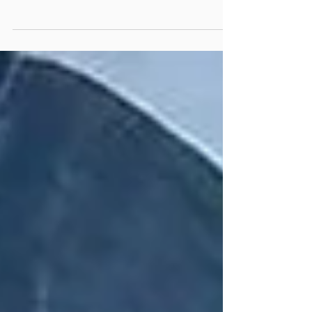
vigilancia en Tecamachalco y
Huixcolotla
Semar, Seguridad Pública y policías
municipales establecieron puntos de control
para detectar vehículos robados e inhibir el
traslado de armas de fuego Tecamachalco,
Pue.-Con el objetivo de prevenir, disuadir y
combatir conductas delictivas , las fuerzas de
seguridad implementaron un operativo tierra-
aire en los municipios de Tecamachalco y San
Salvador Huixcolotla . En esta acción que
prioriza la coordinación interinstitucional ,
participaron la Secretaría de Marina (SEMA