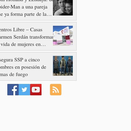
ider-Man a una pareja
e ya forma parte de la
storia del cine
ntros Libre – Casas
armen Serdán transforman
 vida de mujeres en
tornos de violencia
egura SSP a cinco
mbres en posesión de
mas de fuego