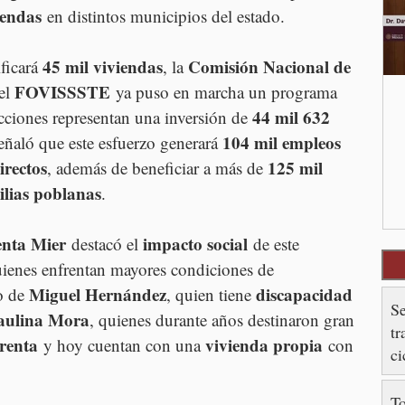
iendas
 en distintos municipios del estado.
45 mil viviendas
Comisión Nacional de 
ficará 
, la 
FOVISSSTE
el 
 ya puso en marcha un programa 
44 mil 632 
acciones representan una inversión de 
104 mil empleos 
ñaló que este esfuerzo generará 
irectos
125 mil 
, además de beneficiar a más de 
ilias poblanas
.
nta Mier
impacto social
 destacó el 
 de este 
ienes enfrentan mayores condiciones de 
Miguel Hernández
discapacidad 
o de 
, quien tiene 
Se
aulina Mora
, quienes durante años destinaron gran 
tr
renta
vivienda propia
 y hoy cuentan con una 
 con 
ci
T