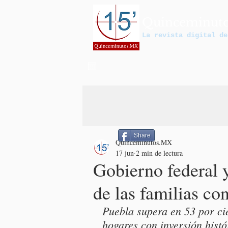
Quinceminut
La revista digital de
Share
Quinceminutos.MX
17 jun
2 min de lectura
Gobierno federal y
de las familias co
Puebla supera en 53 por cie
hogares con inversión histó