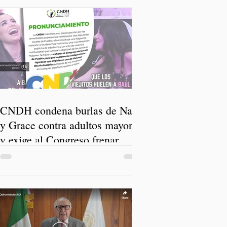
CNDH condena burlas de Nay
y Grace contra adultos mayores
y exige al Congreso frenar
discursos discriminatorios