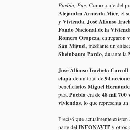
Puebla, Pue.-
Como parte del p
Alejandro Armenta Mier
, el s
y Vivienda
José Alfonso Irac
, 
Fondo Nacional de la Vivien
Romero Oropeza
v
, entregaron 
San Miguel
, mediante un enlac
Sheinbaum Pardo
, durante la 
José Alfonso Iracheta Carroll
etapa
94 accione
 de un total de 
Miguel Hernánde
beneficiarios 
Puebla
48 mil 700 
para 
 era de 
viviendas
, lo que representa un
Precisó que actualmente existen 
INFONAVIT
parte del 
 y otros