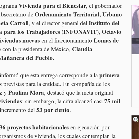
Vivienda para el Bienestar
rograma 
, el gobernador 
Ordenamiento Territorial, Urbano 
ubsecretario de 
heta Carroll
Instituto del 
, y el director general del 
da para los Trabajadores (INFONAVIT)
Octavio 
, 
iviendas nuevas
Lomas de 
 en el fraccionamiento 
Claudia 
e con la presidenta de México, 
Mañanera del Pueblo
.
primera 
 informó que esta entrega corresponde a la 
s
 previstas para la entidad. En compañía de los 
z
Paulina Mora
 y 
, destacó que la meta original 
viviendas
75 mil 
; sin embargo, la cifra alcanzó casi 
53 por ciento
 incremento del 
.
36 proyectos habitacionales
 en ejecución por 
 organismos de vivienda, los cuales contemplan la 