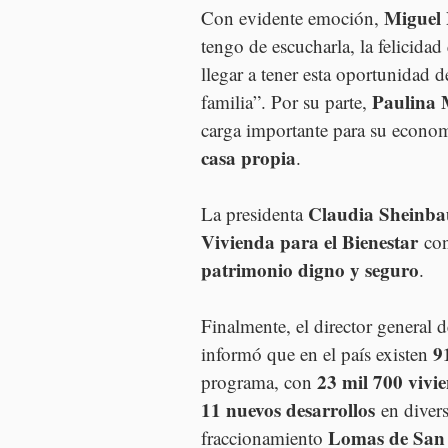
Miguel
Con evidente emoción, 
tengo de escucharla, la felicida
llegar a tener esta oportunidad 
Paulina
familia”. Por su parte, 
carga importante para su econom
casa propia
.
Claudia Sheinb
La presidenta 
Vivienda para el Bienestar
 con
patrimonio digno y seguro
.
Finalmente, el director general d
9
informó que en el país existen 
23 mil 700 vivi
programa, con 
11 nuevos desarrollos
 en diver
Lomas de San
fraccionamiento 