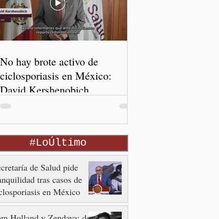
No hay brote activo de
ciclosporiasis en México:
David Kershenobich
#LoÚltimo
cretaría de Salud pide
anquilidad tras casos de
closporiasis en México
om Holland y Zendaya: de