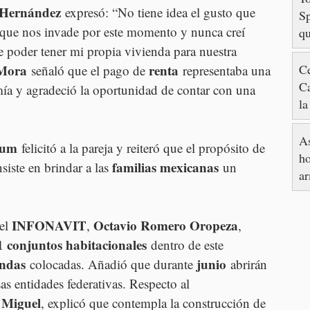
 Hernández
 expresó: “No tiene idea el gusto que 
Sp
d que nos invade por este momento y nunca creí 
qu
hi
de poder tener mi propia vivienda para nuestra 
Ce
 Mora
renta
 señaló que el pago de 
 representaba una 
C
ía y agradeció la oportunidad de contar con una 
la
en
As
aum
 felicitó a la pareja y reiteró que el propósito de 
ho
familias mexicanas
siste en brindar a las 
 un 
ar
INFONAVIT
Octavio Romero Oropeza
el 
, 
, 
1 conjuntos habitacionales
 dentro de este 
endas
junio
 colocadas. Añadió que durante 
 abrirán 
sas entidades federativas. Respecto al 
 Miguel
, explicó que contempla la construcción de 