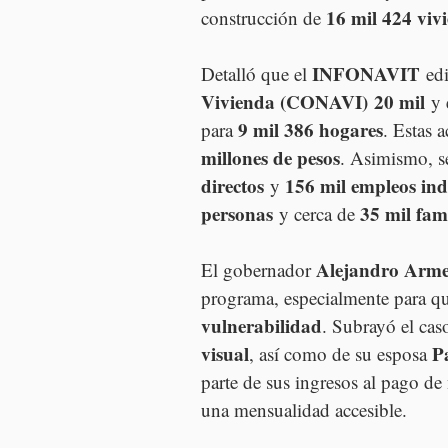
16 mil 424 viv
construcción de 
INFONAVIT
Detalló que el 
 edi
Vivienda (CONAVI)
20 mil
 y 
9 mil 386 hogares
para 
. Estas 
millones de pesos
. Asimismo, se
directos
156 mil empleos ind
 y 
personas
35 mil fam
 y cerca de 
Alejandro Arme
El gobernador 
programa, especialmente para qu
vulnerabilidad
. Subrayó el cas
visual
P
, así como de su esposa 
parte de sus ingresos al pago de 
una mensualidad accesible.