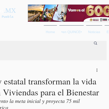
os
.MX
 Puebla
Home
•en QUINCE•
Noticias
E
 estatal transforman la vida
n Viviendas para el Bienestar
nto la meta inicial y proyecta 75 mil 
rica