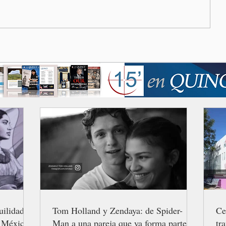
uilidad
Tom Holland y Zendaya: de Spider-
Ce
n México
Man a una pareja que ya forma parte de
tr