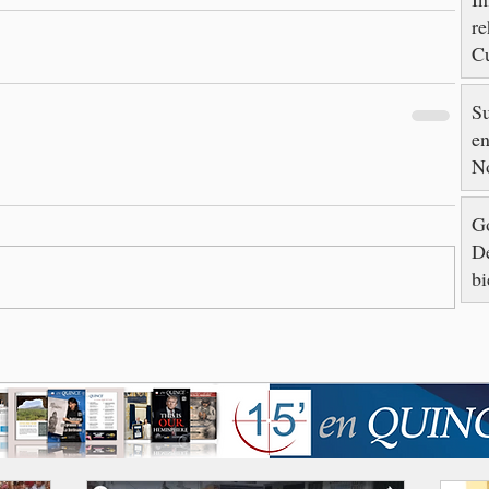
re
Cu
88
S
en
N
Go
De
bi