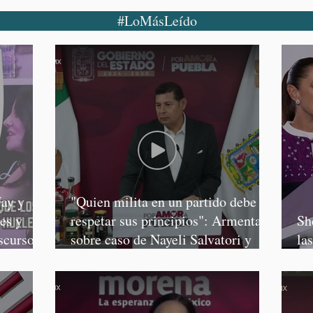
#LoMásLeído
ay y
"Quien milita en un partido debe
es y
respetar sus principios": Armenta,
Sh
scursos
sobre caso de Nayeli Salvatori y
la
Graciela Palomares
Sa