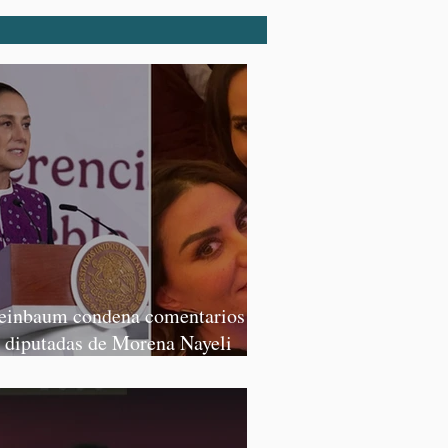
einbaum condena comentarios de
s diputadas de Morena Nayeli
lvatori y Graciela Palomares