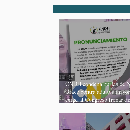
CNDH condena burlas de N
Grace contra adultos mayor
exige al Congreso frenar di
discriminatorios