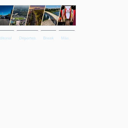
ditorial
Deportes
Break
Más...