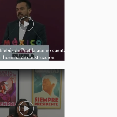
blebús de Puebla aún no cuenta
n licencia de construcción:
rcía Parra