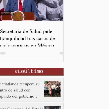
Secretaría de Salud pide
tranquilidad tras casos de
ciclosporiasis en México
#LoÚltimo
atlatlauca recupera su
ntro de salud con
spaldo del gobierno
tatal
icia Gobierno del Estado