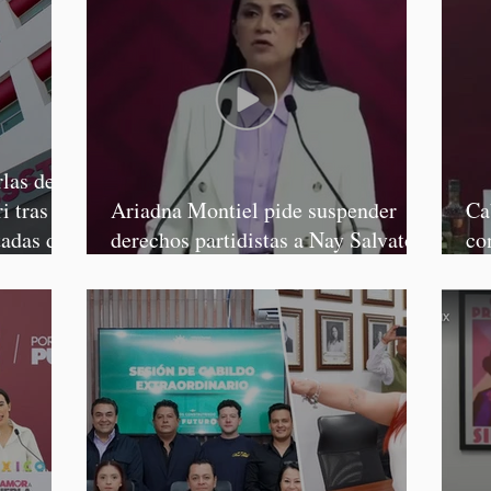
las de
i tras
Ariadna Montiel pide suspender
Ca
tadas de
derechos partidistas a Nay Salvatori
co
y Grace Palomares
Ga