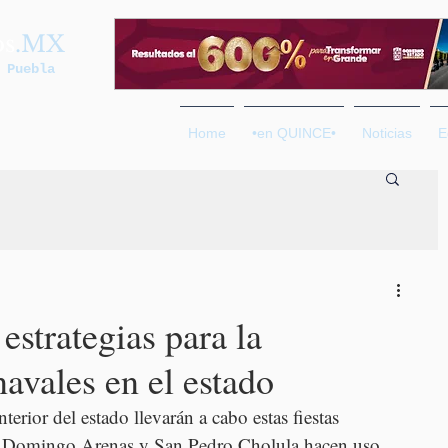
os
.MX
 Puebla
Home
•en QUINCE•
Noticias
E
strategias para la
navales en el estado
erior del estado llevarán a cabo estas fiestas 
, Domingo Arenas y San Pedro Cholula hacen uso 