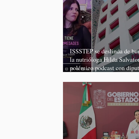
ISSSTEP se deslinda de bur
la nutrióloga Hilda Salvator
polémico podcast con dipu
Morena