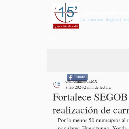
Quinceminut
La revista digital de
Share
Quinceminutos.MX
8 feb 2024
2 min de lectura
Fortalece SEGOB e
realización de car
Por lo menos 50 municipios al int
populares; Huejotzingo, Xoxtla