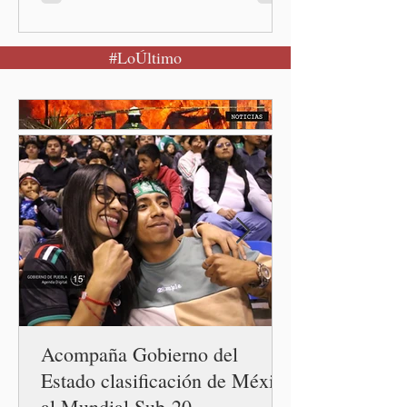
estatal eliminó la deuda
pública heredada del Museo
#LoÚltimo
Internacional del Barroco
que significó un “saqueo”
del erario en los gobiernos
neoliberales del pasado.
Acompaña Gobierno del
Estado clasificación de México
al Mundial Sub-20