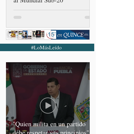
#LoMásLeído
"Quien milita en un partido
debe respetar sus principios":