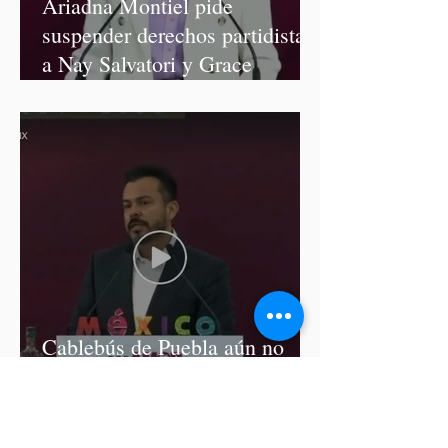
Ariadna Montiel pide
suspender derechos partidistas
a Nay Salvatori y Grace
Palomares
Cablebús de Puebla aún no
cuenta con licencia de
construcción: García Parra