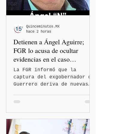
Quinceminutos.MX
hace 2 horas
Detienen a Ángel Aguirre;
FGR lo acusa de ocultar
evidencias en el caso
Ayotzinapa
La FGR informó que la
captura del exgobernador de
Guerrero deriva de nuevas
investigaciones sobre la
desaparición de los 43
normalistas Ciudad de
México. (Quinceminutos.MX).
—La Fiscalía General de la
República (FGR) informó