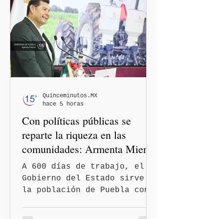
este jueves la detención
del exgobernador de
Guerrero, Ángel "N", por su
presunta participación en
el ocultamiento de
evidencias relacionadas con
la desaparición de los 43
estudiantes de la Escuela
Normal Rural "Raúl Isidro
Quinceminutos.MX
hace 5 horas
Burgos" de Ayotzinapa. A
Con políticas públicas se
través
reparte la riqueza en las
comunidades: Armenta Mier
A 600 días de trabajo, el
Gobierno del Estado sirve a
la población de Puebla con
políticas redistributivas e
integrales. El gobierno