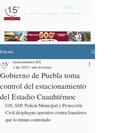
Quinceminutos
.MX
La revista digital de Puebla
Entrada
Quinceminutos.MX
4 abr 2025
1 min de lectura
Gobierno de Puebla toma
control del estacionamiento
del Estadio Cuauhtémoc
GN, SSP, Policía Municipal y Protección 
Civil despliegan operativo contra franeleros 
que lo tenían controlado