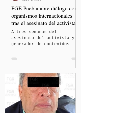
FGE Puebla abre diálogo con
organismos internacionales
tras el asesinato del activista y
comunicador Josué Martínez
A tres semanas del
asesinato del activista y
generador de contenidos
Josué Martínez Contreras en
San Martín Texmelucan, la
Fiscalía General del Estado
de Puebla (FGE) sostuvo una
reunión de trabajo con
organizaciones nacionales e
internacionales dedicadas a
la defensa de la libertad
de expresión y la
protección de periodistas.