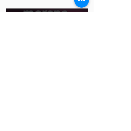
diputadas de Morena
Ariadna Montiel pide
suspender derechos partidistas
a Nay Salvatori y Grace
Palomares