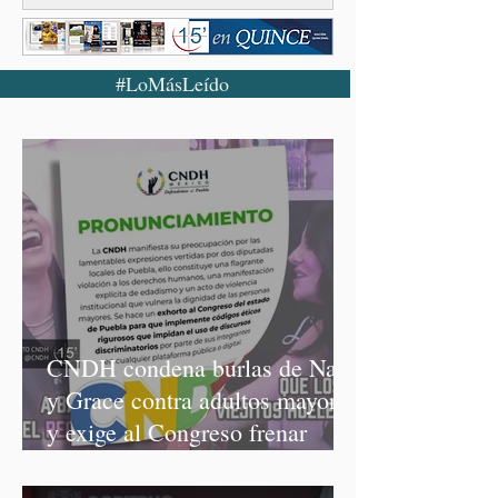
#LoMásLeído
CNDH condena burlas de Nay
y Grace contra adultos mayores
y exige al Congreso frenar
discursos discriminatorios