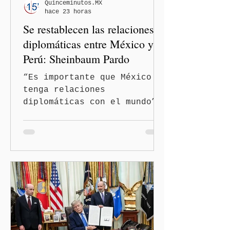
señalados como
Quinceminutos.MX
hace 23 horas
discriminatorios hacia
Se restablecen las relaciones
hombres y personas adultas
mayores.
diplomáticas entre México y
Perú: Sheinbaum Pardo
“Es importante que México
tenga relaciones
diplomáticas con el mundo”,
señaló Ciudad de México
(Quinceminutos.MX).-La
Presidenta Claudia
Sheinbaum Pardo anunció el
restablecimiento de las
relaciones diplomáticas
entre los gobiernos de
México y Perú. “Es
importante que más allá de
la orientación política de