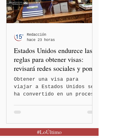
los gobiernos —porque hay
orientaciones políticas de
los gobiernos, llegan por
un partido, llegan por otro
— es importante que México
Redacción
hace 23 horas
tenga relaciones
Estados Unidos endurece las
diplomáticas con el mu
reglas para obtener visas:
revisará redes sociales y pone
freno al Turismo de
Obtener una visa para
Nacimiento
viajar a Estados Unidos se
ha convertido en un proceso
con mayores filtros bajo la
administración de Donald
Trump. El Departamento de
Estado amplió la revisión
#LoÚltimo
de la presencia digital de