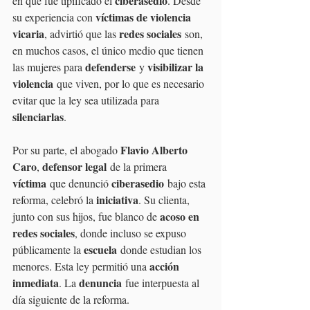
ciberasedio
en que fue tipificado el 
. Desde 
víctimas de violencia 
su experiencia con 
vicaria
redes sociales
, advirtió que las 
 son, 
en muchos casos, el único medio que tienen 
defenderse
visibilizar la 
las mujeres para 
 y 
violencia
 que viven, por lo que es necesario 
evitar que la ley sea utilizada para 
silenciarlas
.
Flavio Alberto 
Por su parte, el abogado 
Caro
defensor legal
, 
 de la primera 
víctima
ciberasedio
 que denunció 
 bajo esta 
iniciativa
reforma, celebró la 
. Su clienta, 
acoso en 
junto con sus hijos, fue blanco de 
redes sociales
, donde incluso se expuso 
escuela
públicamente la 
 donde estudian los 
acción 
menores. Esta ley permitió una 
inmediata
denuncia
. La 
 fue interpuesta al 
día siguiente de la reforma.