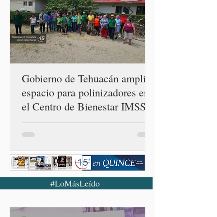
orientaciones políticas de
los gobiernos, llegan por
un partido, llegan por otro
— es importante que México
tenga relaciones
diplomáticas con el mu
Gobierno de Tehuacán amplía
espacio para polinizadores en
el Centro de Bienestar IMSS
Solidaridad
#LoMásLeído