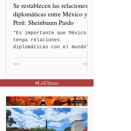
Se restablecen las relaciones
hombres y personas adultas
mayores.
diplomáticas entre México y
Perú: Sheinbaum Pardo
“Es importante que México
tenga relaciones
diplomáticas con el mundo”,
señaló Ciudad de México
(Quinceminutos.MX).-La
Presidenta Claudia
Sheinbaum Pardo anunció el
#LoÚltimo
restablecimiento de las
relaciones diplomáticas
entre los gobiernos de
México y Perú. “Es
importante que más allá de
la orientación política de
los gobiernos —porque hay