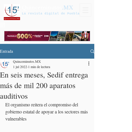
Quinceminutos
.MX
La revista digital de Puebla
Entrada
Quinceminutos.MX
1 jul 2022
1 min de lectura
En seis meses, Sedif entrega
más de mil 200 aparatos
auditivos
El organismo reitera el compromiso del 
gobierno estatal de apoyar a los sectores más 
vulnerables 