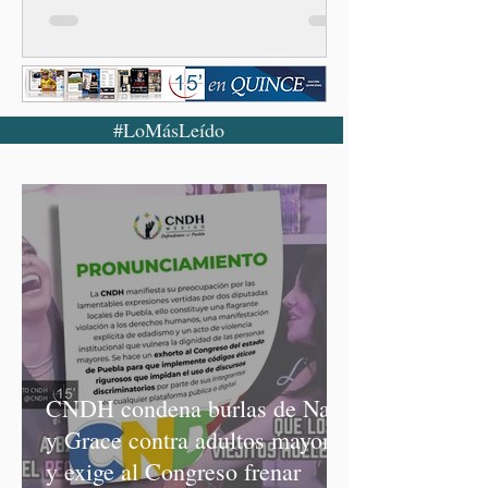
#LoMásLeído
CNDH condena burlas de Nay
y Grace contra adultos mayores
y exige al Congreso frenar