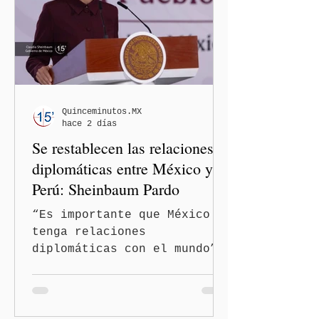
de oficio contra ambas
legisladoras por las
expresiones realizadas en
el podcast DesCasadas,
luego de que sus
comentarios fueran
señalados como
Quinceminutos.MX
hace 2 días
discriminatorios hacia
Se restablecen las relaciones
hombres y personas adultas
mayores.
diplomáticas entre México y
Perú: Sheinbaum Pardo
“Es importante que México
tenga relaciones
diplomáticas con el mundo”,
señaló Ciudad de México
(Quinceminutos.MX).-La
Presidenta Claudia
Sheinbaum Pardo anunció el