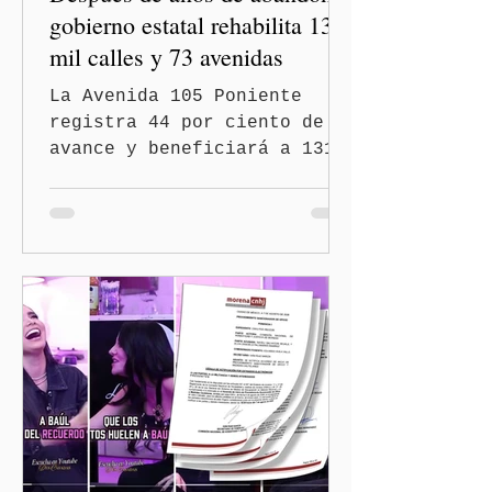
gobierno estatal rehabilita 13
mil calles y 73 avenidas
La Avenida 105 Poniente
registra 44 por ciento de
avance y beneficiará a 131
mil 420 habitantes Puebla,
Pue.-Con la meta de
intervenir 13 mil calles y
73 avenidas durante 2026,
el gobernador Alejandro
Armenta Mier supervisó la
rehabilitación de la
Avenida 105 Poniente, obra
que registra 44 por ciento
de avance y forma parte del
programa estatal para
recuperar vialidades