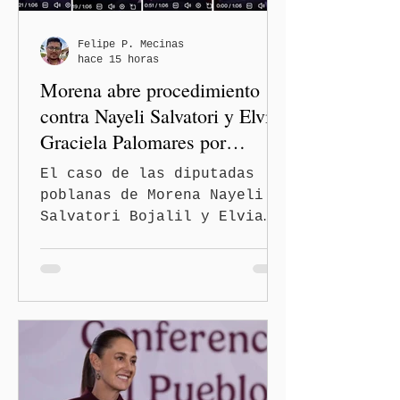
prioritarias, fortalecer la
movilidad y mejorar las
condiciones de seguridad de
Felipe P. Mecinas
hace 15 horas
las familias poblanas, en e
Morena abre procedimiento
contra Nayeli Salvatori y Elvia
Graciela Palomares por
discriminación y burlas
El caso de las diputadas
poblanas de Morena Nayeli
Salvatori Bojalil y Elvia
Graciela Palomares Ramírez
escaló dentro de las
estructuras internas del
partido. La Comisión
Nacional de Honestidad y
Justicia (CNHJ) de Morena
inició formalmente un
procedimiento sancionador