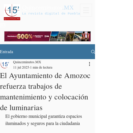
Quinceminutos
.MX
La revista digital de Puebla
Entrada
Quinceminutos.MX
11 jul 2025
1 min de lectura
El Ayuntamiento de Amozoc
refuerza trabajos de
mantenimiento y colocación
de luminarias
El gobierno municipal garantiza espacios 
iluminados y seguros para la ciudadanía