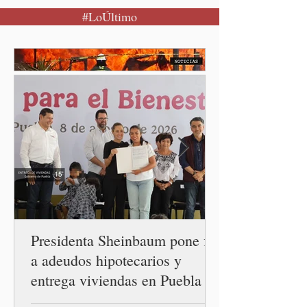
#LoÚltimo
restablecimiento de las
relaciones diplomáticas
entre los gobiernos de
México y Perú. “Es
importante que más allá de
la orientación política de
los gobiernos —porque hay
orientaciones políticas de
los gobiernos, llegan por
un partido, llegan por otro
— es importante que México
tenga relaciones
diplomáticas con el mu
Presidenta Sheinbaum pone fin
a adeudos hipotecarios y
entrega viviendas en Puebla