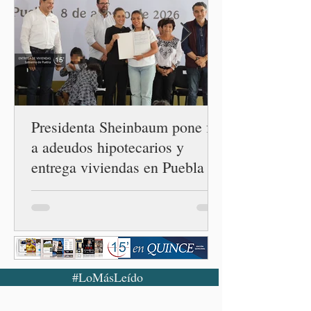
orientaciones políticas de
los gobiernos, llegan por
un partido, llegan por otro
— es importante que México
tenga relaciones
diplomáticas con el mu
Presidenta Sheinbaum pone fin
a adeudos hipotecarios y
entrega viviendas en Puebla
#LoMásLeído