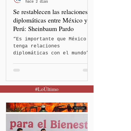
hace 2 días
discriminatorios hacia
Se restablecen las relaciones
hombres y personas adultas
mayores.
diplomáticas entre México y
Perú: Sheinbaum Pardo
“Es importante que México
tenga relaciones
diplomáticas con el mundo”,
señaló Ciudad de México
(Quinceminutos.MX).-La
Presidenta Claudia
Sheinbaum Pardo anunció el
#LoÚltimo
restablecimiento de las
relaciones diplomáticas
entre los gobiernos de
México y Perú. “Es
importante que más allá de
la orientación política de
los gobiernos —porque hay