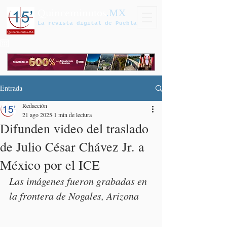
Quinceminutos
.MX
La revista digital de Puebla
Entrada
Redacción
21 ago 2025
1 min de lectura
Difunden video del traslado
de Julio César Chávez Jr. a
México por el ICE
Las imágenes fueron grabadas en 
la frontera de Nogales, Arizona