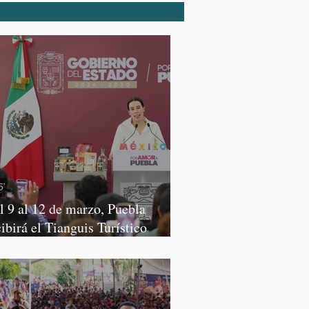
l 9 al 12 de marzo, Puebla
cibirá el Tianguis Turístico
xico 2027