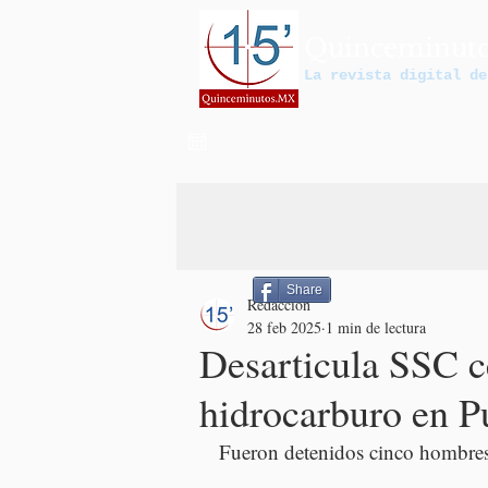
Quinceminut
La revista digital de
Share
Redacción
28 feb 2025
1 min de lectura
Desarticula SSC c
hidrocarburo en P
Fueron detenidos cinco hombres