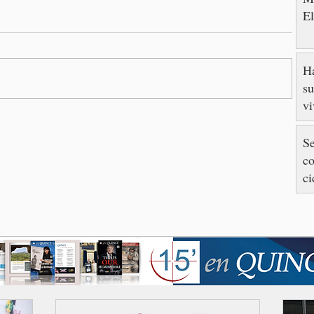
E
Ha
su
v
Se
co
ci