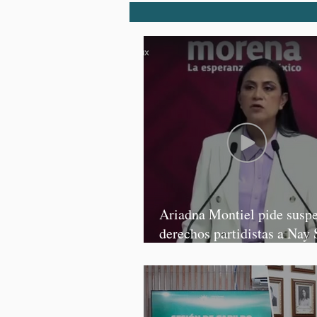
Ariadna Montiel pide susp
derechos partidistas a Nay 
y Grace Palomares