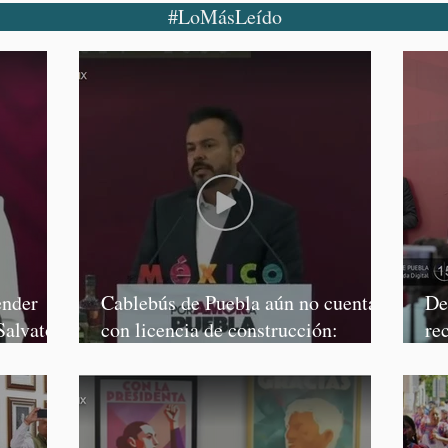
#LoMásLeído
ender
Cablebús de Puebla aún no cuenta
De
Salvatori
con licencia de construcción:
re
García Parra
Mé