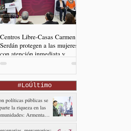
Centros Libre-Casas Carmen
Serdán protegen a las mujeres
con atención inmediata y
disminuyen feminicidios
#LoÚltimo
n políticas públicas se
parte la riqueza en las
omunidades: Armenta
ier
rcenarias, mercenarios: