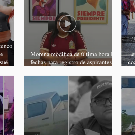
tenco
te
Morena modifica de última hora las
Le
osué
fechas para registro de aspirantes a
co
diputados federales y alcaldes
Ca