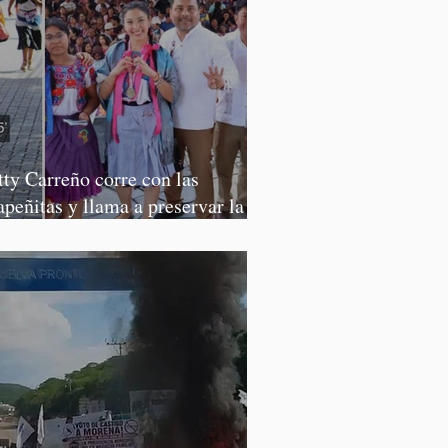
tty Carreño corre con las
apeñitas y llama a preservar la
rrera de la Tortilla