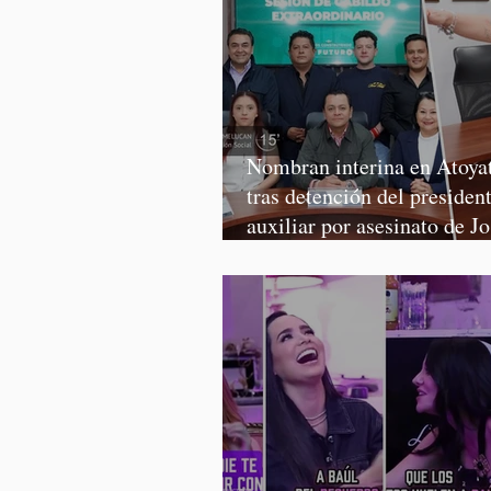
Nombran interina en Atoya
tras detención del presiden
auxiliar por asesinato de J
Martínez