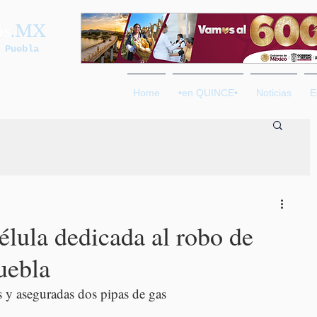
os
.MX
 Puebla
Home
•en QUINCE•
Noticias
E
élula dedicada al robo de
uebla
 y aseguradas dos pipas de gas