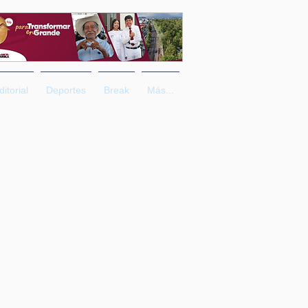
ditorial
Deportes
Break
Más...