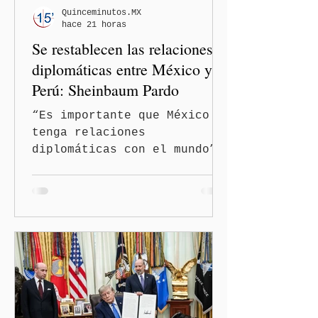
Quinceminutos.MX
hace 21 horas
Se restablecen las relaciones
diplomáticas entre México y
Perú: Sheinbaum Pardo
“Es importante que México
tenga relaciones
diplomáticas con el mundo”,
señaló Ciudad de México
(Quinceminutos.MX).-La
Presidenta Claudia
Sheinbaum Pardo anunció el
restablecimiento de las
relaciones diplomáticas
entre los gobiernos de
México y Perú. “Es
importante que más allá de