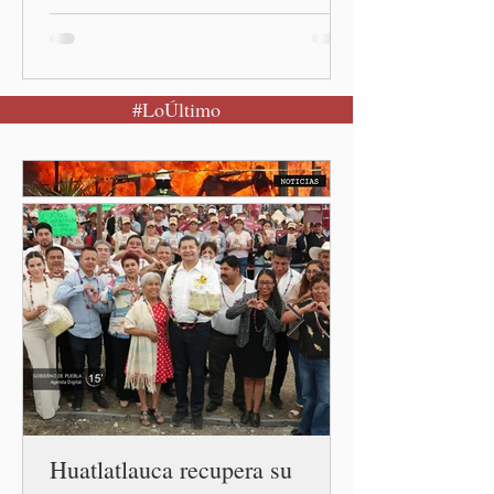
activo y llamó a la
población a mantener la
calma Ciudad de México.- El
secretario de Salud
#LoÚltimo
federal, David Kershenobich
Stalnikowitz, descartó que
exista un brote activo de
ciclosporiasis en México,
luego del incremento de
casos registrado en Estados
Unidos. Durante la
conferencia matutina en
Palacio Nacional, el
funcionario informó que en
el país únicamente se han
confirmado 33 casos de esta
enferme
Huatlatlauca recupera su