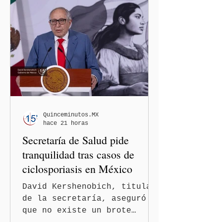
los solicitantes, mientras
Washington busca cerrar el
paso al llamado “turismo de
nacimiento” y reforzar los
controles migratorios.
Quinceminutos.MX
hace 21 horas
Secretaría de Salud pide
tranquilidad tras casos de
ciclosporiasis en México
David Kershenobich, titular
de la secretaría, aseguró
que no existe un brote