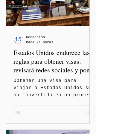
la orientación política de
los gobiernos —porque hay
orientaciones políticas de
los gobiernos, llegan por
un partido, llegan por otro
— es importante que México
Redacción
hace 21 horas
tenga relaciones
Estados Unidos endurece las
diplomáticas con el mu
reglas para obtener visas:
revisará redes sociales y pone
freno al Turismo de
Obtener una visa para
Nacimiento
viajar a Estados Unidos se
ha convertido en un proceso
con mayores filtros bajo la
administración de Donald
Trump. El Departamento de
Estado amplió la revisión
de la presencia digital de