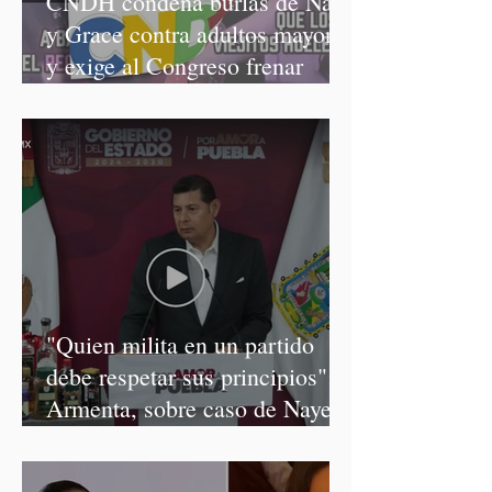
CNDH condena burlas de Nay
y Grace contra adultos mayores
y exige al Congreso frenar
discursos discriminatorios
"Quien milita en un partido
debe respetar sus principios":
Armenta, sobre caso de Nayeli
Salvatori y Graciela Palomares