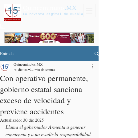
Quinceminutos
.MX
La revista digital de Puebla
Entrada
Quinceminutos.MX
30 dic 2025
2 min de lectura
Con operativo permanente,
gobierno estatal sanciona
exceso de velocidad y
previene accidentes
Actualizado:
30 dic 2025
Llama el gobernador Armenta a generar 
conciencia y a no evadir la responsabilidad 