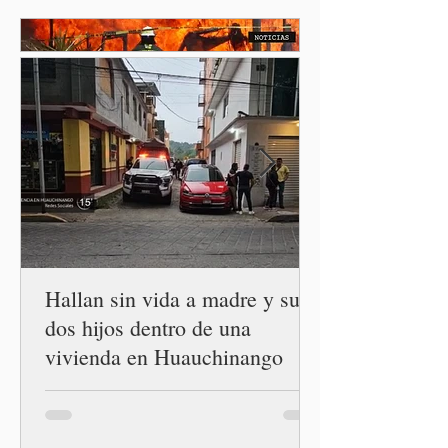
Reforestación, una
estrategia del Gobierno de
México que reunirá de
manera simultánea a
autoridades, ejidos,
comunidades y ciudadanía de
las 32 entidades para
impulsar la restauración de
los ecosistemas forestales.
Durante la Mañanera del
Pueblo, a través de un
enlace
Hallan sin vida a madre y sus
dos hijos dentro de una
vivienda en Huauchinango