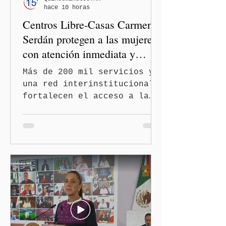
hace 10 horas
el Congreso de Puebla.
Centros Libre-Casas Carmen
Serdán protegen a las mujeres
con atención inmediata y
disminuyen feminicidios
Más de 200 mil servicios y
una red interinstitucional
fortalecen el acceso a la
justicia y la atención
integral Ciudad de México.-
A 600 días de gobierno, el
feminicidio en Puebla
disminuyó en un 60 por
ciento, durante el primer
semestre de 2026, gracias
al modelo de los Centros
LIBRE (Libertad, Igualdad,
Bienestar, Redes,