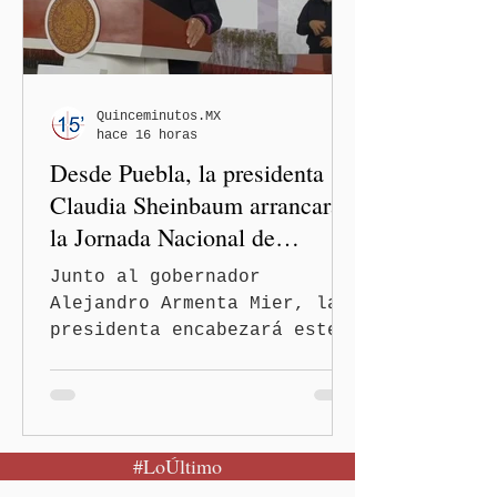
Emancipación)–Casas Carmen
Serdán, que descentraliza
la justicia. En rueda de
prensa, el gobernador
Alejandro Armenta Mier
Quinceminutos.MX
hace 16 horas
resaltó este logro
Desde Puebla, la presidenta
interinstituci
Claudia Sheinbaum arrancará
la Jornada Nacional de
Reforestación
Junto al gobernador
Alejandro Armenta Mier, la
presidenta encabezará este
evento el próximo 9 de
agosto en el Parque
Nacional Izta-Popo Ciudad
de México.-Puebla será el
#LoÚltimo
punto de partida de la
Jornada Nacional de