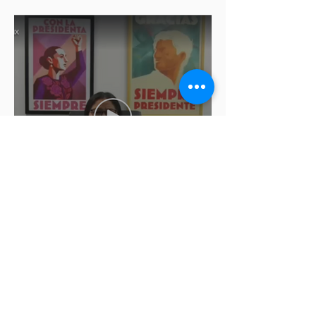
asesinato de Josué Martínez
Morena modifica de última
hora las fechas para registro de
aspirantes a diputados
federales y alcaldes