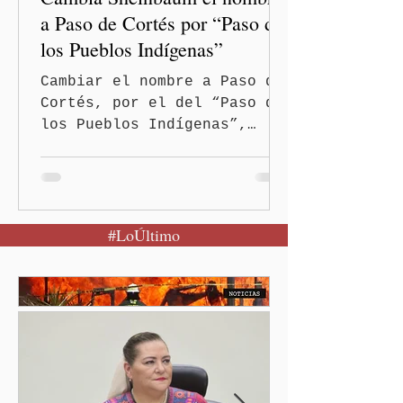
a Paso de Cortés por “Paso de
los Pueblos Indígenas”
Cambiar el nombre a Paso de
Cortés, por el del “Paso de
los Pueblos Indígenas”,
propuso la presidenta
Claudia Sheinbaum Pardo, al
encabezar este domingo la
Jornada Nacional de
#LoÚltimo
Reforestación desde la
comunidad de Santiago
Xalitzintla.