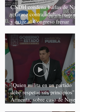
CNDH condena burlas de Nay
y Grace contra adultos mayores
y exige al Congreso frenar
discursos discriminatorios
"Quien milita en un partido
debe respetar sus principios":
Armenta, sobre caso de Nayeli
Salvatori y Graciela Palomares