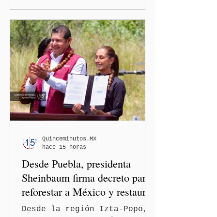
normalicen las
descalificaciones, amenazas
y mecanismos de presión
contra periodistas, al
señalar que la libertad de
expresión puede debilitarse
de manera gradual hasta
convertirse en una
restricción al ejercicio
informativo.
Quinceminutos.MX
hace 15 horas
Desde Puebla, presidenta
Sheinbaum firma decreto para
reforestar a México y restaurar
ecosistemas
Desde la región Izta-Popo,