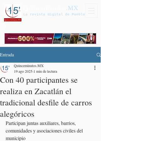
Quinceminutos
.MX
La revista digital de Puebla
Entrada
Quinceminutos.MX
19 ago 2025
1 min de lectura
Con 40 participantes se
realiza en Zacatlán el
tradicional desfile de carros
alegóricos
Participan juntas auxiliares, barrios, 
comunidades y asociaciones civiles del 
municipio