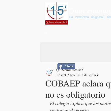
Quinceminut
La revista digital de
Share
Quinceminutos.MX
12 sept 2025
1 min de lectura
COBAEP aclara qu
no es obligatorio
El colegio explica que los padre
contratan el servicio