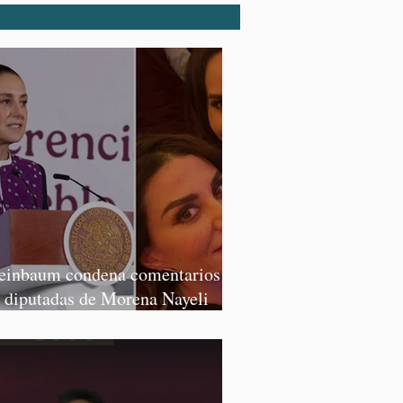
einbaum condena comentarios de
s diputadas de Morena Nayeli
lvatori y Graciela Palomares