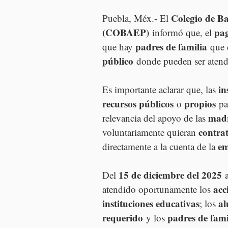
Colegio de Ba
Puebla, Méx.- El 
(COBAEP)
pag
 informó que, el 
padres de familia
que hay 
 que 
público
 donde pueden ser atend
in
Es importante aclarar que, las 
recursos públicos
propios
 o 
 pa
madr
relevancia del apoyo de las 
contrat
voluntariamente quieran 
em
directamente a la cuenta de la 
15 de diciembre del 2025
Del 
 
acc
atendido oportunamente los 
instituciones educativas
a
; los 
requerido
padres de fami
 y los 