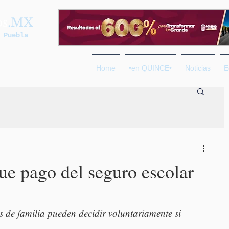
os
.MX
 Puebla
Home
•en QUINCE•
Noticias
E
e pago del seguro escolar
s de familia pueden decidir voluntariamente si 