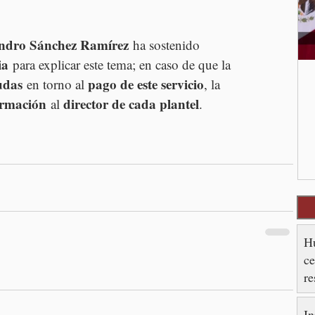
jandro Sánchez Ramírez
 ha sostenido 
ia
 para explicar este tema; en caso de que la 
udas
pago de este servicio
 en torno al 
, la 
ormación
director de cada plantel
 al 
.
Hu
ce
re
es
In