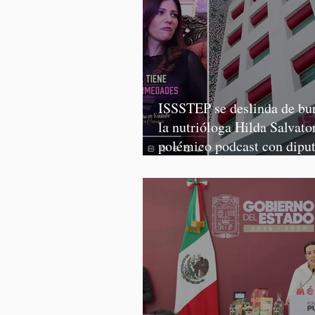
ISSSTEP se deslinda de bur
la nutrióloga Hilda Salvator
polémico podcast con dipu
Morena