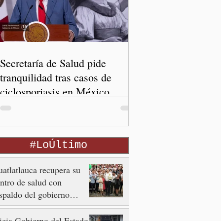
Secretaría de Salud pide
tranquilidad tras casos de
ciclosporiasis en México
#LoÚltimo
atlatlauca recupera su
ntro de salud con
spaldo del gobierno
tatal
icia Gobierno del Estado