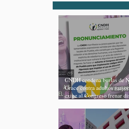
CNDH condena burlas de N
Grace contra adultos mayor
exige al Congreso frenar di
discriminatorios