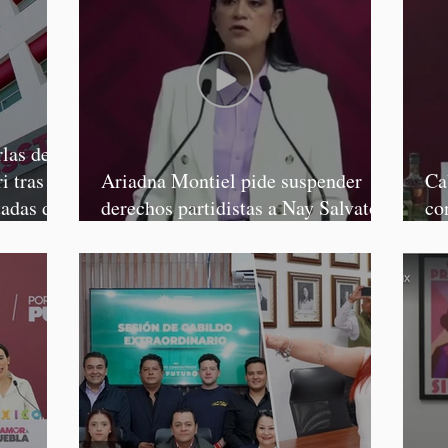
las de
i tras
Ariadna Montiel pide suspender
Ca
tadas de
derechos partidistas a Nay Salvatori
co
y Grace Palomares
Ga