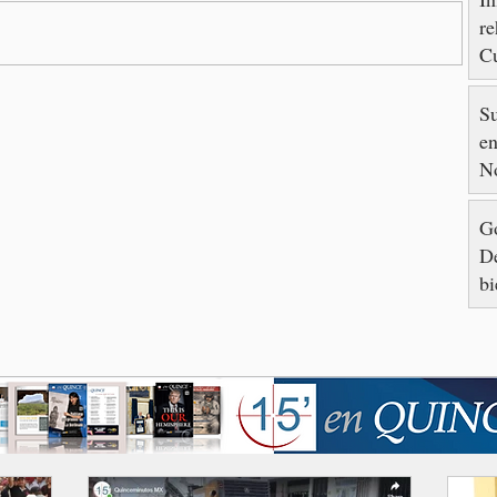
re
Cu
88
S
en
N
Go
De
bi