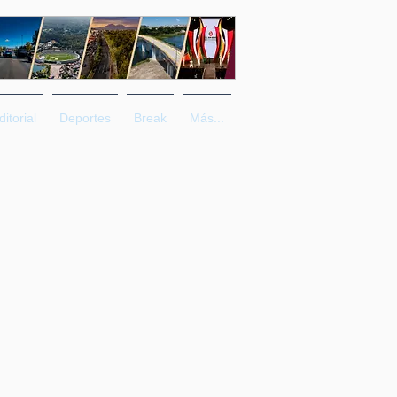
ditorial
Deportes
Break
Más...