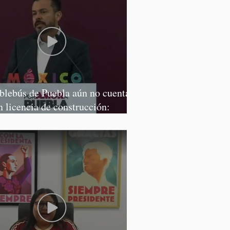
blebús de Puebla aún no cuenta
n licencia de construcción:
rcía Parra