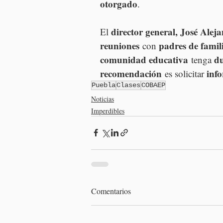
otorgado
.
director general, José Ale
El 
reuniones
padres de famil
 con 
comunidad educativa
d
 tenga 
recomendación
inf
 es solicitar 
Puebla
Clases
COBAEP
Noticias
Imperdibles
Comentarios