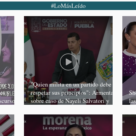
#LoMásLeído
ay y
"Quien milita en un partido debe
es y
respetar sus principios": Armenta,
Sh
scursos
sobre caso de Nayeli Salvatori y
la
Graciela Palomares
Sa