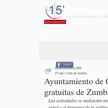
Quinceminut
La revista digital de
Share
Quinceminutos.MX
19 ene
1 min de lectura
Ayuntamiento de Q
gratuitas de Zumb
Las actividades se realizarán tr
salud y el bienestar de la pobla