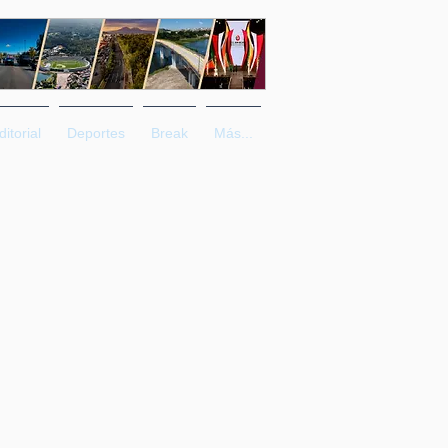
ditorial
Deportes
Break
Más...