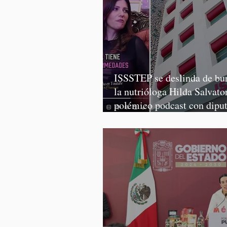
ISSSTEP se deslinda de bur
la nutrióloga Hilda Salvator
polémico podcast con dipu
Morena