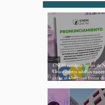
CNDH condena burlas de N
Grace contra adultos mayor
exige al Congreso frenar di
discriminatorios