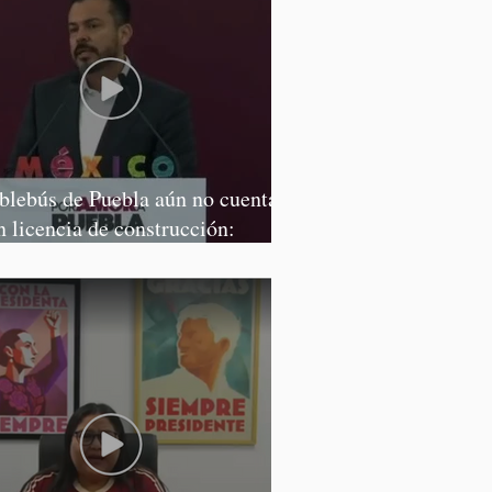
blebús de Puebla aún no cuenta
n licencia de construcción:
rcía Parra