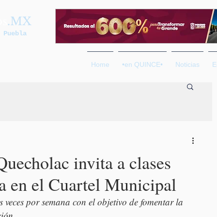
os
.MX
 Puebla
Home
•en QUINCE•
Noticias
E
uecholac invita a clases
a en el Cuartel Municipal
es veces por semana con el objetivo de fomentar la 
ción