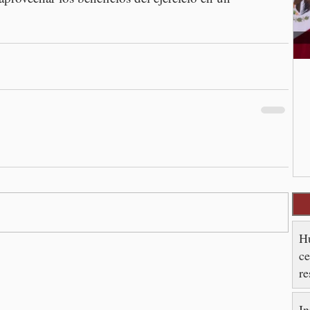
Hu
ce
re
es
In