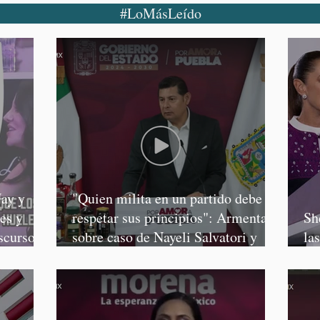
#LoMásLeído
ay y
"Quien milita en un partido debe
es y
respetar sus principios": Armenta,
Sh
scursos
sobre caso de Nayeli Salvatori y
la
Graciela Palomares
Sa