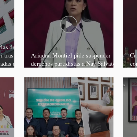
las de
i tras
Ariadna Montiel pide suspender
Ca
tadas de
derechos partidistas a Nay Salvatori
co
y Grace Palomares
Ga