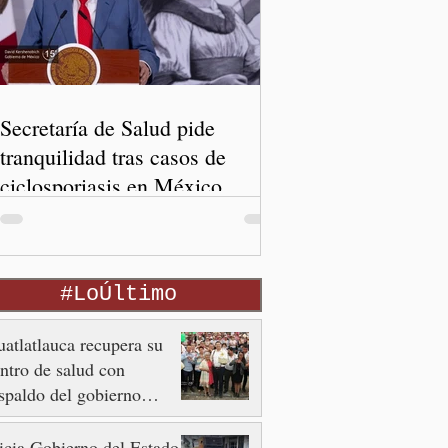
Secretaría de Salud pide
tranquilidad tras casos de
ciclosporiasis en México
#LoÚltimo
atlatlauca recupera su
ntro de salud con
spaldo del gobierno
tatal
icia Gobierno del Estado