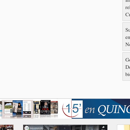
re
Cu
88
S
en
N
Go
De
bi