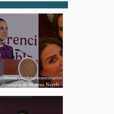
einbaum condena comentarios de
s diputadas de Morena Nayeli
lvatori y Graciela Palomares