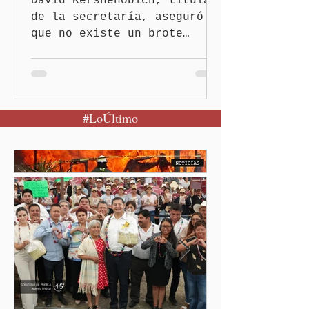
David Kershenobich, titular
de la secretaría, aseguró
que no existe un brote
activo y llamó a la
población a mantener la
calma Ciudad de México.- El
secretario de Salud
#LoÚltimo
federal, David Kershenobich
Stalnikowitz, descartó que
exista un brote activo de
ciclosporiasis en México,
luego del incremento de
casos registrado en Estados
Unidos. Durante la
conferencia matutina en
Palacio Nacional, el
funcionario informó que en
el país únicamente se han
confirmado 33 casos de esta