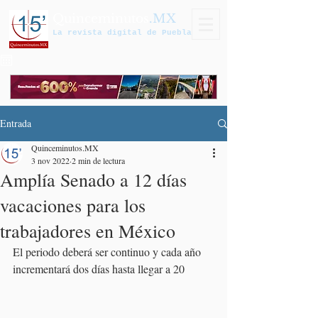
Quinceminutos
.MX
La revista digital de Puebla
Entrada
Quinceminutos.MX
3 nov 2022
2 min de lectura
Amplía Senado a 12 días
vacaciones para los
trabajadores en México
El periodo deberá ser continuo y cada año 
incrementará dos días hasta llegar a 20 