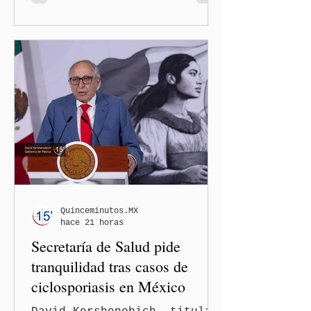
Trump. El Departamento de
Estado amplió la revisión
de la presencia digital de
los solicitantes, mientras
Washington busca cerrar el
paso al llamado “turismo de
nacimiento” y reforzar los
controles migratorios.
Quinceminutos.MX
hace 21 horas
Secretaría de Salud pide
tranquilidad tras casos de
ciclosporiasis en México