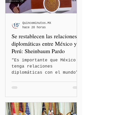
Quinceminutos.MX
hace 20 horas
Se restablecen las relaciones
diplomáticas entre México y
Perú: Sheinbaum Pardo
“Es importante que México
tenga relaciones
diplomáticas con el mundo”,
señaló Ciudad de México
(Quinceminutos.MX).-La
Presidenta Claudia
Sheinbaum Pardo anunció el
restablecimiento de las
relaciones diplomáticas