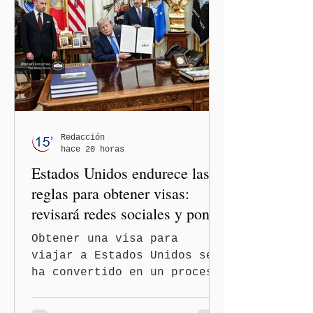
entre los gobiernos de
México y Perú. “Es
importante que más allá de
la orientación política de
los gobiernos —porque hay
orientaciones políticas de
los gobiernos, llegan por
un partido, llegan por otro
— es importante que México
Redacción
hace 20 horas
tenga relaciones
Estados Unidos endurece las
diplomáticas con el mu
reglas para obtener visas:
revisará redes sociales y pone
freno al Turismo de
Obtener una visa para
Nacimiento
viajar a Estados Unidos se
ha convertido en un proceso
con mayores filtros bajo la
administración de Donald