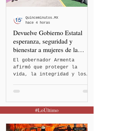
mensaje difundido en redes
sociales, el funcionario
informó que la Secretaría
Quinceminutos.MX
hace 4 horas
de Salud activó de mane
Devuelve Gobierno Estatal
esperanza, seguridad y
bienestar a mujeres de la
periferia urbana
El gobernador Armenta
afirmó que proteger la
vida, la integridad y los
derechos de las mujeres es
la base para construir un
Puebla más justo y seguro
Puebla, Pue.-Cuando una
#LoÚltimo
mujer encuentra un lugar
seguro para pedir ayuda,
también recupera la
esperanza de vivir sin