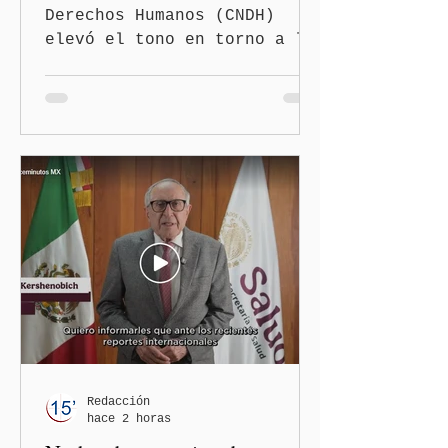
discriminatorios
Derechos Humanos (CNDH)
elevó el tono en torno a la
polémica generada por las
diputadas locales de
Morena, Nayeli Salvatori
Bojalil y Elvia Graciela
"Grace" Palomares Ramírez,
al considerar que los
comentarios que emitieron
en el podcast "DesCasadas"
contra las personas adultas
mayores no pueden
justificarse como una
simple opinión o una broma.
Redacción
hace 2 horas