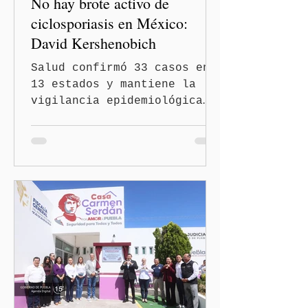
No hay brote activo de
ciclosporiasis en México:
David Kershenobich
Salud confirmó 33 casos en
13 estados y mantiene la
vigilancia epidemiológica
Ciudad de México
(Quinceminutos.MX).- El
secretario de Salud, David
Kershenobich Stalnikowitz,
aseguró que en México no
existe un brote activo de
ciclosporiasis, luego de
los recientes reportes de
casos en Estados Unidos y
de viajeros del Reino Unido
que visitaron territorio
mexicano. A través de un