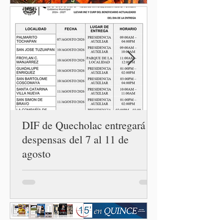
miedo. Con esa visión, el
gobernador Alejandro
Armenta Mier inauguró el
Centro LIBRE (Libertad,
Igualdad, Bienestar, Redes,
Emancipación) número 62 y
la Casa Carmen Serdán
número 25 en el estado, la
cuarta en la c
DIF de Quecholac entregará
despensas del 7 al 11 de
agosto