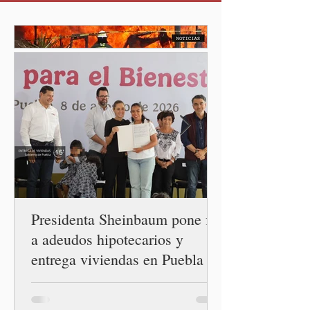
relaciones diplomáticas
entre los gobiernos de
México y Perú. “Es
importante que más allá de
la orientación política de
los gobiernos —porque hay
orientaciones políticas de
los gobiernos, llegan por
un partido, llegan por otro
— es importante que México
tenga relaciones
diplomáticas con el mu
Presidenta Sheinbaum pone fin
a adeudos hipotecarios y
entrega viviendas en Puebla