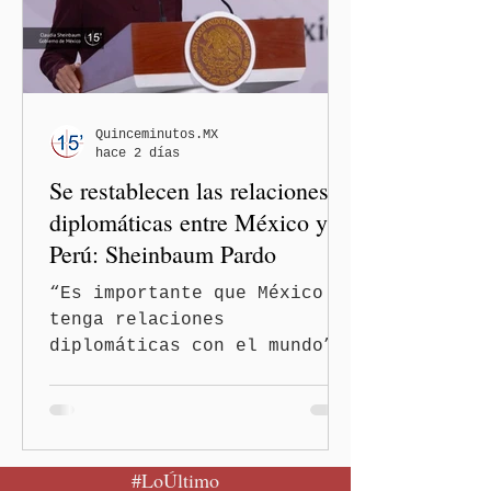
legisladoras por las
expresiones realizadas en
el podcast DesCasadas,
luego de que sus
comentarios fueran
señalados como
Quinceminutos.MX
hace 2 días
discriminatorios hacia
Se restablecen las relaciones
hombres y personas adultas
mayores.
diplomáticas entre México y
Perú: Sheinbaum Pardo
“Es importante que México
tenga relaciones
diplomáticas con el mundo”,
señaló Ciudad de México
(Quinceminutos.MX).-La
Presidenta Claudia
Sheinbaum Pardo anunció el
#LoÚltimo
restablecimiento de las