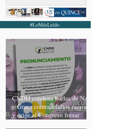
#LoMásLeído
CNDH condena burlas de Nay
y Grace contra adultos mayores
y exige al Congreso frenar
discursos discriminatorios