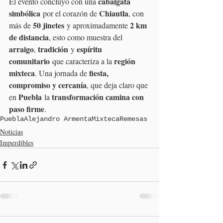
cabalgata 
El evento concluyó con una 
simbólica
Chiautla
 por el corazón de 
, con 
50 jinetes
2 km 
más de 
 y aproximadamente 
de distancia
, esto como muestra del 
arraigo
tradición
espíritu 
, 
 y 
comunitario
región 
 que caracteriza a la 
mixteca
fiesta, 
. Una jornada de 
compromiso y cercanía
, que deja claro que 
Puebla
transformación camina con 
en 
 la 
paso firme
.
Puebla
Alejandro Armenta
Mixteca
Remesas
Noticias
Imperdibles