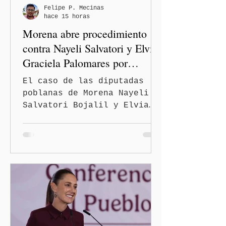
condiciones de seguridad de
Felipe P. Mecinas
hace 15 horas
las familias poblanas, en e
Morena abre procedimiento
contra Nayeli Salvatori y Elvia
Graciela Palomares por
discriminación y burlas
El caso de las diputadas
poblanas de Morena Nayeli
Salvatori Bojalil y Elvia
Graciela Palomares Ramírez
escaló dentro de las
estructuras internas del
partido. La Comisión
Nacional de Honestidad y
Justicia (CNHJ) de Morena
inició formalmente un
procedimiento sancionador
de oficio contra ambas