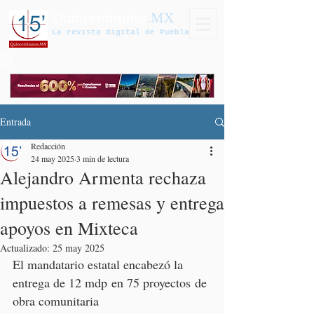
Quinceminutos
.MX
La revista digital de Puebla
Entrada
Redacción
24 may 2025
3 min de lectura
Alejandro Armenta rechaza
impuestos a remesas y entrega
apoyos en Mixteca
Actualizado:
25 may 2025
El mandatario estatal encabezó la 
entrega de 12 mdp en 75 proyectos de 
obra comunitaria