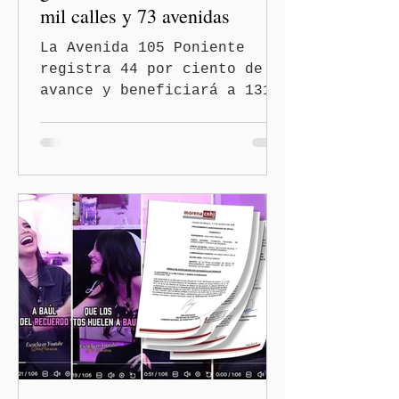
mil calles y 73 avenidas
La Avenida 105 Poniente
registra 44 por ciento de
avance y beneficiará a 131
mil 420 habitantes Puebla,
Pue.-Con la meta de
intervenir 13 mil calles y
73 avenidas durante 2026,
el gobernador Alejandro
Armenta Mier supervisó la
rehabilitación de la
Avenida 105 Poniente, obra
que registra 44 por ciento
de avance y forma parte del
programa estatal para
recuperar vialidades
prioritarias, fortalecer la
movilidad y mejorar las