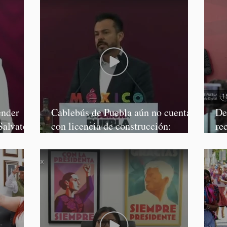
ender
Cablebús de Puebla aún no cuenta
De
Salvatori
con licencia de construcción:
re
García Parra
Mé