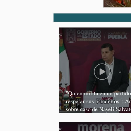
"Quien milita en un partid
respetar sus principios": A
sobre caso de Nayeli Salvat
Graciela Palomares