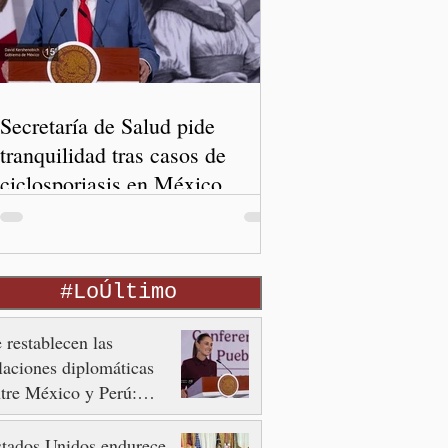
Secretaría de Salud pide
tranquilidad tras casos de
ciclosporiasis en México
#LoÚltimo
 restablecen las
laciones diplomáticas
tre México y Perú:
heinbaum Pardo
tados Unidos endurece