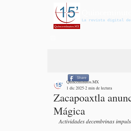
Quinceminut
La revista digital de
Share
Quinceminutos.MX
1 dic 2025
2 min de lectura
Zacapoaxtla anunci
Mágica
Actividades decembrinas impuls