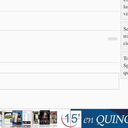
la
vi
so
T
Se
tr
ci
T
Sp
qu
hi