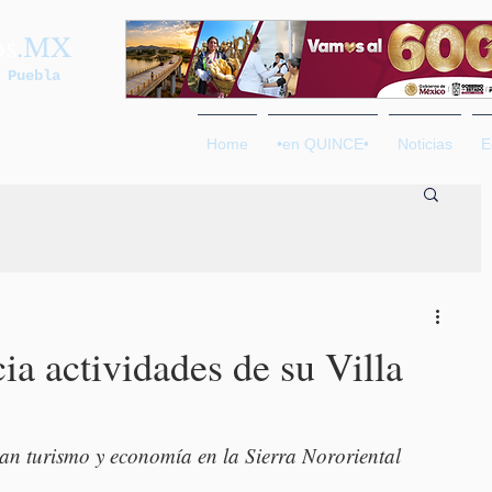
os
.MX
 Puebla
Home
•en QUINCE•
Noticias
E
a actividades de su Villa
an turismo y economía en la Sierra Nororiental