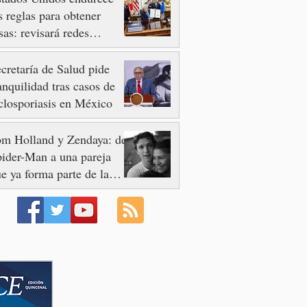
s reglas para obtener
sas: revisará redes
ciales y pone freno al
urismo de Nacimiento
cretaría de Salud pide
anquilidad tras casos de
closporiasis en México
om Holland y Zendaya: de
ider-Man a una pareja
e ya forma parte de la
storia del cine