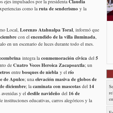
Claudia 
os ejes impulsados por la presidenta 
ruta de senderismo
experiencias como la 
 y la 
Lorenzo Atahualpa Toral
smo Local, 
, informó que 
iciembre
encendido de la villa iluminada
 con el 
, 
calo en un escenario de luces durante todo el mes.
ecembrina
conmemoración cívica
5 
 integra la 
 del 
Cuatro Veces Heroica Zacapoaxtla
nto de 
; un 
etros
bosques de niebla
río 
 entre 
 y el 
le de Apulco
elevación masiva de globos de 
; una 
de diciembre
caminata con mascotas
14 
; la 
 del 
Se
re
desfile navideño
16 de 
s avenidas y el 
 del 
en
e instituciones educativas, carros alegóricos y la 
S
Es