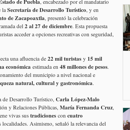
Estado de Puebla
, encabezado por el mandatario 
Secretaría de Desarrollo Turístico
 la 
, y en 
to de Zacapoaxtla
, presentó la celebración 
2 al 27 de diciembre
ramada del 
. Esta propuesta 
uristas acceder a opciones recreativas con seguridad, 
22 mil turistas
15 mil 
ecta una afluencia de 
 y 
ma económica
48 millones de pesos
 estimada en 
. 
ionamiento del municipio a nivel nacional e 
iqueza natural, cultural y gastronómica
.
Carla López-Malo 
a de Desarrollo Turístico, 
María Fernanda Cruz
ción y Relaciones Públicas, 
, 
tradiciones
cuatro 
ene vivas sus 
 con 
as localidades. Asimismo, señaló la relevancia del 