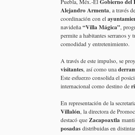
Gobierno del 
Puebla, Méx.-El 
Alejandro Armenta
, a través de
ayuntamien
coordinación con el 
“Villa Mágica”
navideña 
, prog
permite a habitantes serranos y t
comodidad y entretenimiento.
A través de este impulso, se proy
visitantes
derra
, así como una 
Este esfuerzo consolida el posic
r
internacional como destino de 
En representación de la secretari
Villalón
, la directora de Promo
Zacapoaxtla
destacó que 
 manti
posadas
 distribuidas en distint