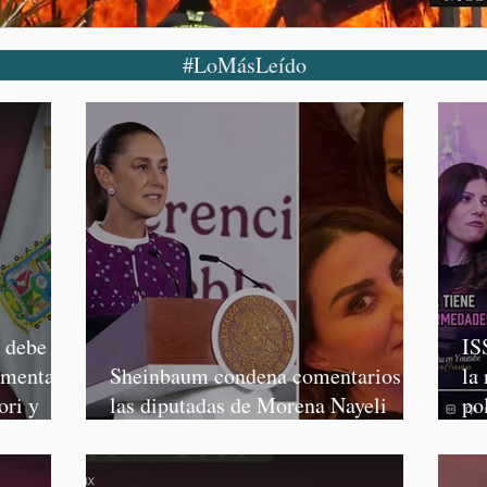
#LoMásLeído
o debe
IS
rmenta,
Sheinbaum condena comentarios de
la
ori y
las diputadas de Morena Nayeli
po
Salvatori y Graciela Palomares
Mo